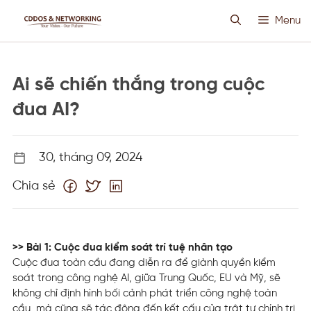
Chuyển
Menu
đến
nội
dung
HOSTING SIÊU VIỆT
Ai sẽ chiến thắng trong cuộc
CLOUD VPS
đua AI?
ANTI DDOS
30, tháng 09, 2024
Chia sẻ
PROXY CUSTOM
THIẾT KẾ WEB
>> Bài 1: Cuộc đua kiểm soát trí tuệ nhân tạo
Cuộc đua toàn cầu đang diễn ra để giành quyền kiểm
TIN TỨC
soát trong công nghệ AI, giữa Trung Quốc, EU và Mỹ, sẽ
không chỉ định hình bối cảnh phát triển công nghệ toàn
cầu, mà cũng sẽ tác động đến kết cấu của trật tự chính trị