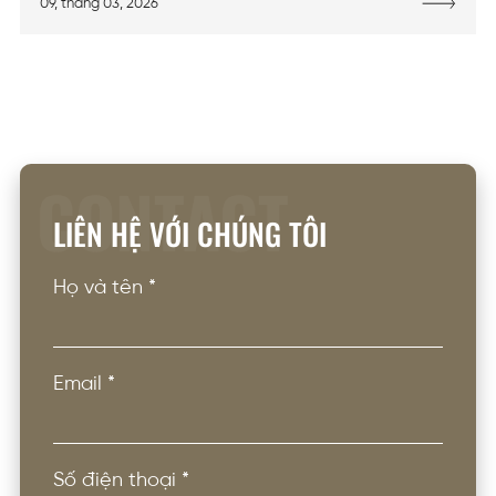
09, tháng 03, 2026
CONTACT
LIÊN HỆ VỚI CHÚNG TÔI
Họ và tên
*
Email
*
Số điện thoại
*