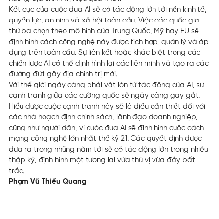
Kết cục của cuộc đua AI sẽ có tác động lớn tới nền kinh tế,
quyền lực, an ninh và xã hội toàn cầu. Việc các quốc gia
thứ ba chọn theo mô hình của Trung Quốc, Mỹ hay EU sẽ
định hình cách công nghệ này được tích hợp, quản lý và áp
dụng trên toàn cầu. Sự liên kết hoặc khác biệt trong các
chiến lược AI có thể định hình lại các liên minh và tạo ra các
đường đứt gãy địa chính trị mới.
Với thế giới ngày càng phải vật lộn từ tác động của AI, sự
cạnh tranh giữa các cường quốc sẽ ngày càng gay gắt.
Hiểu được cuộc cạnh tranh này sẽ là điều cần thiết đối với
các nhà hoạch định chính sách, lãnh đạo doanh nghiệp,
cũng như người dân, vì cuộc đua AI sẽ định hình cuộc cách
mạng công nghệ lớn nhất thế kỷ 21. Các quyết định được
đưa ra trong những năm tới sẽ có tác động lớn trong nhiều
thập kỷ, định hình một tương lai vừa thú vị vừa đầy bất
trắc.
Phạm Vũ Thiều Quang