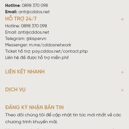
Hotline
:
0898 370 098
Email:
anti@cddos.net
HỖ TRỢ 24/7
Hotline: 0898 370 098
Email:
anti@cddos.net
Telegram: @kispervn
Messenger:
m.me/cddosnetwork
Ticket hỗ trợ:
pay.cddos.net/contact.php
Liên hệ để được hỗ trợ miễn phí!
LIÊN KẾT NHANH
DỊCH VỤ
ĐĂNG KÝ NHẬN BẢN TIN
Theo dõi chúng tôi để cập nhật tin tức mới nhất về các
chương trình khuyến mãi.