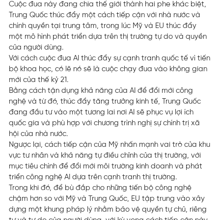
Cuộc đua này đang chia thế giới thành hai phe khác biệt,
Trung Quốc thúc đẩy một cách tiếp cận với nhà nước và
chính quyền tại trung tâm, trong lúc Mỹ và EU thúc đẩy
một mô hình phát triển dựa trên thị trường tự do và quyền
của người dùng.
Với cách cuộc đua AI thúc đẩy sự cạnh tranh quốc tế vì tiến
bộ khoa học, có lẽ nó sẽ là cuộc chạy đua vào không gian
mới của thế kỷ 21.
Bằng cách tận dụng khả năng của AI để đổi mới công
nghệ và từ đó, thúc đẩy tăng trưởng kinh tế, Trung Quốc
đang đầu tư vào một tương lai nơi AI sẽ phục vụ lợi ích
quốc gia và phù hợp với chương trình nghị sự chính trị xã
hội của nhà nước.
Ngược lại, cách tiếp cận của Mỹ nhấn mạnh vai trò của khu
vực tư nhân và khả năng tự điều chỉnh của thị trường, với
mục tiêu chính để đổi mới môi trường kinh doanh và phát
triển công nghệ AI dựa trên cạnh tranh thị trường.
Trong khi đó, để bù đắp cho những tiến bộ công nghệ
chậm hơn so với Mỹ và Trung Quốc, EU tập trung vào xây
dựng một khung pháp lý nhằm bảo vệ quyền tự chủ, riêng