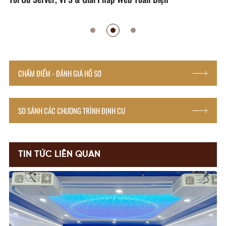
CHẤM ĐIỂM - ĐÁNH GIÁ HỒ SƠ
SO SÁNH CÁC CHƯƠNG TRÌNH ĐỊNH CƯ
TIN TỨC LIÊN QUAN