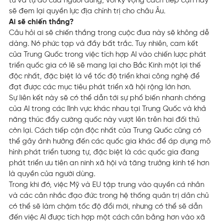
tư và tự do của người dùng, với kỳ vọng cách tiếp cận này
sẽ đem lại quyền lực địa chính trị cho châu Âu.
Ai sẽ chiến thắng?
Câu hỏi ai sẽ chiến thắng trong cuộc đua này sẽ không dễ
dàng. Nó phức tạp và đầy bất trắc. Tuy nhiên, cam kết
của Trung Quốc trong việc tích hợp AI vào chiến lược phát
triển quốc gia có lẽ sẽ mang lại cho Bắc Kinh một lợi thế
độc nhất, đặc biệt là về tốc độ triển khai công nghệ để
đạt được các mục tiêu phát triển xã hội rộng lớn hơn.
Sự liên kết này sẽ có thể dẫn tới sự phổ biến nhanh chóng
của AI trong các lĩnh vực khác nhau tại Trung Quốc và khả
năng thúc đẩy cường quốc này vượt lên trên hai đối thủ
còn lại. Cách tiếp cận độc nhất của Trung Quốc cũng có
thể gây ảnh hưởng đến các quốc gia khác để áp dụng mô
hình phát triển tương tự, đặc biệt là các quốc gia đang
phát triển ưu tiên an ninh xã hội và tăng trưởng kinh tế hơn
là quyền của người dùng.
Trong khi đó, việc Mỹ và EU tập trung vào quyền cá nhân
và các cân nhắc đạo đức trong hệ thống quản trị dân chủ
có thể sẽ làm chậm tốc độ đổi mới, nhưng có thể sẽ dẫn
đến việc AI được tích hợp một cách cân bằng hơn vào xã