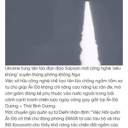
Ukraine tung tên lửa đạn đạo Sapsan mới công nghệ ‘siêu
khủng’ xuyên thủng phòng không Nga
Việc sở hữu công nghệ chế tạo tên lửa chống ngầm tầm xa
tự chủ giúp Ấn Độ không chỉ nâng cao năng lực răn đe, mà
còn giảm đáng kể phụ thuộc vào nước ngoài trong bối
cảnh cạnh tranh chiến lược ngày càng gay gắt tại Ấn Độ
Dương – Thái Bình Dương.
Một chuyên gia quân sự từ Delhi nhận định: “Việc Hải quân
Ấn Độ có thể chủ động phóng ERASR từ các tàu hộ vệ như
INS Kavaratti cho thấy khả năng tác chiến đối ngầm của