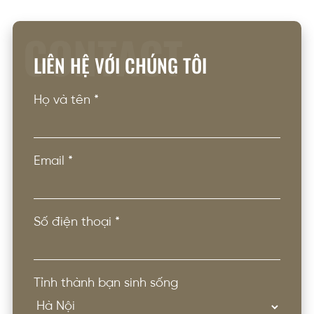
CONTACT
LIÊN HỆ VỚI CHÚNG TÔI
Họ và tên
*
Email
*
Số điện thoại
*
Tỉnh thành bạn sinh sống