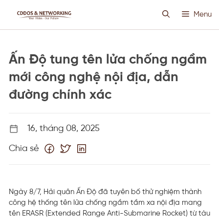
Chuyển
Menu
đến
nội
dung
HOSTING SIÊU VIỆT
Ấn Độ tung tên lửa chống ngầm
CLOUD VPS
mới công nghệ nội địa, dẫn
đường chính xác
ANTI DDOS
16, tháng 08, 2025
PROXY CUSTOM
Chia sẻ
THIẾT KẾ WEB
TIN TỨC
Ngày 8/7, Hải quân Ấn Độ đã tuyên bố thử nghiệm thành
công hệ thống tên lửa chống ngầm tầm xa nội địa mang
tên ERASR (Extended Range Anti-Submarine Rocket) từ tàu