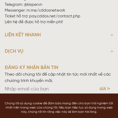
Telegram: @kispervn
Messenger:
m.me/cddosnetwork
Ticket hỗ trợ:
pay.cddos.net/contact.php
Liên hệ để được hỗ trợ miễn phí!
LIÊN KẾT NHANH
DỊCH VỤ
ĐĂNG KÝ NHẬN BẢN TIN
Theo dõi chúng tôi để cập nhật tin tức mới nhất về các
chương trình khuyến mãi.
GỬI
Điều khoản sử dụng
Chính sách bảo mật
Copyright © 2026 CDDOS NETWOKING
cddos.net