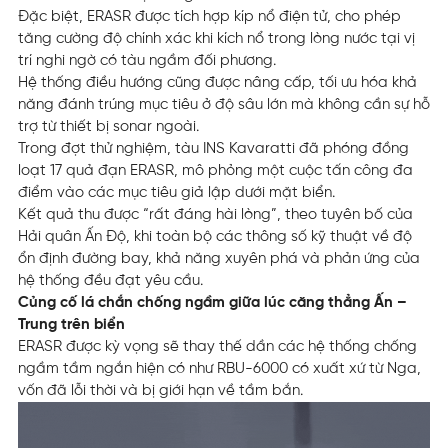
Đặc biệt, ERASR được tích hợp kíp nổ điện tử, cho phép
tăng cường độ chính xác khi kích nổ trong lòng nước tại vị
trí nghi ngờ có tàu ngầm đối phương.
Hệ thống điều hướng cũng được nâng cấp, tối ưu hóa khả
năng đánh trúng mục tiêu ở độ sâu lớn mà không cần sự hỗ
trợ từ thiết bị sonar ngoài.
Trong đợt thử nghiệm, tàu INS Kavaratti đã phóng đồng
loạt 17 quả đạn ERASR, mô phỏng một cuộc tấn công đa
điểm vào các mục tiêu giả lập dưới mặt biển.
Kết quả thu được “rất đáng hài lòng”, theo tuyên bố của
Hải quân Ấn Độ, khi toàn bộ các thông số kỹ thuật về độ
ổn định đường bay, khả năng xuyên phá và phản ứng của
hệ thống đều đạt yêu cầu.
Củng cố lá chắn chống ngầm giữa lúc căng thẳng Ấn –
Trung trên biển
ERASR được kỳ vọng sẽ thay thế dần các hệ thống chống
ngầm tầm ngắn hiện có như RBU-6000 có xuất xứ từ Nga,
vốn đã lỗi thời và bị giới hạn về tầm bắn.