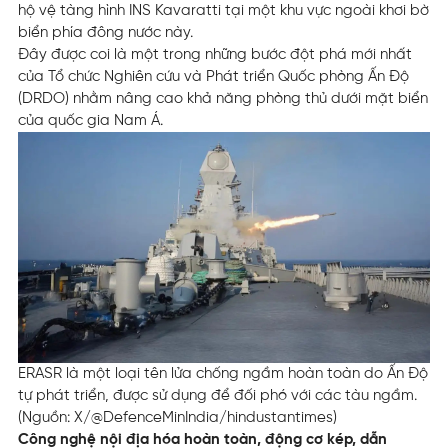
hộ vệ tàng hình INS Kavaratti tại một khu vực ngoài khơi bờ
biển phía đông nước này.
Đây được coi là một trong những bước đột phá mới nhất
của Tổ chức Nghiên cứu và Phát triển Quốc phòng Ấn Độ
(DRDO) nhằm nâng cao khả năng phòng thủ dưới mặt biển
của quốc gia Nam Á.
ERASR là một loại tên lửa chống ngầm hoàn toàn do Ấn Độ
tự phát triển, được sử dụng để đối phó với các tàu ngầm.
(Nguồn: X/@DefenceMinIndia/hindustantimes)
Công nghệ nội địa hóa hoàn toàn, động cơ kép, dẫn