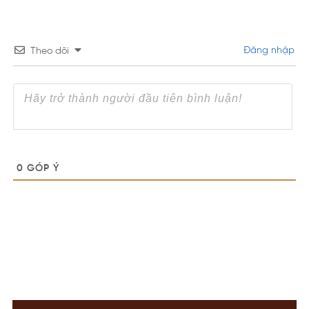
Đăng nhập
Theo dõi
0
GÓP Ý