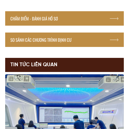
CHẤM ĐIỂM - ĐÁNH GIÁ HỒ SƠ
SO SÁNH CÁC CHƯƠNG TRÌNH ĐỊNH CƯ
TIN TỨC LIÊN QUAN