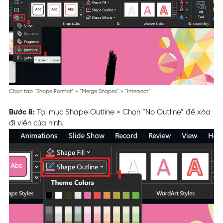
Chọn tab “Shape Format” > “Merge Shapes” > “Intersect”
Bước 8:
Tại mục Shape Outline > Chọn “No Outline” để xóa
đi viền của hình.