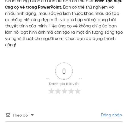
Đó là những bước cơ bản để bạn có thể biết
cách tạo hiệu
ứng cọ vẽ trong PowerPoint
. Bạn có thể thử nghiệm với
nhiều hình dạng, màu sắc và kích thước khác nhau để tạo
ra những hiệu ứng đẹp mắt và phù hợp với nội dung bài
thuyết trình của mình. Hiệu ứng cọ vẽ không chỉ giúp bạn
làm nổi bật hình ảnh mà còn tạo ra một ấn tượng sáng tạo
và nghệ thuật cho người xem. Chúc bạn áp dụng thành
công!
0
Đánh giá bài viết
Đăng nhập
Theo dõi