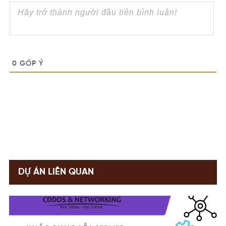
0
GÓP Ý
DỰ ÁN LIÊN QUAN