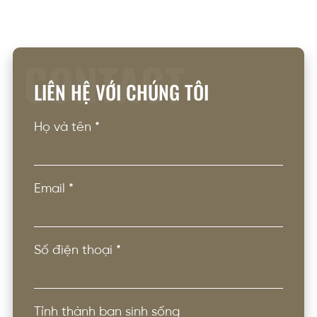
CONTACT
LIÊN HỆ VỚI CHÚNG TÔI
Họ và tên
*
Email
*
Số điện thoại
*
Tỉnh thành bạn sinh sống