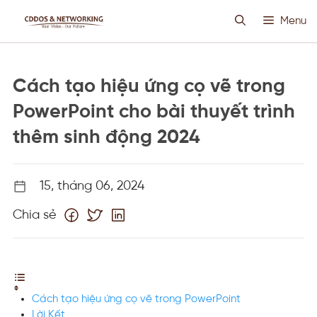
Chuyển
Menu
đến
nội
dung
HOSTING SIÊU VIỆT
Cách tạo hiệu ứng cọ vẽ trong
CLOUD VPS
PowerPoint cho bài thuyết trình
thêm sinh động 2024
ANTI DDOS
15, tháng 06, 2024
PROXY CUSTOM
Chia sẻ
THIẾT KẾ WEB
TIN TỨC
Cách tạo hiệu ứng cọ vẽ trong PowerPoint
Lời Kết