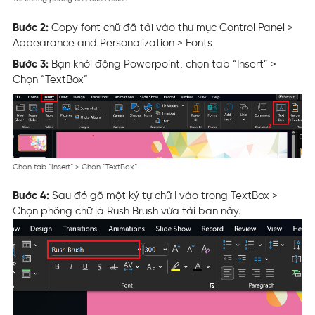
Bước 2:
Copy font chữ đã tải vào thư mục Control Panel >
Appearance and Personalization > Fonts
Bước 3:
Bạn khởi động Powerpoint, chọn tab “Insert” >
Chọn “TextBox”
Chọn tab “Insert” > Chọn “TextBox”
Bước 4:
Sau đó gõ một ký tự chữ I vào trong TextBox >
Chọn phông chữ là Rush Brush vừa tải ban nãy.