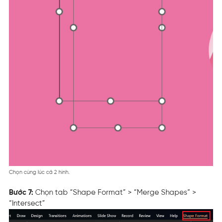
Chọn cùng lúc cả 2 hình.
Bước 7:
Chọn tab “Shape Format” > “Merge Shapes” >
“Intersect”