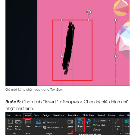
Gõ một ký tự chữ I vào trong TextBox
Bước 5:
Chọn tab “Insert” > Shapes > Chọn ký hiệu Hình chữ
nhật như hình.