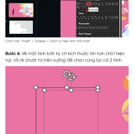
Chọn tab “Insert” > Shapes > Chọn ký hiệu Hình chữ nhật
Bước 6:
Vẽ một hình bất kỳ có kích thước lớn hơn chữ I hiện
tại, rồi rê chuột từ trên xuống để chọn cùng lúc cả 2 hình.