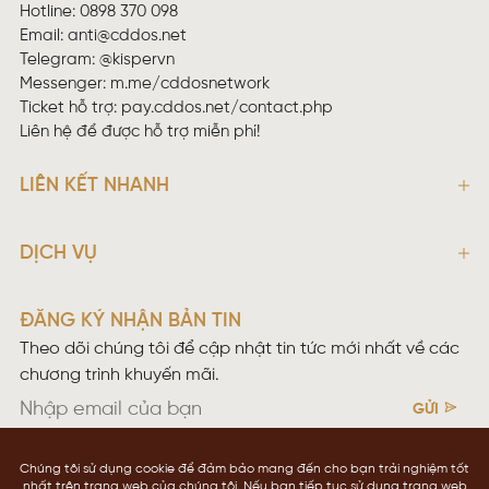
Hotline: 0898 370 098
Email:
anti@cddos.net
Telegram: @kispervn
Messenger:
m.me/cddosnetwork
Ticket hỗ trợ:
pay.cddos.net/contact.php
Liên hệ để được hỗ trợ miễn phí!
LIÊN KẾT NHANH
DỊCH VỤ
ĐĂNG KÝ NHẬN BẢN TIN
Theo dõi chúng tôi để cập nhật tin tức mới nhất về các
chương trình khuyến mãi.
GỬI