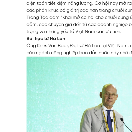
điện toán tiết kiệm năng lượng. Cơ hội này mở ra
Web Toàn Diện
các phân khúc có giá trị cao hơn trong chuỗi cu
Trong Tọa đàm “Khai mở cơ hội cho chuỗi cung ứng
dẫn”, các chuyên gia đến từ các doanh nghiệp b
VPS Việt Nam
trọng và những yếu tố Việt Nam cần ưu tiên.
Thiết Kế Hệ Thống Mạng Doanh
Bài học từ Hà Lan
Nghiệp Cho Quán Net
Ông Kees Van Baar, Đại sứ Hà Lan tại Việt Nam, c
của ngành công nghiệp bán dẫn nước này nhờ 