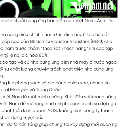
hơn vào chuỗi cung ứng bán dẫn của Việt Nam. Ảnh: Du
 năng điều chỉnh nhanh (tính linh hoạt) là điều bắt
 cấp cao của BE Semiconductor Industries (BESI), cho
ba năm trước nhằm “theo sát khách hàng” khi các tập
 tỷ lệ nội địa hóa 80%.
nh đào tạo và cử nhà cung ứng đến nhà máy ở nước ngoài
 kỹ sư chất lượng chuyên trách phát triển nhà cung ứng,
n.
ăng lực phòng sạch và gia công chính xác, nhưng tin
ư tại Malaysia và Trung Quốc.
ại Việt Nam là một minh chứng. Khởi đầu với khách hàng
Việt Nam để mở rộng nhờ chi phí cạnh tranh và đội ngũ
phát triển kinh doanh AGS, khẳng định công ty thành
hất lượng tuyệt đối.
nh: đó là nền tảng giúp chúng tôi xây dựng mối quan hệ