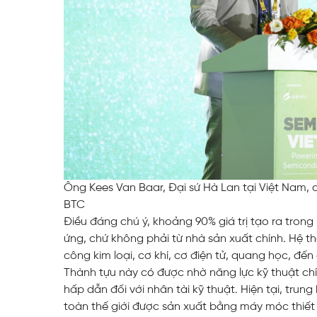
Ông Kees Van Baar, Đại sứ Hà Lan tại Việt Nam,
BTC
Điều đáng chú ý, khoảng 90% giá trị tạo ra tron
ứng, chứ không phải từ nhà sản xuất chính. Hệ th
công kim loại, cơ khí, cơ điện tử, quang học, đến 
Thành tựu này có được nhờ năng lực kỹ thuật c
hấp dẫn đối với nhân tài kỹ thuật. Hiện tại, trung
toàn thế giới được sản xuất bằng máy móc thiết 