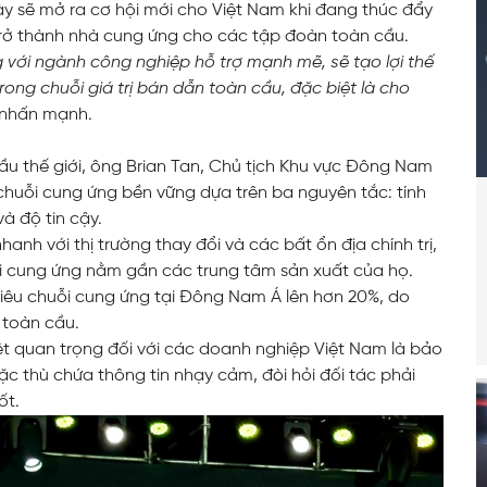
ày sẽ mở ra cơ hội mới cho Việt Nam khi đang thúc đẩy
 trở thành nhà cung ứng cho các tập đoàn toàn cầu.
g với ngành công nghiệp hỗ trợ mạnh mẽ, sẽ tạo lợi thế
ong chuỗi giá trị bán dẫn toàn cầu, đặc biệt là cho
nhấn mạnh.
ầu thế giới, ông Brian Tan, Chủ tịch Khu vực Đông Nam
 chuỗi cung ứng bền vững dựa trên ba nguyên tắc: tính
à độ tin cậy.
nh với thị trường thay đổi và các bất ổn địa chính trị,
ỗi cung ứng nằm gần các trung tâm sản xuất của họ.
tiêu chuỗi cung ứng tại Đông Nam Á lên hơn 20%, do
 toàn cầu.
ệt quan trọng đối với các doanh nghiệp Việt Nam là bảo
đặc thù chứa thông tin nhạy cảm, đòi hỏi đối tác phải
ốt.