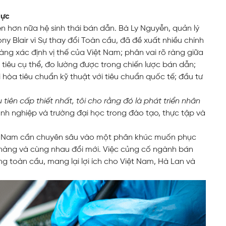
lực
ện hơn nữa hệ sinh thái bán dẫn. Bà Ly Nguyễn, quản lý
ny Blair vì Sự thay đổi Toàn cầu, đã đề xuất nhiều chính
àng xác định vị thế của Việt Nam; phân vai rõ ràng giữa
iêu cụ thể, đo lường được trong chiến lược bán dẫn;
i hòa tiêu chuẩn kỹ thuật với tiêu chuẩn quốc tế; đầu tư
tiên cấp thiết nhất, tôi cho rằng đó là phát triển nhân
h nghiệp và trường đại học trong đào tạo, thực tập và
ệt Nam cần chuyên sâu vào một phân khúc muốn phục
h hàng và cùng nhau đổi mới. Việc củng cố ngành bán
 toàn cầu, mang lại lợi ích cho Việt Nam, Hà Lan và