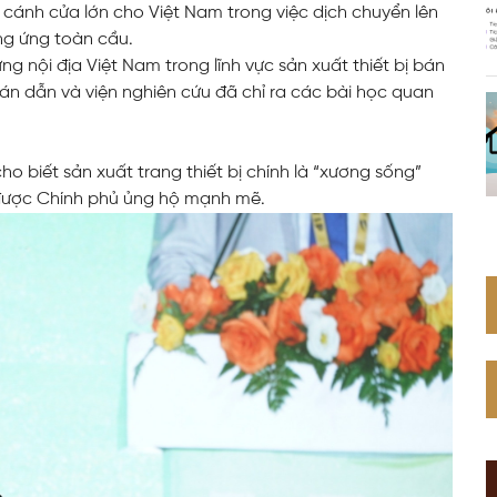
 cánh cửa lớn cho Việt Nam trong việc dịch chuyển lên
Web Toàn Diện
ng ứng toàn cầu.
 nội địa Việt Nam trong lĩnh vực sản xuất thiết bị bán
án dẫn và viện nghiên cứu đã chỉ ra các bài học quan
VPS Việt Nam
Thiết Kế Hệ Thống Mạng Doanh
Nghiệp Cho Quán Net
ho biết sản xuất trang thiết bị chính là “xương sống”
được Chính phủ ủng hộ mạnh mẽ.