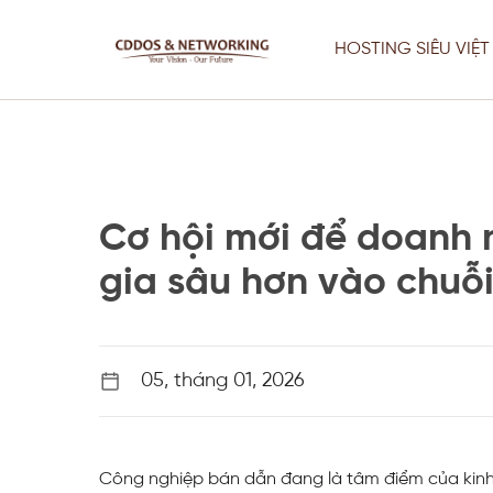
Chuyển
đến
HOSTING SIÊU VIỆT
nội
dung
Cơ hội mới để doanh 
gia sâu hơn vào chuỗ
Thiết Kế Web
Fix Lỗi Server Chuyên Nghiệp –
05, tháng 01, 2026
Website Vẫn Chạy Khi Sửa
Thiết Kế Web
Công nghiệp bán dẫn đang là tâm điểm của kinh t
Tối Ưu Server, VPS & Giải Pháp