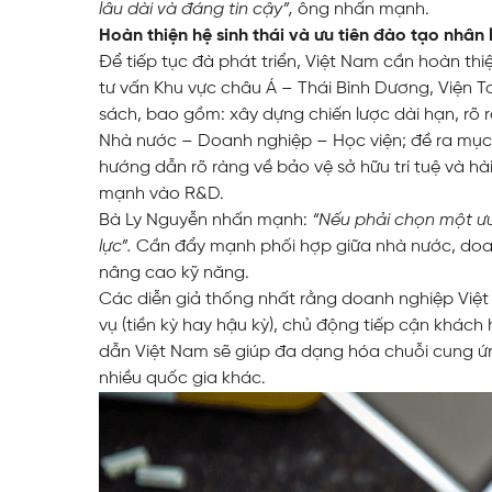
lâu dài và đáng tin cậy”,
ông nhấn mạnh.
Hoàn thiện hệ sinh thái và ưu tiên đào tạo nhân 
Để tiếp tục đà phát triển, Việt Nam cần hoàn thi
tư vấn Khu vực châu Á – Thái Bình Dương, Viện To
sách, bao gồm: xây dựng chiến lược dài hạn, rõ r
Nhà nước – Doanh nghiệp – Học viện; đề ra mục t
hướng dẫn rõ ràng về bảo vệ sở hữu trí tuệ và hà
mạnh vào R&D.
Bà Ly Nguyễn nhấn mạnh:
“Nếu phải chọn một ưu 
lực”.
Cần đẩy mạnh phối hợp giữa nhà nước, doan
nâng cao kỹ năng.
Các diễn giả thống nhất rằng doanh nghiệp Vi
vụ (tiền kỳ hay hậu kỳ), chủ động tiếp cận khác
dẫn Việt Nam sẽ giúp đa dạng hóa chuỗi cung ứng
nhiều quốc gia khác.