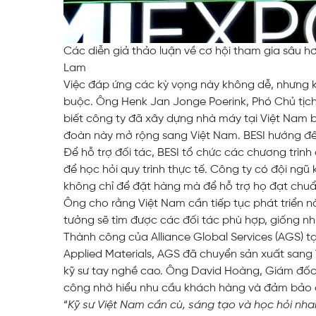
Các diễn giả thảo luận về cơ hội tham gia sâu 
Lam
Việc đáp ứng các kỳ vọng này không dễ, nhưng khả
buộc. Ông Henk Jan Jonge Poerink, Phó Chủ tịch
biết công ty đã xây dựng nhà máy tại Việt Nam 
đoàn này mở rộng sang Việt Nam. BESI hướng đến
Để hỗ trợ đối tác, BESI tổ chức các chương trì
để học hỏi quy trình thực tế. Công ty có đội ngũ
không chỉ để đặt hàng mà để hỗ trợ họ đạt chuẩ
Ông cho rằng Việt Nam cần tiếp tục phát triển n
tưởng sẽ tìm được các đối tác phù hợp, giống nh
Thành công của Alliance Global Services (AGS) t
Applied Materials, AGS đã chuyển sản xuất sang 
kỹ sư tay nghề cao. Ông David Hoàng, Giám đốc 
công nhờ hiểu nhu cầu khách hàng và đảm bảo c
“
Kỹ sư Việt Nam cần cù, sáng tạo và học hỏi nha