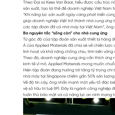
Theo Đại sứ Kees Van Baar, hiểu được cấu trúc n
sản xuất, tạo lợi thế để doanh nghiệp Việt Nam
“Khi năng lực sản xuất ngày càng phát triển cùn
giúp doanh nghiệp Việt trở thành nhà cung ứng tr
các tập đoàn đã có nhà máy tại Việt Nam”,
ông 
Ba nguyên tắc “sống còn” cho nhà cung ứng
Từ góc độ của tập đoàn sản xuất thiết bị hàng đ
Á của Applied Materials đã chia sẻ về chiến lược
linh hoạt và khả năng chống chịu, tính bền vững v
Theo đó, doanh nghiệp cung ứng cần thích ứng nha
kinh tế vĩ mô. Applied Materials mong muốn chu
Hiện tập đoàn đang hướng tới tăng tỷ trọng chi 
nhà máy tại Singapore chiếm gần 50% sản lượng
Về độ tin cậy, ông nhấn mạnh một yếu tố đặc bi
vệ sở hữu trí tuệ (IP). Đây là ngành công nghiệp 
tuân thủ bảo mật và có năng lực an ninh mạng t