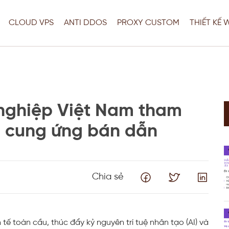
CLOUD VPS
ANTI DDOS
PROXY CUSTOM
THIẾT KẾ 
nghiệp Việt Nam tham
i cung ứng bán dẫn
Thiết Kế Web
Fix Lỗi Server Chuyên Nghiệp –
Chia sẻ
Website Vẫn Chạy Khi Sửa
Thiết Kế Web
ế toàn cầu, thúc đẩy kỷ nguyên trí tuệ nhân tạo (AI) và
Tối Ưu Server, VPS & Giải Pháp