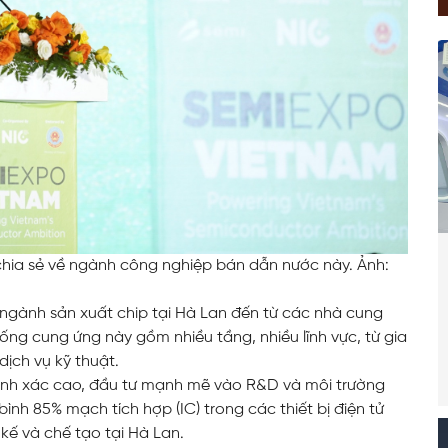
 chia sẻ về ngành công nghiệp bán dẫn nước này. Ảnh:
g ngành sản xuất chip tại Hà Lan đến từ các nhà cung
ống cung ứng này gồm nhiều tầng, nhiều lĩnh vực, từ gia
dịch vụ kỹ thuật.
hính xác cao, đầu tư mạnh mẽ vào R&D và môi trường
 bình 85% mạch tích hợp (IC) trong các thiết bị điện tử
kế và chế tạo tại Hà Lan.