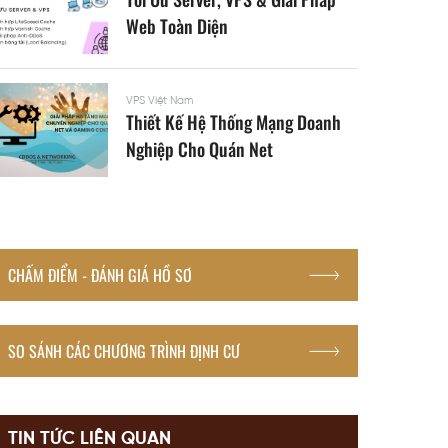
Web Toàn Diện
VPS Việt Nam
Thiết Kế Hệ Thống Mạng Doanh
Nghiệp Cho Quán Net
CHẤM ĐIỂM - ĐÁNH GIÁ HỒ SƠ
SO SÁNH CÁC CHƯƠNG TRÌNH ĐỊNH CƯ
TIN TỨC LIÊN QUAN