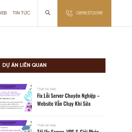
WEB
TIN TỨC
0898370098
DỰ ÁN LIÊN QUAN
Thiết Kế Web
Fix Lỗi Server Chuyên Nghiệp –
Website Vẫn Chạy Khi Sửa
Thiết Kế Web
Tối Ưu Server, VPS & Giải Pháp