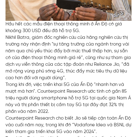
Hầu hết các mẫu điện thoại thông minh ở Ấn Độ có giá
khoảng 300 USD đều đã hỗ trợ 5G.
Nikhil Batra, giám đốc nghiên cứu của hãng nghiên cứu thị
trường này nhận định “sự tăng trưởng của ngành trong vài
năm qua chủ yếu thúc đẩy bởi mức thuế thấp hơn, sự sẵn
có của điện thoại thông minh giá rẻ”, cũng như sự tham gia
dịch vụ viễn thông của các tập đoàn như Reliance Jio, “đã
mở rộng vùng phủ sóng 4G, thúc đẩy mức tiêu thụ dữ liệu
cao hơn đối với người dùng”.
Trong khi đó, việc triển khai 5G của Ấn Độ “nhanh hơn và
mượt mà hơn”. Counterpoint Research ước tính có gần 85
triệu người dùng smartphone hỗ trợ 5G tại quốc gia Nam Á
này và thị phần thiết bị cầm tay 5G tại đây đạt 32% thị
phần vào năm 2022.
Counterpoint Research cho biết Jio sẽ tiếp cận toàn Ấn Độ
vào cuối năm nay, trong khi đó “Vodafone Idea và BSNL dự
kiến tham gia triển khai 5G vào năm 2024”.