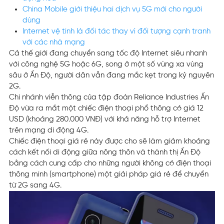
China Mobile giới thiệu hai dịch vụ 5G mới cho người
dùng
Internet vệ tinh là đối tác thay vì đối tượng cạnh tranh
với các nhà mạng
Cả thế giới đang chuyển sang tốc độ Internet siêu nhanh
với công nghệ 5G hoặc 6G, song ở một số vùng xa vùng
sâu ở Ấn Độ, người dân vẫn đang mắc kẹt trong kỷ nguyên
2G.
Chi nhánh viễn thông của tập đoàn Reliance Industries Ấn
Độ vừa ra mắt một chiếc điện thoại phổ thông có giá 12
USD (khoảng 280.000 VNĐ) với khả năng hỗ trợ Internet
trên mạng di động 4G.
Chiếc điện thoại giá rẻ này được cho sẽ làm giảm khoảng
cách kết nối di động giữa nông thôn và thành thị Ấn Độ
bằng cách cung cấp cho những người không có điện thoại
thông minh (smartphone) một giải pháp giá rẻ để chuyển
từ 2G sang 4G.