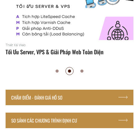
Thiết Kế Web
Tối Ưu Server, VPS & Giải Pháp Web Toàn Diện
CHẤM ĐIỂM - ĐÁNH GIÁ HỒ SƠ
SO SÁNH CÁC CHƯƠNG TRÌNH ĐỊNH CƯ