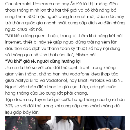
Counterpoint Research cho hay Ấn Độ là thị trường điện
thoại thông minh lớn thứ hai thế giới và có khả năng bổ
sung thêm 300 triệu người dùng Internet mới, đưa nước này
trở thành quốc gia nhanh nhất cung cấp dịch vụ đến những
người chưa kết nối.
“Với kiểu dáng quen thuộc, trang bị thêm khả năng kết nối
Internet, thiết bị này sẽ giúp người dùng trải nghiệm lần
đầu tiên các dịch vụ thanh toán kỹ thuật số hay nội dung
số thông qua hệ sinh thái của Jio”, Mishra nói.
“Vũ khí” giá rẻ, người dùng hưởng lợi
Jio có ưu thế so với các đối thủ cạnh tranh trong không
gian viễn thông, chẳng hạn như Vodafone Idea (hợp tác
giữa Aditya Birla và Vodafone), hay Bhati Airtelas và BSNL.
Ngoài việc bán điện thoại ở giá cực thấp, các gói cước
hàng tháng của Jio cũng rất phải chăng.
Tập đoàn này tuyên bố gói cước hàng tháng của họ rẻ hơn
30% so với đối thủ trong khi cung cấp cho khách hàng dữ
liệu gấp bảy lần.