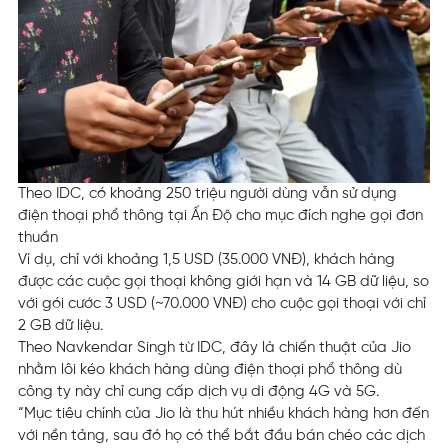
Theo IDC, có khoảng 250 triệu người dùng vẫn sử dụng
điện thoại phổ thông tại Ấn Độ cho mục đích nghe gọi đơn
thuần
Ví dụ, chỉ với khoảng 1,5 USD (35.000 VNĐ), khách hàng
được các cuộc gọi thoại không giới hạn và 14 GB dữ liệu, so
với gói cước 3 USD (~70.000 VNĐ) cho cuộc gọi thoại với chỉ
2 GB dữ liệu.
Theo Navkendar Singh từ IDC, đây là chiến thuật của Jio
nhằm lôi kéo khách hàng dùng điện thoại phổ thông dù
công ty này chỉ cung cấp dịch vụ di động 4G và 5G.
“Mục tiêu chính của Jio là thu hút nhiều khách hàng hơn đến
với nền tảng, sau đó họ có thể bắt đầu bán chéo các dịch