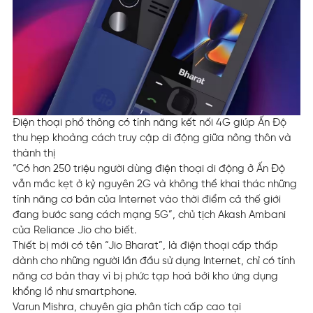
Điện thoại phổ thông có tính năng kết nối 4G giúp Ấn Độ
thu hẹp khoảng cách truy cập di động giữa nông thôn và
thành thị
“Có hơn 250 triệu người dùng điện thoại di động ở Ấn Độ
vẫn mắc kẹt ở kỷ nguyên 2G và không thể khai thác những
tính năng cơ bản của Internet vào thời điểm cả thế giới
đang bước sang cách mạng 5G”, chủ tịch Akash Ambani
của Reliance Jio cho biết.
Thiết bị mới có tên “Jio Bharat”, là điện thoại cấp thấp
dành cho những người lần đầu sử dụng Internet, chỉ có tính
năng cơ bản thay vì bị phức tạp hoá bởi kho ứng dụng
khổng lồ như smartphone.
Varun Mishra, chuyên gia phân tích cấp cao tại