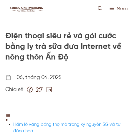
Chuyển
Menu
đến
nội
dung
HOSTING SIÊU VIỆT
Điện thoại siêu rẻ và gói cước
CLOUD VPS
bằng ly trà sữa đưa Internet về
nông thôn Ấn Độ
ANTI DDOS
06, tháng 04, 2025
PROXY CUSTOM
Chia sẻ
THIẾT KẾ WEB
TIN TỨC
Hầm lò vắng bóng thợ mỏ trong kỷ nguyên 5G và tự
động hoá