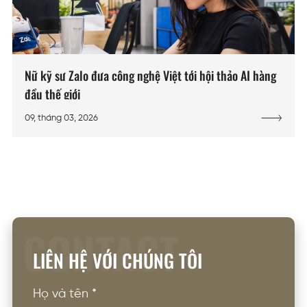
Nữ kỹ sư Zalo đưa công nghệ Việt tới hội thảo AI hàng
đầu thế giới
09, tháng 03, 2026
CONTACT
LIÊN HỆ VỚI CHÚNG TÔI
Họ và tên
*