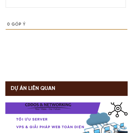
0
GÓP Ý
DỰ ÁN LIÊN QUAN