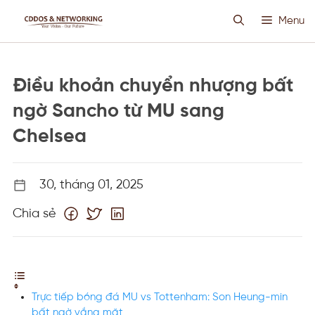
Chuyển
Menu
đến
nội
dung
HOSTING SIÊU VIỆT
Điều khoản chuyển nhượng bất
CLOUD VPS
ngờ Sancho từ MU sang
Chelsea
ANTI DDOS
30, tháng 01, 2025
PROXY CUSTOM
Chia sẻ
THIẾT KẾ WEB
TIN TỨC
Trực tiếp bóng đá MU vs Tottenham: Son Heung-min
bất ngờ vắng mặt