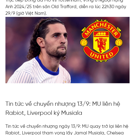
Trực tiếp bóng đá MU vs Tottenham, vòng 6 Ngoại hạng
Anh 2024/25 trên sân Old Trafford, diễn ra lúc 22h30 ngày
29/9 (giờ Việt Nam).
Tin tức về chuyển nhượng 13/9: MU liên hệ
Rabiot, Liverpool ký Musiala
Tin tức về chuyển nhượng ngày 13/9: MU quay trở lại liên hệ
Rabiot, Liverpool tham vọng lấy Jamal Musiala, Chelsea