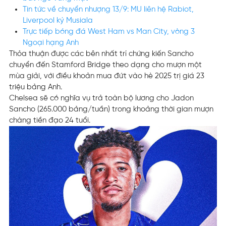
Tin tức về chuyển nhượng 13/9: MU liên hệ Rabiot,
Liverpool ký Musiala
Trực tiếp bóng đá West Ham vs Man City, vòng 3
Ngoại hạng Anh
Thỏa thuận được các bên nhất trí chứng kiến Sancho
chuyển đến Stamford Bridge theo dạng cho mượn một
mùa giải, với điều khoản mua đứt vào hè 2025 trị giá 23
triệu bảng Anh.
Chelsea sẽ có nghĩa vụ trả toàn bộ lương cho Jadon
Sancho (265.000 bảng/tuần) trong khoảng thời gian mượn
chàng tiền đạo 24 tuổi.