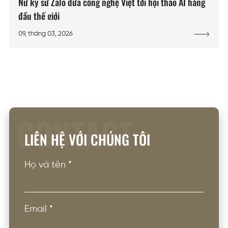
Nữ kỹ sư Zalo đưa công nghệ Việt tới hội thảo AI hàng
đầu thế giới
09, tháng 03, 2026
CONTACT
LIÊN HỆ VỚI CHÚNG TÔI
Họ và tên
*
Email
*