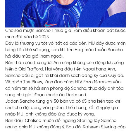
Chelsea mượn Sancho 1 mùa giải kèm điều khoản bắt buộc
mua đứt vào hè 2025
Đây là thương vụ tốt với tất cả các bên. MU đẩy được món
hàng tồn khó sử dụng, sau khi Ten Hag mâu thuẫn Sancho
hồi đầu mùa giải năm ngoái.
Bản thân cầu thủ người Anh cũng không còn động lực cống
hiến ở Old Trafford. Hai vòng đầu tiên Ngoại hạng Anh,
Sancho đều bị gạt ra khỏi danh sách đăng ký của Quỷ đỏ.
Về phần The Blues, lãnh đạo cùng HLV Enzo Maresca vẫn
có niềm tin sẽ hồi sinh phong độ Sancho, thúc đẩy anh tỏa
sáng như giai đoạn khoác áo Dortmund.
Jadon Sancho từng ghi 50 bàn và có 65 pha kiến tạo khi
chơi cho đội bóng vàng-đen. Thế nhưng, kể từ ngày gia
nhập MU, anh không đáp ứng được kỳ vọng.
Ban đầu, Chelsea muốn đổi ngang Sterling lấy Sancho
nhưng phía MU không đồng ý. Sau đó, Raheem Sterling cập