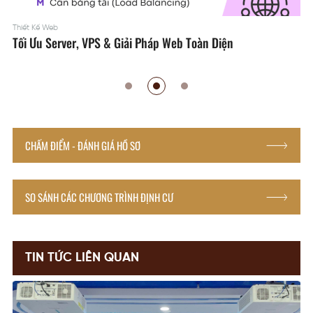
VPS Việt Nam
Thiết Kế Hệ Thống Mạng Doanh Nghiệp Cho Quán Net
CHẤM ĐIỂM - ĐÁNH GIÁ HỒ SƠ
SO SÁNH CÁC CHƯƠNG TRÌNH ĐỊNH CƯ
TIN TỨC LIÊN QUAN