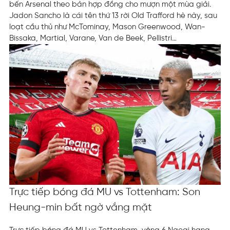
bến Arsenal theo bản hợp đồng cho mượn một mùa giải.
Jadon Sancho là cái tên thứ 13 rời Old Trafford hè này, sau
loạt cầu thủ như McTominay, Mason Greenwood, Wan-
Bissaka, Martial, Varane, Van de Beek, Pellistri…
Trực tiếp bóng đá MU vs Tottenham: Son
Heung-min bất ngờ vắng mặt