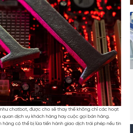
 như chatbot, được cho sẽ thay thế không chỉ các hoạt
ên quan dịch vụ khách hàng hay cuộc gọi bán hàng.
àng có thể bị lừa tiến hành giao dịch trái phép nếu tin