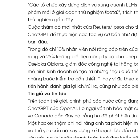
“Các tổ chức xây dựng dịch vụ xung quanh LLMs 
phẩm mới ở giai đoạn thử nghiệm (beta)”, trích
thử nghiệm gần đây.
Cuộc thăm dò mới nhất của Reuters/Ipsos cho t
ChatGPT để thực hiện các tác vụ cơ bản như dự th
ban đầu.
Trong đó chỉ 10% nhân viên nói rằng cấp trên c
ràng và 25% không biết liệu công ty có cho phé
Oseloka Obiora, giám đốc công nghệ tại hãng bả
mô hình kinh doanh sẽ tạo ra những “hậu quả th
những bước kiểm tra cần thiết. “Thay vì đu theo
tiến hành đánh giá lợi ích/rủi ro, cũng như các 
Tin giả và tin tặc
Trên toàn thế giới, chính phủ các nước cũng đan
ChatGPT của OpenAI. Lo ngại về tính bảo mật củ
và Canada gần đây nói rằng họ đã phát hiện tin t
Một hacker thậm chí nói rằng anh ta phát hiện m
và thử yêu cầu nó xây dựng kế hoạch lừa đảo chuy