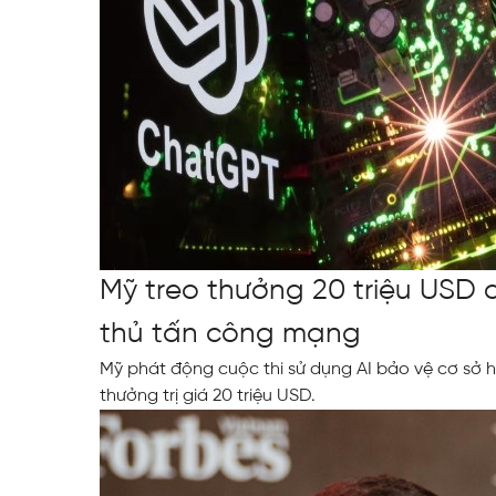
Mỹ treo thưởng 20 triệu USD 
thủ tấn công mạng
Mỹ phát động cuộc thi sử dụng AI bảo vệ cơ sở h
thưởng trị giá 20 triệu USD.