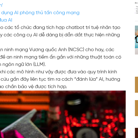
n’
Web Toàn Diện
sử dụng AI phòng thủ tấn công mạng
đua AI
các tổ chức đang tích hợp chatbot trí tuệ nhân tạo
VPS Việt Nam
ấy các công cụ AI dễ dàng bị dẫn dắt thực hiện những
Thiết Kế Hệ Thống Mạng Doanh
Nghiệp Cho Quán Net
 An ninh mạng Vương quốc Anh (NCSC) cho hay, các
đề an ninh mạng tiềm ẩn gắn với những thuật toán có
 ngôn ngữ lớn (LLM).
khi các mô hình như vậy được đưa vào quy trình kinh
cứu gần đây liên tục tìm ra cách “đánh lừa” AI, hướng
ào chắn bảo vệ được tích hợp.