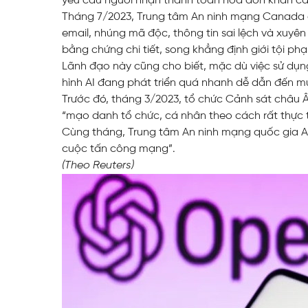
yêu cầu người nhận thanh toán hoá đơn khẩn cấ
Tháng 7/2023, Trung tâm An ninh mạng Canada gh
email, nhúng mã độc, thông tin sai lệch và xuyê
bằng chứng chi tiết, song khẳng định giới tội p
Lãnh đạo này cũng cho biết, mặc dù việc sử dụn
hình AI đang phát triển quá nhanh dễ dẫn đến mứ
Trước đó, tháng 3/2023, tổ chức Cảnh sát châu
“mạo danh tổ chức, cá nhân theo cách rất thực t
Cùng tháng, Trung tâm An ninh mạng quốc gia An
cuộc tấn công mạng”.
(Theo Reuters)