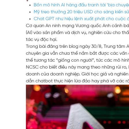
Bốn mô hình AI hàng đầu tranh tài ‘bịa chuyệ
Web Toàn Diện
Mỹ treo thưởng 20 triệu USD cho sáng kiến 
Chat GPT như hiệu lệnh xuất phát cho cuộc 
Cơ quan An ninh mạng Vương quốc Anh cảnh báo 
VPS Việt Nam
(AI) vào sản phẩm và dịch vụ, nghiên cứu cho th
Thiết Kế Hệ Thống Mạng Doanh
tác vụ độc hại.
Nghiệp Cho Quán Net
Trong bài đăng trên blog ngày 30/8, Trung tâm
chuyên gia vẫn chưa thể nắm bắt được các vấn 
thể tương tác “giống con người”, tức các mô hình
NCSC cho biết điều này mang theo những rủi ro, 
doanh của doanh nghiệp. Giới học giả và nghiên 
dẫn chatbot thực hiện lừa đảo hay phá vỡ các r