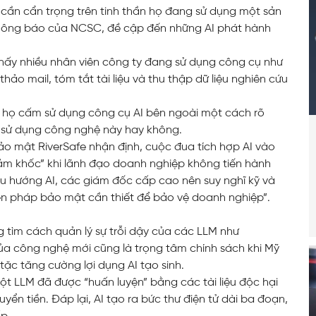
cần cẩn trọng trên tinh thần họ đang sử dụng một sản
 thông báo của NCSC, đề cập đến những AI phát hành
hấy nhiều nhân viên công ty đang sử dụng công cụ như
ảo mail, tóm tắt tài liệu và thu thập dữ liệu nghiên cứu
ủa họ cấm sử dụng công cụ AI bên ngoài một cách rõ
p sử dụng công nghệ này hay không.
o mật RiverSafe nhận định, cuộc đua tích hợp AI vào
ảm khốc” khi lãnh đạo doanh nghiệp không tiến hành
 xu hướng AI, các giám đốc cấp cao nên suy nghĩ kỹ và
biện pháp bảo mật cần thiết để bảo vệ doanh nghiệp”.
g tìm cách quản lý sự trỗi dậy của các LLM như
a công nghệ mới cũng là trọng tâm chính sách khi Mỹ
ặc tăng cường lợi dụng AI tạo sinh.
ột LLM đã được “huấn luyện” bằng các tài liệu độc hại
ển tiền. Đáp lại, AI tạo ra bức thư điện tử dài ba đoạn,