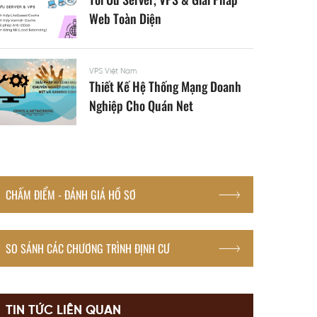
Web Toàn Diện
VPS Việt Nam
Thiết Kế Hệ Thống Mạng Doanh
Nghiệp Cho Quán Net
CHẤM ĐIỂM - ĐÁNH GIÁ HỒ SƠ
SO SÁNH CÁC CHƯƠNG TRÌNH ĐỊNH CƯ
TIN TỨC LIÊN QUAN