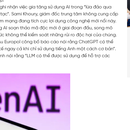
p.
i nhận việc gia tăng sử dụng AI trong “lừa đảo qua
n tạc”. Sami Khoury, giám đốc trung tâm không cung cấp
hạm mạng đang tích cực lợi dụng công nghệ mới nổi này.
g AI soạn thảo mã độc mới ở giai đoạn đầu, song mô
c không thể kiểm soát những rủi ro độc hại của chúng.
 Âu Europol công bố báo cáo nói rằng ChatGPT có thể
ế ngay cả khi chỉ sử dụng tiếng Anh một cách cơ bản”.
h nói rằng “LLM có thể được sử dụng để hỗ trợ các