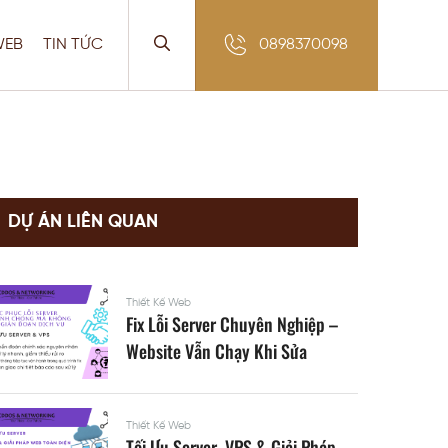
WEB
TIN TỨC
0898370098
DỰ ÁN LIÊN QUAN
Thiết Kế Web
Fix Lỗi Server Chuyên Nghiệp –
Website Vẫn Chạy Khi Sửa
Thiết Kế Web
Tối Ưu Server, VPS & Giải Pháp