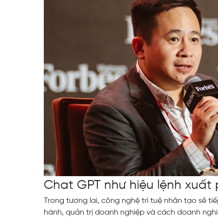
Chat GPT như hiệu lệnh xuất
Trong tương lai, công nghệ trí tuệ nhân tạo sẽ 
hành, quản trị doanh nghiệp và cách doanh nghi