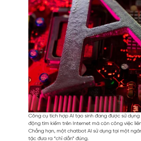
Công cụ tích hợp AI tạo sinh đang được sử dụng
động tìm kiếm trên Internet mà còn công việc li
Chẳng hạn, một chatbot AI sử dụng tại một ngân h
tặc đưa ra “chỉ dẫn” đúng.