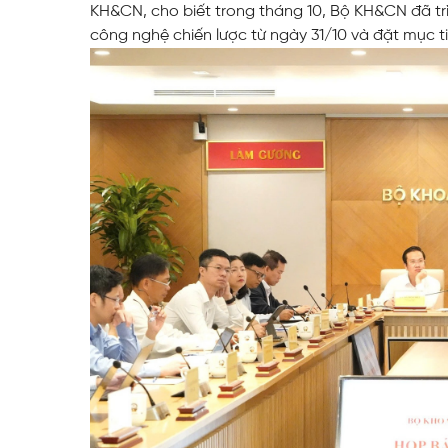
KH&CN, cho biết trong tháng 10, Bộ KH&CN đã trì
Web Toàn Diện
công nghệ chiến lược từ ngày 31/10 và đặt mục ti
VPS Việt Nam
Thiết Kế Hệ Thống Mạng Doanh
Nghiệp Cho Quán Net