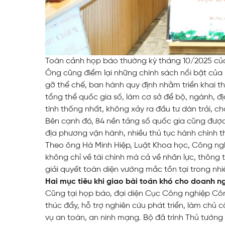
Toàn cảnh họp báo thường kỳ tháng 10/2025 củ
Ông cũng điểm lại những chính sách nổi bật của
gỡ thể chế, ban hành quy định nhằm triển khai th
tổng thể quốc gia số, làm cơ sở để bộ, ngành, 
tính thống nhất, không xảy ra đầu tư dàn trải, c
Bên cạnh đó, 84 nền tảng số quốc gia cũng đượ
địa phương vận hành, nhiều thủ tục hành chính t
Theo ông Hà Minh Hiệp, Luật Khoa học, Công ng
không chỉ về tài chính mà cả về nhân lực, thông 
giải quyết toàn diện vướng mắc tồn tại trong nh
Hai mục tiêu khi giao bài toán khó cho doanh n
Cũng tại họp báo, đại diện Cục Công nghiệp Cô
thúc đẩy, hỗ trợ nghiên cứu phát triển, làm chủ
vụ an toàn, an ninh mạng. Bộ đã trình Thủ tướn