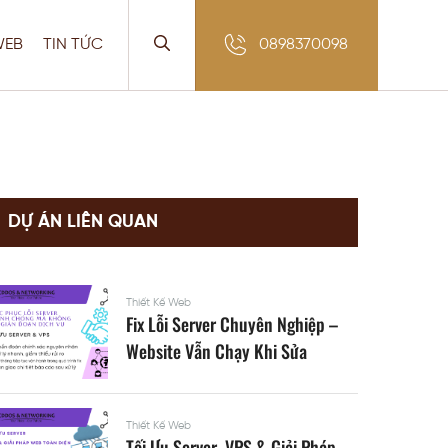
WEB
TIN TỨC
0898370098
DỰ ÁN LIÊN QUAN
Thiết Kế Web
Fix Lỗi Server Chuyên Nghiệp –
Website Vẫn Chạy Khi Sửa
Thiết Kế Web
Tối Ưu Server, VPS & Giải Pháp