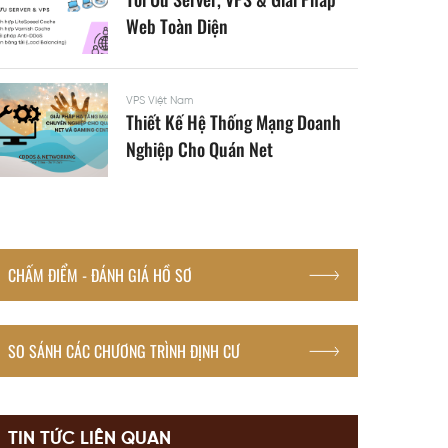
Web Toàn Diện
VPS Việt Nam
Thiết Kế Hệ Thống Mạng Doanh
Nghiệp Cho Quán Net
CHẤM ĐIỂM - ĐÁNH GIÁ HỒ SƠ
SO SÁNH CÁC CHƯƠNG TRÌNH ĐỊNH CƯ
TIN TỨC LIÊN QUAN