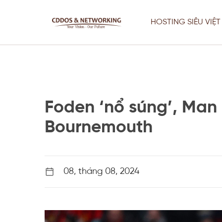
Chuyển
đến
HOSTING SIÊU VIỆT
nội
dung
Foden ‘nổ súng’, Man 
Bournemouth
Thiết Kế Web
Fix Lỗi Server Chuyên Nghiệp –
08, tháng 08, 2024
Website Vẫn Chạy Khi Sửa
Thiết Kế Web
Tối Ưu Server, VPS & Giải Pháp