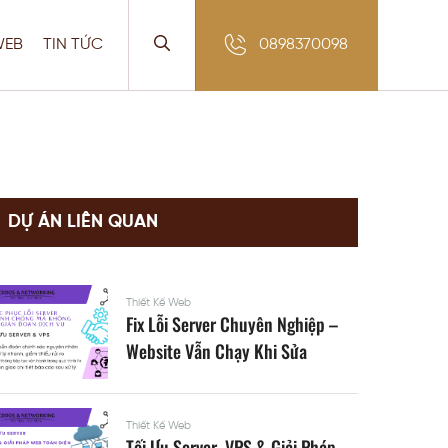
WEB
TIN TỨC
0898370098
DỰ ÁN LIÊN QUAN
Thiết Kế Web
Fix Lỗi Server Chuyên Nghiệp –
Website Vẫn Chạy Khi Sửa
Thiết Kế Web
Tối Ưu Server, VPS & Giải Pháp