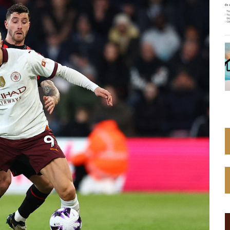
Web Toàn Diện
VPS Việt Nam
Thiết Kế Hệ Thống Mạng Doanh
Nghiệp Cho Quán Net