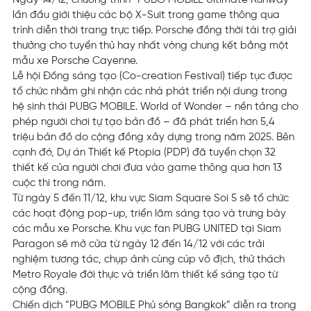
Ngày 14/12, chương trình “PUBG MOBILE Ultimate Runway”
lần đầu giới thiệu các bộ X-Suit trong game thông qua
trình diễn thời trang trực tiếp. Porsche đồng thời tài trợ giải
thưởng cho tuyển thủ hay nhất vòng chung kết bằng một
mẫu xe Porsche Cayenne.
Lễ hội Đồng sáng tạo (Co-creation Festival) tiếp tục được
tổ chức nhằm ghi nhận các nhà phát triển nội dung trong
hệ sinh thái PUBG MOBILE. World of Wonder – nền tảng cho
phép người chơi tự tạo bản đồ – đã phát triển hơn 5,4
triệu bản đồ do cộng đồng xây dựng trong năm 2025. Bên
cạnh đó, Dự án Thiết kế Ptopia (PDP) đã tuyển chọn 32
thiết kế của người chơi đưa vào game thông qua hơn 13
cuộc thi trong năm.
Từ ngày 5 đến 11/12, khu vực Siam Square Soi 5 sẽ tổ chức
các hoạt động pop-up, triển lãm sáng tạo và trưng bày
các mẫu xe Porsche. Khu vực fan PUBG UNITED tại Siam
Paragon sẽ mở cửa từ ngày 12 đến 14/12 với các trải
nghiệm tương tác, chụp ảnh cùng cúp vô địch, thử thách
Metro Royale đời thực và triển lãm thiết kế sáng tạo từ
cộng đồng.
Chiến dịch “PUBG MOBILE Phủ sóng Bangkok” diễn ra trong