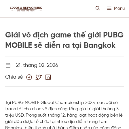
Chuyển
Menu
đến
nội
dung
HOSTING SIÊU VIỆT
Giải vô địch game thế giới PUBG
CLOUD VPS
MOBILE sẽ diễn ra tại Bangkok
ANTI DDOS
21, tháng 02, 2026
Chia sẻ
PROXY CUSTOM
THIẾT KẾ WEB
Tại PUBG MOBILE Global Championship 2025, các đội sẽ
tranh tài cho chức vô địch cùng tổng giá trị giải thưởng 3
TIN TỨC
triệu USD. Trong suốt tháng 12, hàng loạt hoạt động bên lề
giải đấu được tổ chức tại nhiều địa điểm trung tâm
Bangkok, biến thành phố thành điểm nhấn của cộng đồng