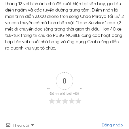
tháng 12 với hình ảnh chủ đề xuất hiện tại sân bay, ga tàu
điện ngầm và các tuyến đường trung tâm. Điểm nhấn là
màn trình diễn 2.000 drone trên sông Chao Phraya tối 13/12
và con thuyền có mô hình nhân vật “Lone Survivor” cao 7,2
mét di chuyển dọc sông trong thời gian thi đấu. Hơn 40 xe
tuk-tuk trang trí chủ đề PUBG MOBILE cùng các hoạt động
hợp tác với chuỗi nhà hàng và ứng dụng Grab cũng diễn
ra quanh khu vực tổ chức.
0
Đánh giá bài viết
Đăng nhập
Theo dõi