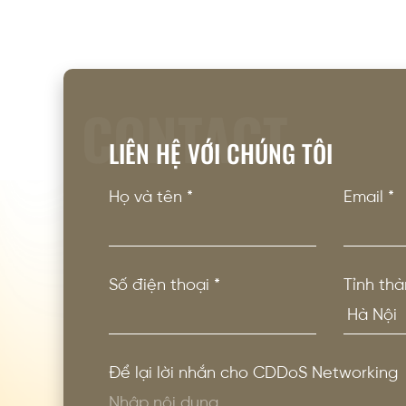
CONTACT
LIÊN HỆ VỚI CHÚNG TÔI
Họ và tên
*
Email
*
Số điện thoại
*
Tỉnh thà
Để lại lời nhắn cho CDDoS Networking