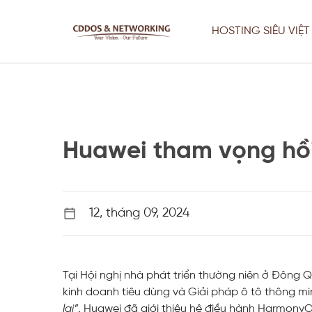
Chuyển
đến
HOSTING SIÊU VIỆT
nội
dung
Huawei tham vọng hồ
Thiết Kế Web
12, tháng 09, 2024
Fix Lỗi Server Chuyên Nghiệp –
Website Vẫn Chạy Khi Sửa
Tại Hội nghị nhà phát triển thường niên ở Đông
kinh doanh tiêu dùng và Giải pháp ô tô thông m
Thiết Kế Web
Tối Ưu Server, VPS & Giải Pháp
lại”
. Huawei đã giới thiệu hệ điều hành HarmonyOS