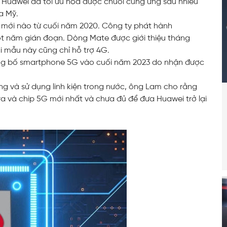
à Huawei đã tối ưu hóa được chuỗi cung ứng sau nhiều
a Mỹ.
mới nào từ cuối năm 2020. Công ty phát hành
ột năm gián đoạn. Dòng Mate được giới thiệu tháng
i mẫu này cũng chỉ hỗ trợ 4G.
công bố smartphone 5G vào cuối năm 2023 do nhận được
ng và sử dụng linh kiện trong nước, ông Lam cho rằng
 và chip 5G mới nhất và chưa đủ để đưa Huawei trở lại