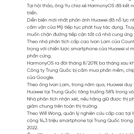
Tại hội thảo, ông Yu chia sẻ HarmonyOS đã kết nối
triển.
Diễn biến mới nhất phản ánh Huawei đã nỗ lực n
cấm vận của Mỹ tiếp tục phát huy tác dụng. Tru
muốn chặn đường tiếp cận tất cả nhà cung ứng
Theo nhà phân tích cấp cao Ivan Lam của Coun
trọng với chiến lược smartphone của Huawei vì
phần cứng.
HarmonyOS ra đời tháng 8/2019, ba tháng sau k
Công ty Trung Quốc bị cấm mua phần mềm, chip
của Google.
Theo ông Ivan Lam, trong năm qua, Huawei duy tr
Huawei tại Trung Quốc tăng trưởng 58% trong v
Nhà phân tích nhận xét, nếu hãng giữ được thị ph
giảm chung trên toàn thị trường.
Theo Will Wong, quản lý nghiên cứu cấp cao tại
cộng 14,3 triệu smartphone tại Trung Quốc tron
2022.