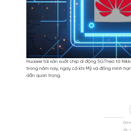
Huawei tái sản xuất chip di động 5G
Theo tờ Nikk
trong năm nay, ngay cả khi Mỹ và đồng minh hạ
dẫn quan trọng.
Đánh