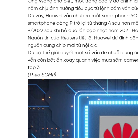
Ông Wong cho biết, một trong các lý do chính l
năm chịu ảnh hưởng tiêu cực từ lệnh cấm vận củ
Dù vậy, Huawei vẫn chưa ra mắt smartphone 5G 
smartphone dòng P trở lại từ tháng 4 sau hơn m
9/2022 sau khi bỏ qua lần cập nhật năm 2021. Ha
Nguồn tin của Reuters tiết lộ, Huawei dự định 
nguồn cung chip mới từ nội địa.
Dù có thể giải quyết một số vấn đề chuỗi cung ứ
vẫn còn bất ổn xoay quanh việc mua sắm camera
top 3.
(Theo SCMP)