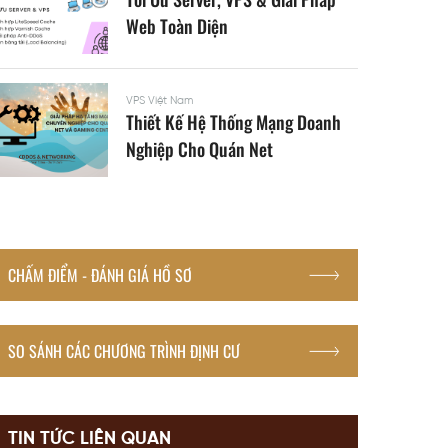
Web Toàn Diện
VPS Việt Nam
Thiết Kế Hệ Thống Mạng Doanh
Nghiệp Cho Quán Net
CHẤM ĐIỂM - ĐÁNH GIÁ HỒ SƠ
SO SÁNH CÁC CHƯƠNG TRÌNH ĐỊNH CƯ
TIN TỨC LIÊN QUAN