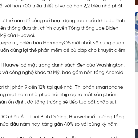
 với hơn 700 triệu thiết bị và có hơn 2,2 triệu nhà phát
hư thế nào để củng cố hoạt động toàn cầu khi các lệnh
yền thông đưa tin, chính quyền Tổng thống Joe Biden
 Mỹ của Huawei.
terpoint, phiên bản HarmonyOS mới nhất vô cùng quan
 muốn dùng lợi thế phần mềm để bù đắp cho khuyết điểm
hi Huawei có mặt trong danh sách đen của Washington.
 và công nghệ khác từ Mỹ, bao gồm nền tảng Android
ì thị phần 9 đến 12% tại quê nhà. Thị phần smartphone
òng một năm nhờ phục hồi nhịp độ ra mắt sản phẩm.
ần ổn định, đà tăng trưởng sẽ tiếp tục bất chấp sụt
 IDC châu Á – Thái Bình Dương, Huawei xuất xưởng tổng
g nửa đầu năm nay, tăng gần 40% so với cùng kỳ năm