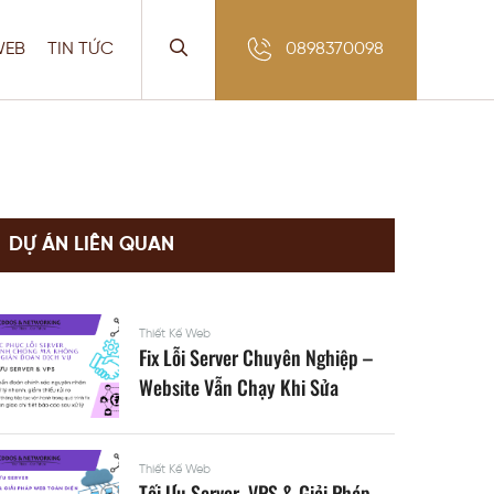
WEB
TIN TỨC
0898370098
DỰ ÁN LIÊN QUAN
Thiết Kế Web
Fix Lỗi Server Chuyên Nghiệp –
Website Vẫn Chạy Khi Sửa
Thiết Kế Web
Tối Ưu Server, VPS & Giải Pháp