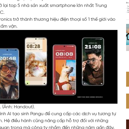
ở lại top 5 nhà sản xuất smartphone lớn nhất Trung
Web Toàn Diện
DC.
nics trở thành thương hiệu điện thoại số 1 thế giới vào
 cấm vận.
VPS Việt Nam
Thiết Kế Hệ Thống Mạng Doanh
Nghiệp Cho Quán Net
 (Ảnh: Handout).
nh AI tạo sinh Pangu để cung cấp các dịch vụ tương tự
h. Hệ điều hành cũng nâng cấp hỗ trợ đối với những
g quan trọng mà công ty nhắm đến những năm gần đây.