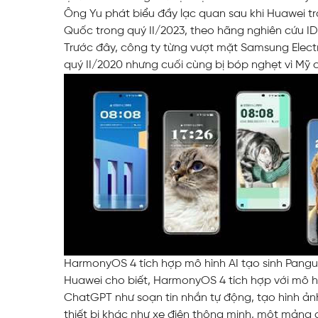
Ông Yu phát biểu đầy lạc quan sau khi Huawei tr
Web Toàn Diện
Quốc trong quý II/2023, theo hãng nghiên cứu I
Trước đây, công ty từng vượt mặt Samsung Electro
quý II/2020 nhưng cuối cùng bị bóp nghẹt vì Mỹ
VPS Việt Nam
Thiết Kế Hệ Thống Mạng Doanh
Nghiệp Cho Quán Net
HarmonyOS 4 tích hợp mô hình AI tạo sinh Pangu.
Huawei cho biết, HarmonyOS 4 tích hợp với mô hì
ChatGPT như soạn tin nhắn tự động, tạo hình ản
thiết bị khác như xe điện thông minh, một mản