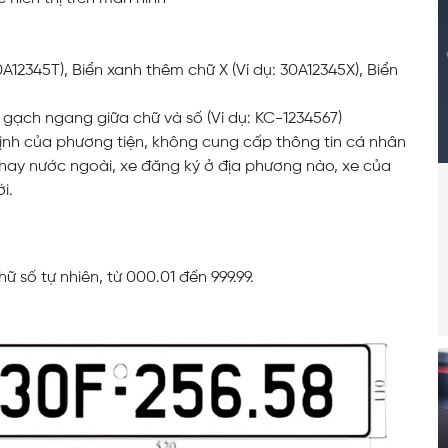
0A12345T), Biển xanh thêm chữ X (Ví dụ: 30A12345X), Biển
gạch ngang giữa chữ và số (Ví dụ: KC-1234567)
 định của phương tiện, không cung cấp thông tin cá nhân
 hay nước ngoài, xe đăng ký ở địa phương nào, xe của
i.
 số tự nhiên, từ 000.01 đến 999.99.