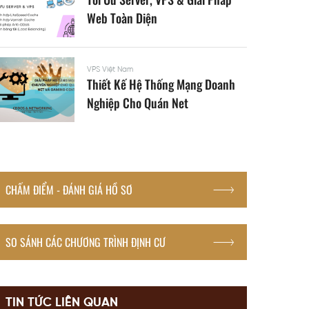
Web Toàn Diện
VPS Việt Nam
Thiết Kế Hệ Thống Mạng Doanh
Nghiệp Cho Quán Net
CHẤM ĐIỂM - ĐÁNH GIÁ HỒ SƠ
SO SÁNH CÁC CHƯƠNG TRÌNH ĐỊNH CƯ
TIN TỨC LIÊN QUAN