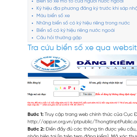
Biển số xe mô tô của người nước ngoài
Ký hiệu địa phương đăng ký trước khi sáp nh
Màu biển số xe
Những biển số có ký hiệu riêng trong nước
Biển số có ký hiệu riêng nước ngoài
Câu hỏi thường gặp
Tra cứu biển số xe qua webs
Bước 1:
Truy cập trang web chính thức của Cục 
http://app.vr.org.vn/ptpublic/ThongtinptPublic.
Bước 2:
Điền đầy đủ các thông tin được yêu cầu,
nhận hiện tại (in trên tem đăng kiểm), Mã xác thự