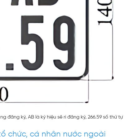
ng đăng ký, AB là ký hiệu sê ri đăng ký, 266.59 số thứ tự
 tổ chức, cá nhân nước ngoài