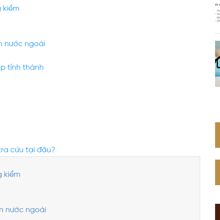
g kiểm
Web Toàn Diện
ân nước ngoài
VPS Việt Nam
Thiết Kế Hệ Thống Mạng Doanh
p tỉnh thành
Nghiệp Cho Quán Net
tra cứu tại đâu?
g kiểm
ân nước ngoài