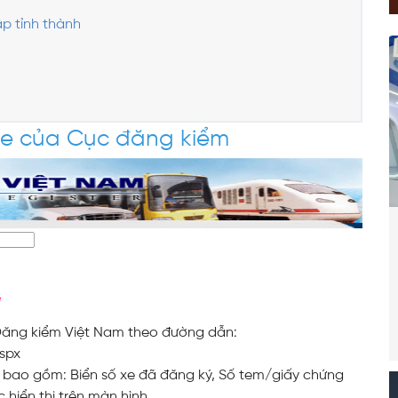
ập tỉnh thành
ite của Cục đăng kiểm
Đăng kiểm Việt Nam theo đường dẫn:
aspx
 bao gồm: Biển số xe đã đăng ký, Số tem/giấy chứng
c hiển thị trên màn hình