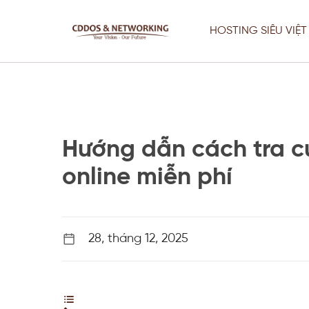
Chuyển
đến
HOSTING SIÊU VIỆT
nội
dung
Hướng dẫn cách tra cứ
online miễn phí
Thiết Kế Web
Fix Lỗi Server Chuyên Nghiệp –
28, tháng 12, 2025
Website Vẫn Chạy Khi Sửa
Thiết Kế Web
Tối Ưu Server, VPS & Giải Pháp