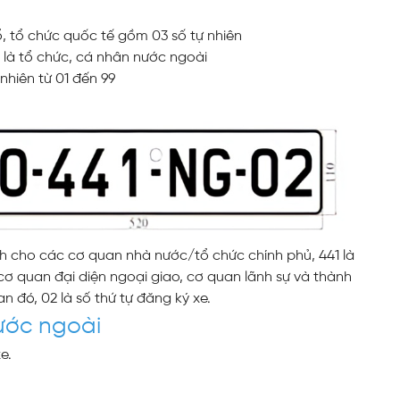
ổ, tổ chức quốc tế gồm 03 số tự nhiên
g là tổ chức, cá nhân nước ngoài
nhiên từ 01 đến 99
ành cho các cơ quan nhà nước/tổ chức chính phủ, 441 là
cơ quan đại diện ngoại giao, cơ quan lãnh sự và thành
 đó, 02 là số thứ tự đăng ký xe.
ước ngoài
e.