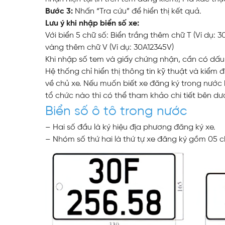
Bước 3:
Nhấn “Tra cứu” để hiển thị kết quả.
Lưu ý khi nhập biển số xe:
Với biển 5 chữ số: Biển trắng thêm chữ T (Ví dụ: 3
vàng thêm chữ V (Ví dụ: 30A12345V)
Khi nhập số tem và giấy chứng nhận, cần có dấu 
Hệ thống chỉ hiển thị thông tin kỹ thuật và kiểm
về chủ xe. Nếu muốn biết xe đăng ký trong nước
tổ chức nào thì có thể tham khảo chi tiết bên dướ
Biển số ô tô trong nước
– Hai số đầu là ký hiệu địa phương đăng ký xe.
– Nhóm số thứ hai là thứ tự xe đăng ký gồm 05 chữ