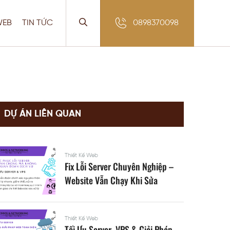
WEB
TIN TỨC
0898370098
DỰ ÁN LIÊN QUAN
Thiết Kế Web
Fix Lỗi Server Chuyên Nghiệp –
Website Vẫn Chạy Khi Sửa
Thiết Kế Web
Tối Ưu Server, VPS & Giải Pháp