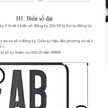
, F là sê ri biển số đăng ký, 256.58 là thứ tự đăng ký.
xe và sê ri đăng ký. Giữa ký hiệu địa phương và sê ri
-).
 số tự nhiên, từ 000.01 đến 999.99.