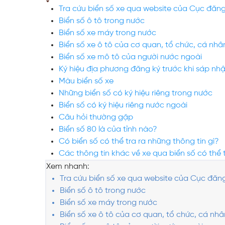
Tra cứu biển số xe qua website của Cục đăn
Web Toàn Diện
Biển số ô tô trong nước
Biển số xe máy trong nước
Biển số xe ô tô của cơ quan, tổ chức, cá nh
VPS Việt Nam
Biển số xe mô tô của người nước ngoài
Thiết Kế Hệ Thống Mạng Doanh
Ký hiệu địa phương đăng ký trước khi sáp nhậ
Nghiệp Cho Quán Net
Màu biển số xe
Những biển số có ký hiệu riêng trong nước
Biển số có ký hiệu riêng nước ngoài
Câu hỏi thường gặp
Biển số 80 là của tỉnh nào?
Có biển số có thể tra ra những thông tin gì?
Các thông tin khác về xe qua biển số có thể 
Xem nhanh:
Tra cứu biển số xe qua website của Cục đăn
Biển số ô tô trong nước
Biển số xe máy trong nước
Biển số xe ô tô của cơ quan, tổ chức, cá nh