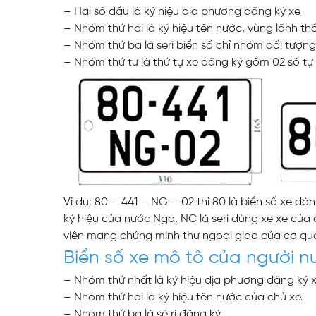
– Hai số đầu là ký hiệu địa phương đăng ký xe
– Nhóm thứ hai là ký hiệu tên nước, vùng lãnh th
– Nhóm thứ ba là seri biển số chỉ nhóm đối tượn
– Nhóm thứ tư là thứ tự xe đăng ký gồm 02 số tự 
Ví dụ: 80 – 441 – NG – 02 thì 80 là biển số xe d
ký hiệu của nước Nga, NC là seri dùng xe xe của 
viên mang chứng minh thư ngoại giao của cơ quan
Biển số xe mô tô của người n
– Nhóm thứ nhất là ký hiệu địa phương đăng ký x
– Nhóm thứ hai là ký hiệu tên nước của chủ xe.
– Nhóm thứ ba là sê ri đăng ký.