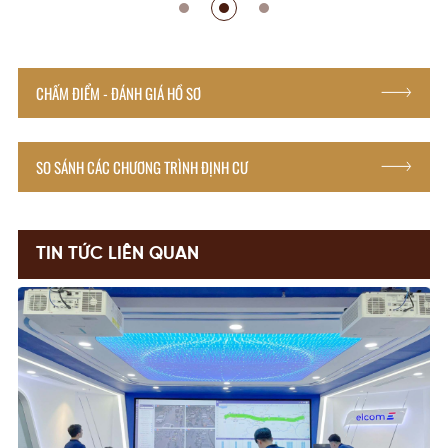
CHẤM ĐIỂM - ĐÁNH GIÁ HỒ SƠ
SO SÁNH CÁC CHƯƠNG TRÌNH ĐỊNH CƯ
TIN TỨC LIÊN QUAN