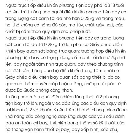
Người trực tiếp điều khiển phương tiện bay phải đủ 18 tuổi
trở lên, trừ trường hợp người điều khiển phương tiện bay có
trọng lượng cất cánh tối đa nhỏ hơn 0,25kg và trong máu,
hơi thở không có nồng độ cồn, ma túy, chất gây ngủ, các
chất bị cấm theo quy định của pháp luật.
Người trực tiếp điều khiển phương tiện bay có trọng lượng
cất cánh tối đa từ 0,25kg trở lên phải có Giấy phép điều
khiển bay quan sát bằng trực quan; trường hợp điều khiển
phương tiện bay có trọng lượng cất cánh tối đa từ 2kg trở
lên, bay ngoài tầm nhìn trực quan, bay theo chương trình
cài đặt sẵn thông qua bộ điều khiển trung tâm phải có
Giấy phép điều khiển bay quan sát bằng thiết bị do cơ
quan có thẩm quyền cấp hoặc bằng, chứng chỉ quốc tế
được Bộ Quốc phòng công nhận.
Trường hợp một người điều khiển đồng thời từ 2 phương
tiện bay trở lên, ngoài việc đáp ứng các điều kiện quy định
tại khoản 1, 2 và khoản 3 nêu trên thì phải chứng minh được
khả năng của công nghệ đáp ứng được các yêu cầu đảm
bảo an toàn khi bay, thể hiện trong thông số kỹ thuật của
hệ thống vận hành thiết bị bay; bay xếp hình, xếp chữ,