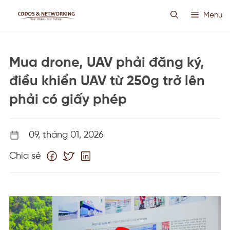
Chuyển
Menu
đến
nội
dung
HOSTING SIÊU VIỆT
Mua drone, UAV phải đăng ký,
CLOUD VPS
điều khiển UAV từ 250g trở lên
phải có giấy phép
ANTI DDOS
09, tháng 01, 2026
PROXY CUSTOM
Chia sẻ
THIẾT KẾ WEB
TIN TỨC