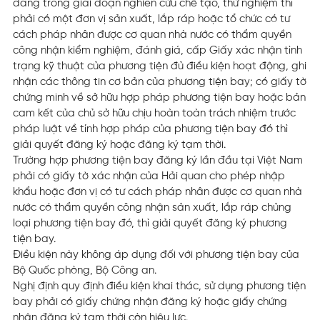
đang trong giai đoạn nghiên cứu chế tạo, thử nghiệm thì
phải có một đơn vị sản xuất, lắp ráp hoặc tổ chức có tư
cách pháp nhân được cơ quan nhà nước có thẩm quyền
công nhận kiểm nghiệm, đánh giá, cấp Giấy xác nhận tình
trạng kỹ thuật của phương tiện đủ điều kiện hoạt động, ghi
nhận các thông tin cơ bản của phương tiện bay; có giấy tờ
chứng minh về sở hữu hợp pháp phương tiện bay hoặc bản
cam kết của chủ sở hữu chịu hoàn toàn trách nhiệm trước
pháp luật về tính hợp pháp của phương tiện bay đó thì
giải quyết đăng ký hoặc đăng ký tạm thời.
Trường hợp phương tiện bay đăng ký lần đầu tại Việt Nam
phải có giấy tờ xác nhận của Hải quan cho phép nhập
khẩu hoặc đơn vị có tư cách pháp nhân được cơ quan nhà
nước có thẩm quyền công nhận sản xuất, lắp ráp chủng
loại phương tiện bay đó, thì giải quyết đăng ký phương
tiện bay.
Điều kiện này không áp dụng đối với phương tiện bay của
Bộ Quốc phòng, Bộ Công an.
Nghị định quy định điều kiện khai thác, sử dụng phương tiện
bay phải có giấy chứng nhận đăng ký hoặc giấy chứng
nhận đăng ký tạm thời còn hiệu lực.