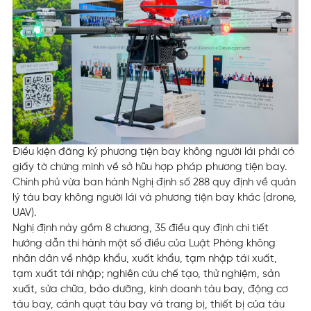
Điều kiện đăng ký phương tiện bay không người lái phải có
giấy tờ chứng minh về sở hữu hợp pháp phương tiện bay.
Chính phủ vừa ban hành Nghị định số 288 quy định về quản
lý tàu bay không người lái và phương tiện bay khác (drone,
UAV).
Nghị định này gồm 8 chương, 35 điều quy định chi tiết
hướng dẫn thi hành một số điều của Luật Phòng không
nhân dân về nhập khẩu, xuất khẩu, tạm nhập tái xuất,
tạm xuất tái nhập; nghiên cứu chế tạo, thử nghiệm, sản
xuất, sửa chữa, bảo dưỡng, kinh doanh tàu bay, động cơ
tàu bay, cánh quạt tàu bay và trang bị, thiết bị của tàu