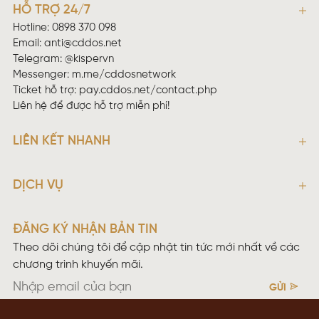
HỖ TRỢ 24/7
Hotline: 0898 370 098
Email:
anti@cddos.net
Telegram: @kispervn
Messenger:
m.me/cddosnetwork
Ticket hỗ trợ:
pay.cddos.net/contact.php
Liên hệ để được hỗ trợ miễn phí!
LIÊN KẾT NHANH
DỊCH VỤ
ĐĂNG KÝ NHẬN BẢN TIN
Theo dõi chúng tôi để cập nhật tin tức mới nhất về các
chương trình khuyến mãi.
GỬI