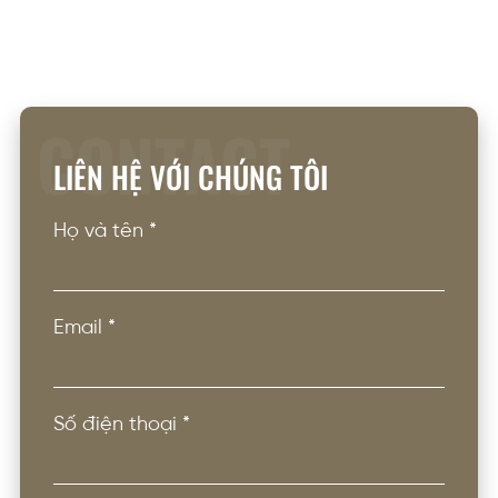
CONTACT
LIÊN HỆ VỚI CHÚNG TÔI
Họ và tên
*
Email
*
Số điện thoại
*