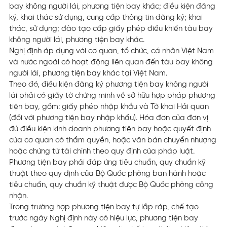
bay không người lái, phương tiện bay khác; điều kiện đăng
ký, khai thác sử dụng, cung cấp thông tin đăng ký; khai
thác, sử dụng; đào tạo cấp giấy phép điều khiển tàu bay
không người lái, phương tiện bay khác.
Nghị định áp dụng với cơ quan, tổ chức, cá nhân Việt Nam
và nước ngoài có hoạt động liên quan đến tàu bay không
người lái, phương tiện bay khác tại Việt Nam.
Theo đó, điều kiện đăng ký phương tiện bay không người
lái phải có giấy tờ chứng minh về sở hữu hợp pháp phương
tiện bay, gồm: giấy phép nhập khẩu và Tờ khai Hải quan
(đối với phương tiện bay nhập khẩu). Hóa đơn của đơn vị
đủ điều kiện kinh doanh phương tiện bay hoặc quyết định
của cơ quan có thẩm quyền, hoặc văn bản chuyển nhượng
hoặc chứng từ tài chính theo quy định của pháp luật.
Phương tiện bay phải đáp ứng tiêu chuẩn, quy chuẩn kỹ
thuật theo quy định của Bộ Quốc phòng ban hành hoặc
tiêu chuẩn, quy chuẩn kỹ thuật được Bộ Quốc phòng công
nhận.
Trong trường hợp phương tiện bay tự lắp ráp, chế tạo
trước ngày Nghị định này có hiệu lực, phương tiện bay