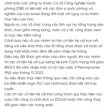
cảnh báo các công ty thuộc Cơ sở Công nghiệp Quốc
phòng (DIB) có liên kết với các đơn vị quốc phòng và
nghiên cứu của Israel đang đối mặt với nguy cơ bị nhắm
mục tiêu cao hơn.
Ngoài ra, các tổ chức trong các lĩnh vực hạ tầng trọng yếu
khác, bao gồm năng lượng, nước và y tế, cũng được xem
là mục tiêu tiềm năng.
Cảnh báo nêu rõ các nhóm tin tặc có liên hệ với Iran nổi
tiếng với việc khai thác các lỗ hổng chưa được vá hoặc sử
dụng mật khẩu mặc định để xâm nhập hệ thống.
Điều này đã được ghi nhận vào năm ngoái, khi các nhóm
tin tặc có liên hệ với Lực lượng Vệ binh Cách mạng Hồi giáo
(IRGC) đã xâm nhập một cơ sở cấp nước ở Pennsylvania
(Mỹ) vào tháng 11/2023.
Vụ việc được thực hiện thông qua việc tấn công vào các
bộ điều khiển logic PLC của Unitronics được kết nối trực
tuyến.
Các tin tặc có liên hệ với Iran cũng tham gia thực hiện các
cuộc tấn công từ chối dịch vụ (DDoS) hoặc tấn công thay
đổi giao diện các trang web.