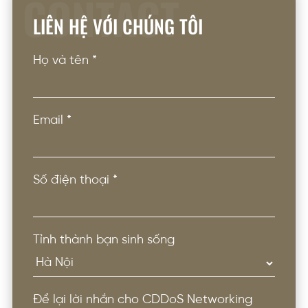
CONTACT
LIÊN HỆ VỚI CHÚNG TÔI
Họ và tên
*
Email
*
Số điện thoại
*
Tỉnh thành bạn sinh sống
Để lại lời nhắn cho CDDoS Networking