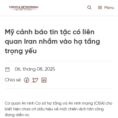
Chuyển
Menu
đến
nội
dung
HOSTING SIÊU VIỆT
Mỹ cảnh báo tin tặc có liên
CLOUD VPS
quan Iran nhắm vào hạ tầng
trọng yếu
ANTI DDOS
06, tháng 08, 2025
PROXY CUSTOM
Chia sẻ
THIẾT KẾ WEB
TIN TỨC
Cơ quan An ninh Cơ sở hạ tầng và An ninh mạng (CISA) cho
biết hiện chưa có dấu hiệu về một chiến dịch tấn công
đang diễn ra.