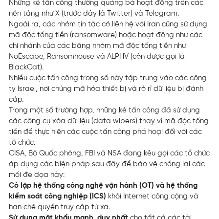
Những kẻ tấn công thường quảng bá hoạt động trên các
nền tảng như X (trước đây là Twitter) và Telegram.
Ngoài ra, các nhóm tin tặc có liên hệ với Iran cũng sử dụng
mã độc tống tiền (ransomware) hoặc hoạt động như các
chi nhánh của các băng nhóm mã độc tống tiền như
NoEscape, Ransomhouse và ALPHV (còn được gọi là
BlackCat).
Nhiều cuộc tấn công trong số này tập trung vào các công
ty Israel, nơi chúng mã hóa thiết bị và rò rỉ dữ liệu bị đánh
cắp.
Trong một số trường hợp, những kẻ tấn công đã sử dụng
các công cụ xóa dữ liệu (data wipers) thay vì mã độc tống
tiền để thực hiện các cuộc tấn công phá hoại đối với các
tổ chức.
CISA, Bộ Quốc phòng, FBI và NSA đang kêu gọi các tổ chức
áp dụng các biện pháp sau đây để bảo vệ chống lại các
mối đe dọa này:
Cô lập hệ thống công nghệ vận hành (OT) và hệ thống
kiểm soát công nghiệp (ICS)
khỏi Internet công cộng và
hạn chế quyền truy cập từ xa.
Sử dụng mật khẩu mạnh, duy nhất
cho tất cả các tài