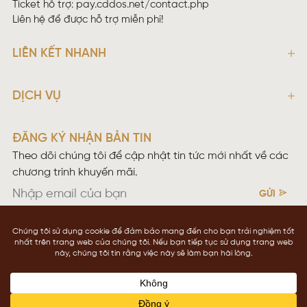
Ticket hỗ trợ:
pay.cddos.net/contact.php
Liên hệ để được hỗ trợ miễn phí!
LIÊN KẾT NHANH
DỊCH VỤ
ĐĂNG KÝ NHẬN BẢN TIN
Theo dõi chúng tôi để cập nhật tin tức mới nhất về các
chương trình khuyến mãi.
GỬI
Điều khoản sử dụng
Chính sách bảo mật
Copyright © 2026 CDDOS NETWOKING
cddos.net
Contact us