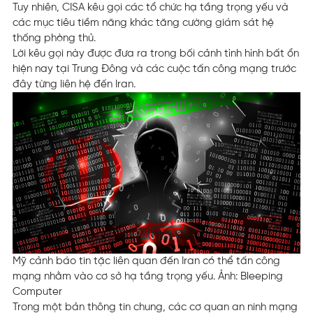
Tuy nhiên, CISA kêu gọi các tổ chức hạ tầng trọng yếu và
các mục tiêu tiềm năng khác tăng cường giám sát hệ
thống phòng thủ.
Lời kêu gọi này được đưa ra trong bối cảnh tình hình bất ổn
hiện nay tại Trung Đông và các cuộc tấn công mạng trước
đây từng liên hệ đến Iran.
Mỹ cảnh báo tin tặc liên quan đến Iran có thể tấn công
mạng nhằm vào cơ sở hạ tầng trọng yếu. Ảnh: Bleeping
Computer
Trong một bản thông tin chung, các cơ quan an ninh mạng