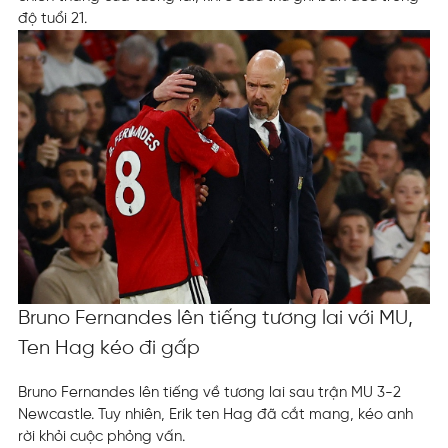
độ tuổi 21.
Bruno Fernandes lên tiếng tương lai với MU,
Ten Hag kéo đi gấp
Bruno Fernandes lên tiếng về tương lai sau trận MU 3-2
Newcastle. Tuy nhiên, Erik ten Hag đã cắt mang, kéo anh
rời khỏi cuộc phỏng vấn.