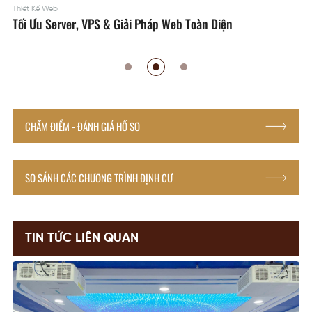
Thiết Kế Web
Tối Ưu Server, VPS & Giải Pháp Web Toàn Diện
CHẤM ĐIỂM - ĐÁNH GIÁ HỒ SƠ
SO SÁNH CÁC CHƯƠNG TRÌNH ĐỊNH CƯ
TIN TỨC LIÊN QUAN