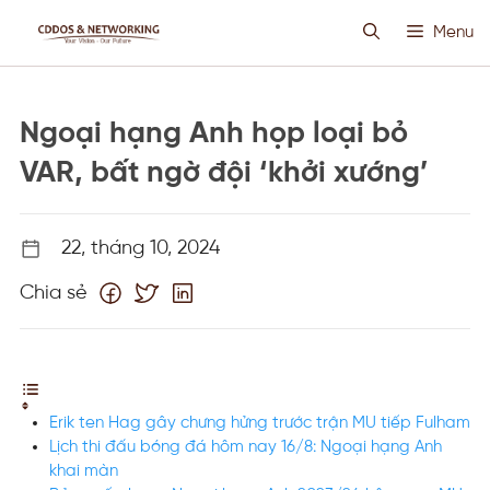
Chuyển
Menu
đến
nội
dung
HOSTING SIÊU VIỆT
Ngoại hạng Anh họp loại bỏ
CLOUD VPS
VAR, bất ngờ đội ‘khởi xướng’
ANTI DDOS
22, tháng 10, 2024
Chia sẻ
PROXY CUSTOM
THIẾT KẾ WEB
Erik ten Hag gây chưng hửng trước trận MU tiếp Fulham
TIN TỨC
Lịch thi đấu bóng đá hôm nay 16/8: Ngoại hạng Anh
khai màn