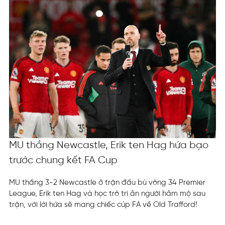
MU thắng Newcastle, Erik ten Hag hứa bạo
trước chung kết FA Cup
MU thắng 3-2 Newcastle ở trận đấu bù vòng 34 Premier
League, Erik ten Hag và học trò tri ân người hâm mộ sau
trận, với lời hứa sẽ mang chiếc cúp FA về Old Trafford!