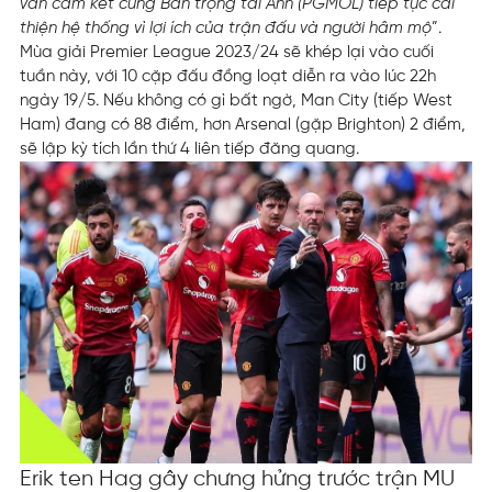
vẫn cam kết cùng Ban trọng tài Anh (PGMOL) tiếp tục cải
thiện hệ thống vì lợi ích của trận đấu và người hâm mộ
”.
Mùa giải Premier League 2023/24 sẽ khép lại vào cuối
tuần này, với 10 cặp đấu đồng loạt diễn ra vào lúc 22h
ngày 19/5. Nếu không có gì bất ngờ, Man City (tiếp West
Ham) đang có 88 điểm, hơn Arsenal (gặp Brighton) 2 điểm,
sẽ lập kỳ tích lần thứ 4 liên tiếp đăng quang.
Erik ten Hag gây chưng hửng trước trận MU