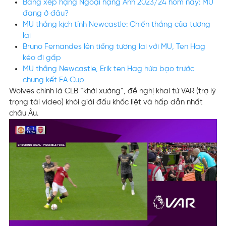
Bảng xếp hạng Ngoại hạng Anh 2023/24 hôm nay: MU
đang ở đâu?
MU thắng kịch tính Newcastle: Chiến thắng của tương
lai
Bruno Fernandes lên tiếng tương lai với MU, Ten Hag
kéo đi gấp
MU thắng Newcastle, Erik ten Hag hứa bạo trước
chung kết FA Cup
Wolves chính là CLB “khởi xướng”, đề nghị khai tử VAR (trợ lý
trọng tài video) khỏi giải đấu khốc liệt và hấp dẫn nhất
châu Âu.