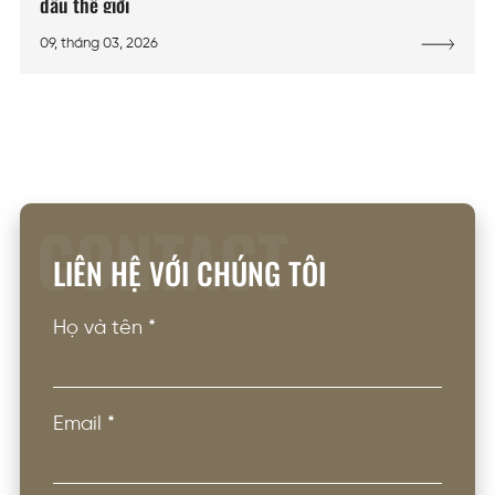
đầu thế giới
09, tháng 03, 2026
CONTACT
LIÊN HỆ VỚI CHÚNG TÔI
Họ và tên
*
Email
*