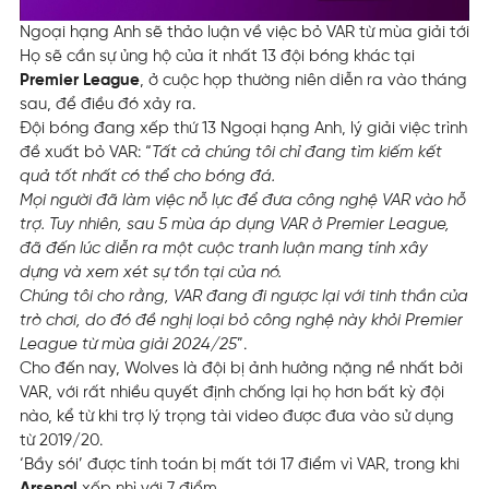
Ngoại hạng Anh sẽ thảo luận về việc bỏ VAR từ mùa giải tới
Họ sẽ cần sự ủng hộ của ít nhất 13 đội bóng khác tại
Premier League
, ở cuộc họp thường niên diễn ra vào tháng
sau, để điều đó xảy ra.
Đội bóng đang xếp thứ 13 Ngoại hạng Anh, lý giải việc trình
đề xuất bỏ VAR: “
Tất cả chúng tôi chỉ đang tìm kiếm kết
quả tốt nhất có thể cho bóng đá.
Mọi người đã làm việc nỗ lực để đưa công nghệ VAR vào hỗ
trợ. Tuy nhiên, sau 5 mùa áp dụng VAR ở Premier League,
đã đến lúc diễn ra một cuộc tranh luận mang tính xây
dựng và xem xét sự tồn tại của nó.
Chúng tôi cho rằng, VAR đang đi ngược lại với tinh thần của
trò chơi, do đó đề nghị loại bỏ công nghệ này khỏi Premier
League từ mùa giải 2024/25
”.
Cho đến nay, Wolves là đội bị ảnh hưởng nặng nề nhất bởi
VAR, với rất nhiều quyết định chống lại họ hơn bất kỳ đội
nào, kể từ khi trợ lý trọng tài video được đưa vào sử dụng
từ 2019/20.
‘Bầy sói’ được tính toán bị mất tới 17 điểm vì VAR, trong khi