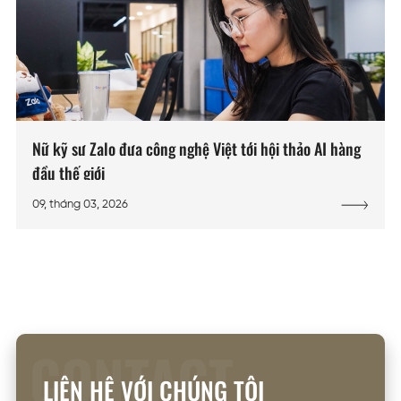
Nữ kỹ sư Zalo đưa công nghệ Việt tới hội thảo AI hàng
đầu thế giới
09, tháng 03, 2026
CONTACT
LIÊN HỆ VỚI CHÚNG TÔI