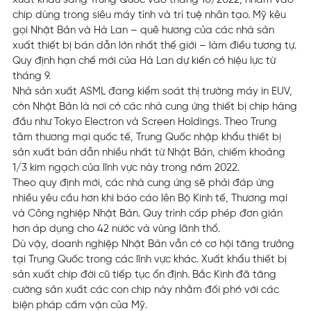
xuất khẩu sang Trung Quốc vào tháng 10/2022, nhằm vào
chip dùng trong siêu máy tính và trí tuệ nhân tạo. Mỹ kêu
gọi Nhật Bản và Hà Lan – quê hương của các nhà sản
xuất thiết bị bán dẫn lớn nhất thế giới – làm điều tương tự.
Quy định hạn chế mới của Hà Lan dự kiến có hiệu lực từ
tháng 9.
Nhà sản xuất ASML đang kiểm soát thị trường máy in EUV,
còn Nhật Bản là nơi có các nhà cung ứng thiết bị chip hàng
đầu như Tokyo Electron và Screen Holdings. Theo Trung
tâm thương mại quốc tế, Trung Quốc nhập khẩu thiết bị
sản xuất bán dẫn nhiều nhất từ Nhật Bản, chiếm khoảng
1/3 kim ngạch của lĩnh vực này trong năm 2022.
Theo quy định mới, các nhà cung ứng sẽ phải đáp ứng
nhiều yêu cầu hơn khi báo cáo lên Bộ Kinh tế, Thương mại
và Công nghiệp Nhật Bản. Quy trình cấp phép đơn giản
hơn áp dụng cho 42 nước và vùng lãnh thổ.
Dù vậy, doanh nghiệp Nhật Bản vẫn có cơ hội tăng trưởng
tại Trung Quốc trong các lĩnh vực khác. Xuất khẩu thiết bị
sản xuất chip đời cũ tiếp tục ổn định. Bắc Kinh đã tăng
cường sản xuất các con chip này nhằm đối phó với các
biện pháp cấm vận của Mỹ.