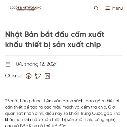
Chuyển
Menu
đến
nội
dung
HOSTING SIÊU VIỆT
Nhật Bản bắt đầu cấm xuất
CLOUD VPS
khẩu thiết bị sản xuất chip
ANTI DDOS
04, tháng 12, 2024
Chia sẻ
PROXY CUSTOM
THIẾT KẾ WEB
23 mặt hàng được thêm vào danh sách, bao gồm thiết bị
cần thiết để tạo ra các mẫu mạch và kiểm tra chip. Giới
TIN TỨC
quan sát nhận định, điều này sẽ khiến Trung Quốc gặp khó
khăn hơn khi nhập khẩu thiết bị sản xuất chip công nghệ
cao và Bắc Kinh có thể trả đũa.