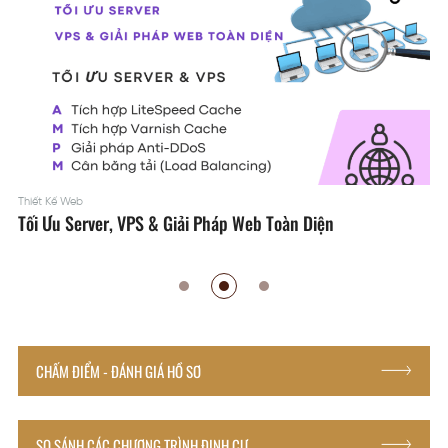
Thiết Kế Web
Tối Ưu Server, VPS & Giải Pháp Web Toàn Diện
CHẤM ĐIỂM - ĐÁNH GIÁ HỒ SƠ
SO SÁNH CÁC CHƯƠNG TRÌNH ĐỊNH CƯ