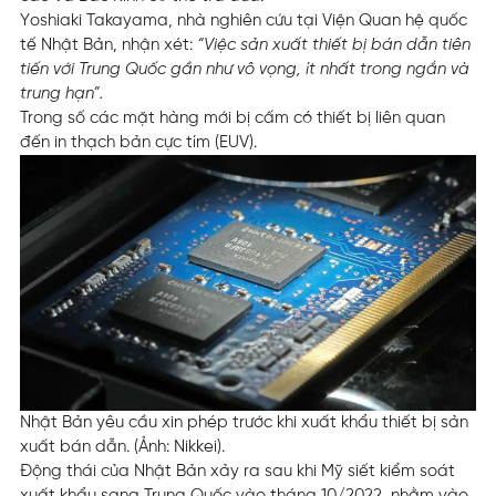
Yoshiaki Takayama, nhà nghiên cứu tại Viện Quan hệ quốc
tế Nhật Bản, nhận xét:
“Việc sản xuất thiết bị bán dẫn tiên
tiến với Trung Quốc gần như vô vọng, ít nhất trong ngắn và
trung hạn”.
Trong số các mặt hàng mới bị cấm có thiết bị liên quan
đến in thạch bản cực tím (EUV).
Nhật Bản yêu cầu xin phép trước khi xuất khẩu thiết bị sản
xuất bán dẫn. (Ảnh: Nikkei).
Động thái của Nhật Bản xảy ra sau khi Mỹ siết kiểm soát