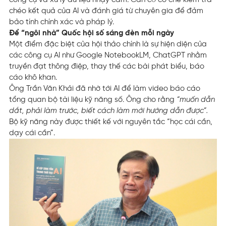
chéo kết quả của AI và đánh giá từ chuyên gia để đảm
bảo tính chính xác và pháp lý.
Để “ngôi nhà” Quốc hội số sáng đèn mỗi ngày
Một điểm đặc biệt của hội thảo chính là sự hiện diện của
các công cụ AI như Google NotebookLM, ChatGPT nhằm
truyền đạt thông điệp, thay thế các bài phát biểu, báo
cáo khô khan.
Ông Trần Văn Khải đã nhờ tới AI để làm video báo cáo
tổng quan bộ tài liệu kỹ năng số. Ông cho rằng
“muốn dẫn
dắt, phải làm trước, biết cách làm mới hướng dẫn được”.
Bộ kỹ năng này được thiết kế với nguyên tắc “học cái cần,
dạy cái cần”.