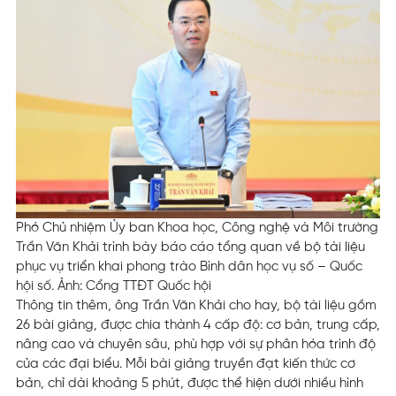
Phó Chủ nhiệm Ủy ban Khoa học, Công nghệ và Môi trường
Trần Văn Khải trình bày báo cáo tổng quan về bộ tài liệu
phục vụ triển khai phong trào Bình dân học vụ số – Quốc
hội số. Ảnh: Cổng TTĐT Quốc hội
Thông tin thêm, ông Trần Văn Khải cho hay, bộ tài liệu gồm
26 bài giảng, được chia thành 4 cấp độ: cơ bản, trung cấp,
nâng cao và chuyên sâu, phù hợp với sự phân hóa trình độ
của các đại biểu. Mỗi bài giảng truyền đạt kiến thức cơ
bản, chỉ dài khoảng 5 phút, được thể hiện dưới nhiều hình