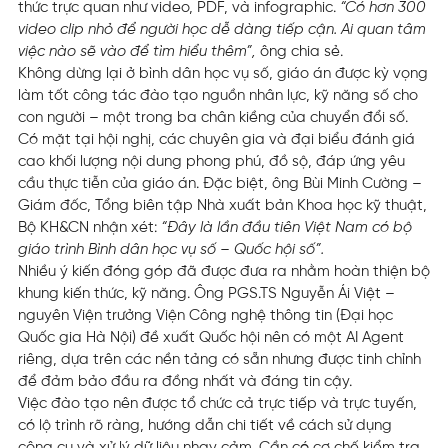
thức trực quan như video, PDF, và infographic.
“Có hơn 300
video clip nhỏ để người học dễ dàng tiếp cận. Ai quan tâm
việc nào sẽ vào để tìm hiểu thêm”,
ông chia sẻ.
Không dừng lại ở bình dân học vụ số, giáo án được kỳ vọng
làm tốt công tác đào tạo nguồn nhân lực, kỹ năng số cho
con người – một trong ba chân kiềng của chuyển đổi số.
Có mặt tại hội nghị, các chuyên gia và đại biểu đánh giá
cao khối lượng nội dung phong phú, đồ sộ, đáp ứng yêu
cầu thực tiễn của giáo án. Đặc biệt, ông Bùi Minh Cường –
Giám đốc, Tổng biên tập Nhà xuất bản Khoa học kỹ thuật,
Bộ KH&CN nhận xét:
“Đây là lần đầu tiên Việt Nam có bộ
giáo trình Bình dân học vụ số – Quốc hội số”.
Nhiều ý kiến đóng góp đã được đưa ra nhằm hoàn thiện bộ
khung kiến thức, kỹ năng. Ông PGS.TS Nguyễn Ái Việt –
nguyên Viện trưởng Viện Công nghệ thông tin (Đại học
Quốc gia Hà Nội) đề xuất Quốc hội nên có một AI Agent
riêng, dựa trên các nền tảng có sẵn nhưng được tinh chỉnh
để đảm bảo đầu ra đồng nhất và đáng tin cậy.
Việc đào tạo nên được tổ chức cả trực tiếp và trực tuyến,
có lộ trình rõ ràng, hướng dẫn chi tiết về cách sử dụng
công cụ và xử lý dữ liệu nhạy cảm. Cần có cơ chế kiểm tra