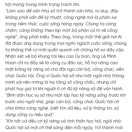
hội mang trong mình trọng trách lớn.
“Làm sao để văn hóa số trở thành văn hóa, tư duy, đây
không phải vấn đề kỹ thuật, công nghệ mà là phản xạ
trong tiềm thức, cuộc sống hàng ngày. Chúng ta càng
chậm, càng không theo kịp một bộ phận cử tri về công
nghệ”,
ông phát biểu. Theo ông, trong một thế giới nơi AI
đã được ứng dụng trong mọi ngóc ngách cuộc sống, chúng
ta không thể cứ mãi quẩn quanh với chồng hồ sơ dầy cộp.
Nhận xét về bộ khung tài liệu của Ủy ban, ông Lê Minh
Hoan chỉ ra đây sẽ là công cụ đắc lực, hỗ trợ nâng cao
mặt bằng kỹ năng số cho đội ngũ cán bộ, công chức, viên
chức Quốc hội. Ông ví Quốc hội số như một ngôi nhà thông
minh với nền móng là hạ tầng số vững chắc, nhưng chỉ
phát huy giá trị khi người ở có đủ kỹ năng số để vận hành.
“Bình dân học vụ số như một lớp học kỹ năng sống trước khi
bước vào ngôi nhà, giúp cán bộ, công chức Quốc hội có
chìa khóa công nghệ, biết tìm dữ liệu, xử lý thông tin, sử
dụng công cụ hiệu quả”.
“Khi tất cả đều có kỹ năng và tinh thần học hỏi, ngôi nhà
Quốc hội số mới có thể sáng đèn mỗi ngày, trở thành mái