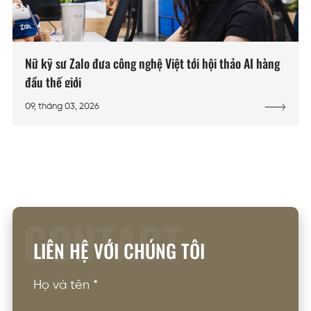
Nữ kỹ sư Zalo đưa công nghệ Việt tới hội thảo AI hàng
đầu thế giới
09, tháng 03, 2026
CONTACT
LIÊN HỆ VỚI CHÚNG TÔI
Họ và tên
*