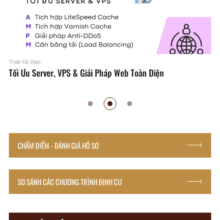
VPS Việt Nam
er, VPS & Giải Pháp Web Toàn Diện
Thiết Kế Hệ
CHẤM ĐIỂM - ĐÁNH GIÁ HỒ SƠ
SO SÁNH CÁC CHƯƠNG TRÌNH ĐỊNH CƯ