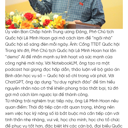
Ủy viên Ban Chấp hành Trung ương Đảng, Phó Chủ tịch
Quốc hội Lê Minh Hoan gợi mở cách làm để “ngôi nhà”
Quốc hội số sáng đèn mỗi ngày. Ảnh: Cổng TTĐT Quốc hội
Trong khi đó, Phó Chủ tịch Quốc hội Lê Minh Hoan hai lần
“demo” AI để nhấn mạnh sự linh hoạt và sức mạnh của
công nghệ mới này. Với NotebookLM, ông tạo ra một
podcast hai giọng đọc hấp dẫn, thảo luận về bộ giáo án
Bình dân học vụ số – Quốc hội số chỉ trong vài phút. Với
ChatGPT, ông áp dụng “tư duy nghịch đảo” để tìm hiểu
nguyên nhân nào có thể khiến phong trào thất bại, từ đó
gợi mở cách làm ngược lại để thành công.
Từ những trải nghiệm trực tiếp này, ông Lê Minh Hoan nêu
quan điểm: Thái độ tiếp cận rất quan trọng, không nên
xem việc học kỹ năng số là bắt buộc mà cần tiếp cận với
tinh thần nhẹ nhàng, vui vẻ, học cho mình, học cho tổ chức
để phục vụ tốt hơn, đặc biệt khi các cán bộ, đại biểu Quốc