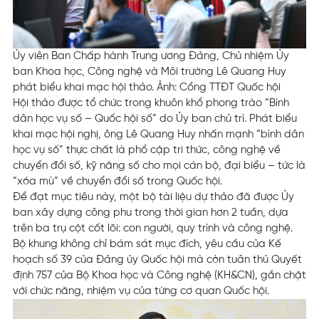
Ủy viên Ban Chấp hành Trung ương Đảng, Chủ nhiệm Ủy
ban Khoa học, Công nghệ và Môi trường Lê Quang Huy
phát biểu khai mạc hội thảo. Ảnh: Cổng TTĐT Quốc hội
Hội thảo được tổ chức trong khuôn khổ phong trào “Bình
dân học vụ số – Quốc hội số” do Ủy ban chủ trì. Phát biểu
khai mạc hội nghị, ông Lê Quang Huy nhấn mạnh “bình dân
học vụ số” thực chất là phổ cập tri thức, công nghệ về
chuyển đổi số, kỹ năng số cho mọi cán bộ, đại biểu – tức là
“xóa mù” về chuyển đổi số trong Quốc hội.
Để đạt mục tiêu này, một bộ tài liệu dự thảo đã được Ủy
ban xây dựng công phu trong thời gian hơn 2 tuần, dựa
trên ba trụ cột cốt lõi: con người, quy trình và công nghệ.
Bộ khung không chỉ bám sát mục đích, yêu cầu của Kế
hoạch số 39 của Đảng ủy Quốc hội mà còn tuân thủ Quyết
định 757 của Bộ Khoa học và Công nghệ (KH&CN), gắn chặt
với chức năng, nhiệm vụ của từng cơ quan Quốc hội.