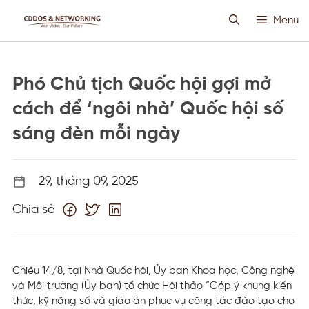
Chuyển
Menu
đến
nội
dung
HOSTING SIÊU VIỆT
Phó Chủ tịch Quốc hội gợi mở
CLOUD VPS
cách để ‘ngôi nhà’ Quốc hội số
sáng đèn mỗi ngày
ANTI DDOS
29, tháng 09, 2025
PROXY CUSTOM
Chia sẻ
THIẾT KẾ WEB
TIN TỨC
Chiều 14/8, tại Nhà Quốc hội, Ủy ban Khoa học, Công nghệ
và Môi trường (Ủy ban) tổ chức Hội thảo “Góp ý khung kiến
thức, kỹ năng số và giáo án phục vụ công tác đào tạo cho