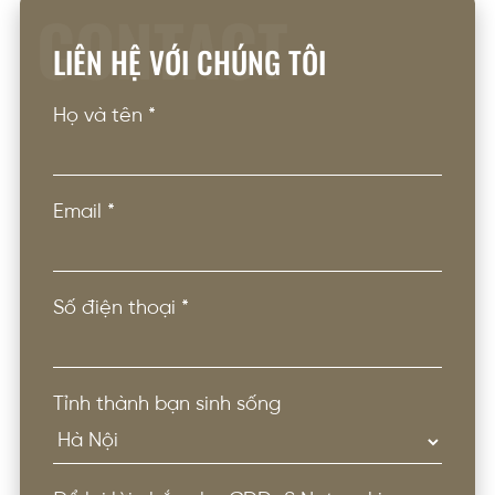
CONTACT
LIÊN HỆ VỚI CHÚNG TÔI
Họ và tên
*
Email
*
Số điện thoại
*
Tỉnh thành bạn sinh sống