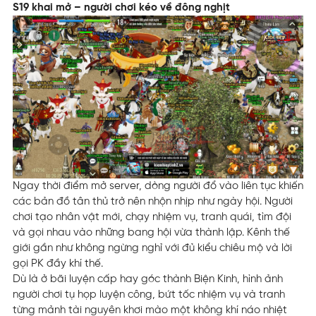
S19 khai mở – người chơi kéo về đông nghịt
Ngay thời điểm mở server, dòng người đổ vào liên tục khiến
các bản đồ tân thủ trở nên nhộn nhịp như ngày hội. Người
chơi tạo nhân vật mới, chạy nhiệm vụ, tranh quái, tìm đội
và gọi nhau vào những bang hội vừa thành lập. Kênh thế
giới gần như không ngừng nghỉ với đủ kiểu chiêu mộ và lời
gọi PK đầy khí thế.
Dù là ở bãi luyện cấp hay góc thành Biện Kinh, hình ảnh
người chơi tụ họp luyện công, bứt tốc nhiệm vụ và tranh
từng mảnh tài nguyên khơi mào một không khí náo nhiệt