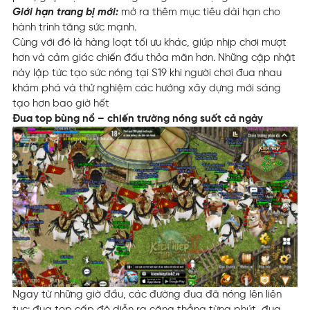
Giới hạn trang bị mới:
mở ra thêm mục tiêu dài hạn cho
hành trình tăng sức mạnh.
Cùng với đó là hàng loạt tối ưu khác, giúp nhịp chơi mượt
hơn và cảm giác chiến đấu thỏa mãn hơn. Những cập nhật
này lập tức tạo sức nóng tại S19 khi người chơi đua nhau
khám phá và thử nghiệm các hướng xây dựng mới sáng
tạo hơn bao giờ hết
Đua top bùng nổ – chiến trường nóng suốt cả ngày
Ngay từ những giờ đầu, các đường đua đã nóng lên liên
tục: đua top cấp độ diễn ra căng thẳng từng phút, đua