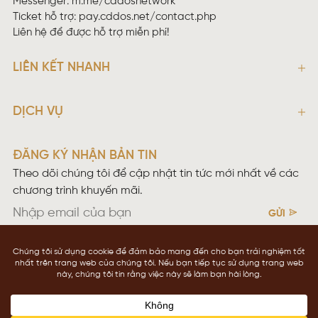
Messenger:
m.me/cddosnetwork
Ticket hỗ trợ:
pay.cddos.net/contact.php
Liên hệ để được hỗ trợ miễn phí!
LIÊN KẾT NHANH
DỊCH VỤ
ĐĂNG KÝ NHẬN BẢN TIN
Theo dõi chúng tôi để cập nhật tin tức mới nhất về các
chương trình khuyến mãi.
GỬI
Điều khoản sử dụng
Chính sách bảo mật
Copyright © 2026 CDDOS NETWOKING
cddos.net
Contact us