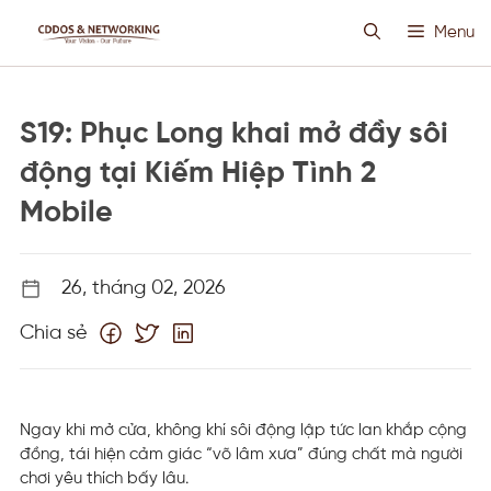
Chuyển
Menu
đến
nội
dung
HOSTING SIÊU VIỆT
S19: Phục Long khai mở đầy sôi
CLOUD VPS
động tại Kiếm Hiệp Tình 2
Mobile
ANTI DDOS
26, tháng 02, 2026
PROXY CUSTOM
Chia sẻ
THIẾT KẾ WEB
TIN TỨC
Ngay khi mở cửa, không khí sôi động lập tức lan khắp cộng
đồng, tái hiện cảm giác “võ lâm xưa” đúng chất mà người
chơi yêu thích bấy lâu.