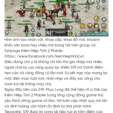
Hình ảnh tạo nhân vật, khoe cấp, khoe đồ mới, khoảnh
khắc săn boss hay chiêu mộ bang hội trên group và
fanpage Kiếm Hiệp Tình 2 Mobile:
https://www.facebook.com/kiemhieptinh2.vn
Điều đáng chú ý là không chỉ tân thủ gia nhập mà nhiều
người chơi kỳ cựu cũng quay lại, khiến S19 trở thành điểm
hẹn của cả cộng đồng cũ lẫn mới. Sự kết hợp này mang lại
một diện mạo tươi mới, nhộn nhịp và đầy sức sống cho
toàn bộ hệ thống máy chủ.
Ngày đầu tiên của S19: Phục Long đã thể hiện rõ vị thế của
Kiếm Hiệp Tình 2 Mobile trong lòng cộng đồng game thủ
yêu thích dòng game võ lâm. Với bản cập nhật quy mô lớn
và định hướng vận hành ổn định từ nhà phát hành
Tepaylink, S19 được kỳ vọng sẽ tiếp tục là tâm điểm của