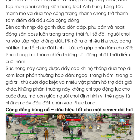
top môn phái chứng kiến hàng loạt Anh hùng tăng tốc
mạnh mẽ và đua top công trạng nhanh chóng trở thành
tâm điểm đối đầu của cộng đồng.
Bên cạnh nhịp độ ganh đua dồn dập, phụ bản và hoạt
động săn boss luôn trong trạng thái full tổ đội, người chơi
ra vào tấp nập không dứt. PK nổ ra ở nhiều khu vực, bang
hội liên tục tổ chức đội hình – tất cả góp phần làm cho S19:
Phục Long trở thành chiến trường sôi động nhất thời điểm
cuối năm.
Sức nóng này càng được đẩy cao khi hệ thống đua top đi
kèm loạt phần thưởng hấp dẫn: ngoại trang hiếm, trang bị
giá trị, thú cưỡi đặc biệt và nhiều vật phẩm hỗ trợ đắt giá
khác. Những phần thưởng này không chỉ tạo động lực cho
cuộc đua, mà còn giúp người chơi định hình vị thế ngay từ
những ngày đầu đặt chân vào Phục Long.
Cộng đồng bùng nổ – dấu hiệu tốt cho một server dài hơi