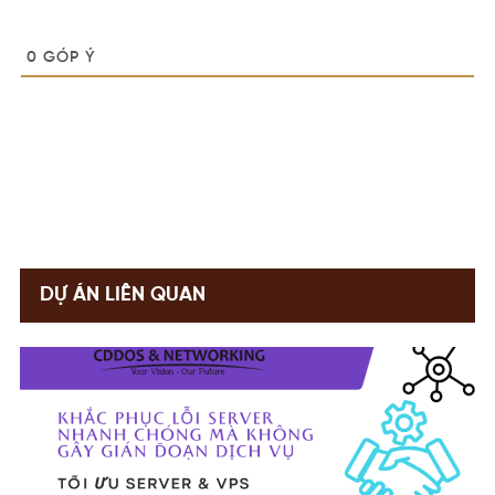
0
GÓP Ý
DỰ ÁN LIÊN QUAN