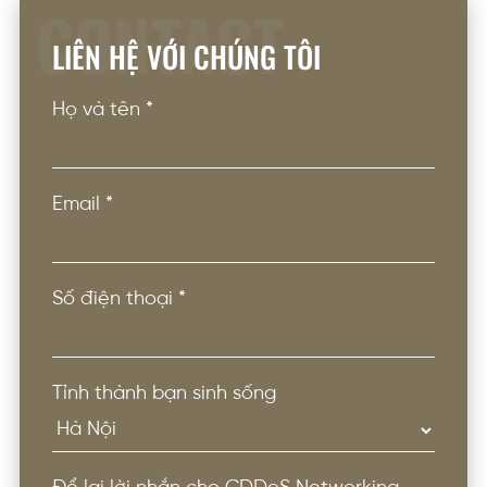
CONTACT
LIÊN HỆ VỚI CHÚNG TÔI
Họ và tên
*
Email
*
Số điện thoại
*
Tỉnh thành bạn sinh sống