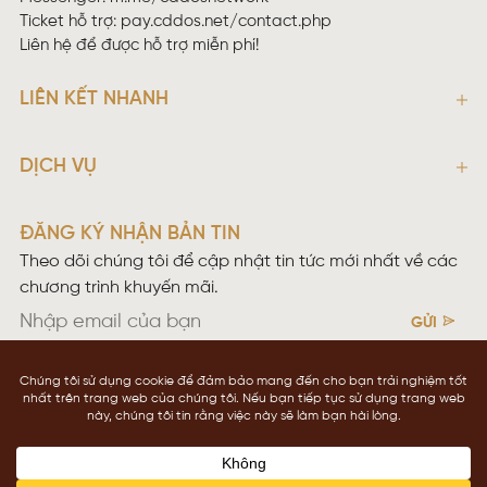
Ticket hỗ trợ:
pay.cddos.net/contact.php
Liên hệ để được hỗ trợ miễn phí!
LIÊN KẾT NHANH
DỊCH VỤ
ĐĂNG KÝ NHẬN BẢN TIN
Theo dõi chúng tôi để cập nhật tin tức mới nhất về các
chương trình khuyến mãi.
GỬI
Điều khoản sử dụng
Chính sách bảo mật
Copyright © 2026 CDDOS NETWOKING
cddos.net
Contact us