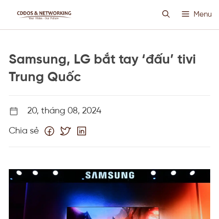
Chuyển
Menu
đến
nội
dung
HOSTING SIÊU VIỆT
Samsung, LG bắt tay ‘đấu’ tivi
CLOUD VPS
Trung Quốc
ANTI DDOS
20, tháng 08, 2024
Chia sẻ
PROXY CUSTOM
THIẾT KẾ WEB
TIN TỨC