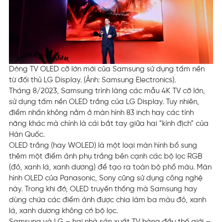
Dòng TV OLED cỡ lớn mới của Samsung sử dụng tấm nền
từ đối thủ LG Display. (Ảnh: Samsung Electronics).
Tháng 8/2023, Samsung trình làng các mẫu 4K TV cỡ lớn,
sử dụng tấm nền OLED trắng của LG Display. Tuy nhiên,
điểm nhấn không nằm ở màn hình 83 inch hay các tính
năng khác mà chính là cái bắt tay giữa hai “kình địch” của
Hàn Quốc.
OLED trắng (hay WOLED) là một loại màn hình bổ sung
thêm một điểm ảnh phụ trắng bên cạnh các bộ lọc RGB
(đỏ, xanh lá, xanh dương) để tạo ra toàn bộ phổ màu. Màn
hình OLED của Panasonic, Sony cũng sử dụng công nghệ
này. Trong khi đó, OLED truyền thống mà Samsung hay
dùng chứa các điểm ảnh được chia làm ba màu đỏ, xanh
lá, xanh dương không có bộ lọc.