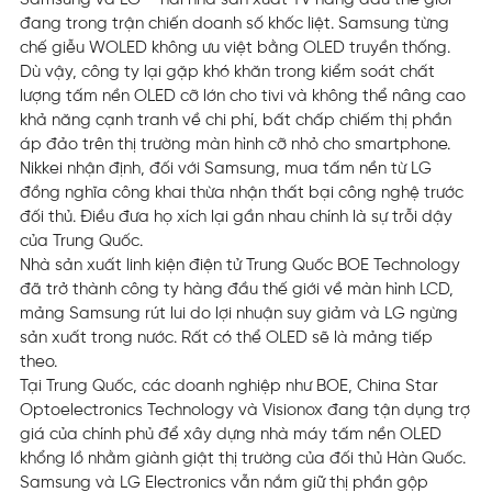
Samsung và LG – hai nhà sản xuất TV hàng đầu thế giới –
đang trong trận chiến doanh số khốc liệt. Samsung từng
chế giễu WOLED không ưu việt bằng OLED truyền thống.
Dù vậy, công ty lại gặp khó khăn trong kiểm soát chất
lượng tấm nền OLED cỡ lớn cho tivi và không thể nâng cao
khả năng cạnh tranh về chi phí, bất chấp chiếm thị phần
áp đảo trên thị trường màn hình cỡ nhỏ cho smartphone.
Nikkei nhận định, đối với Samsung, mua tấm nền từ LG
đồng nghĩa công khai thừa nhận thất bại công nghệ trước
đối thủ. Điều đưa họ xích lại gần nhau chính là sự trỗi dậy
của Trung Quốc.
Nhà sản xuất linh kiện điện tử Trung Quốc BOE Technology
đã trở thành công ty hàng đầu thế giới về màn hình LCD,
mảng Samsung rút lui do lợi nhuận suy giảm và LG ngừng
sản xuất trong nước. Rất có thể OLED sẽ là mảng tiếp
theo.
Tại Trung Quốc, các doanh nghiệp như BOE, China Star
Optoelectronics Technology và Visionox đang tận dụng trợ
giá của chính phủ để xây dựng nhà máy tấm nền OLED
khổng lồ nhằm giành giật thị trường của đối thủ Hàn Quốc.
Samsung và LG Electronics vẫn nắm giữ thị phần gộp