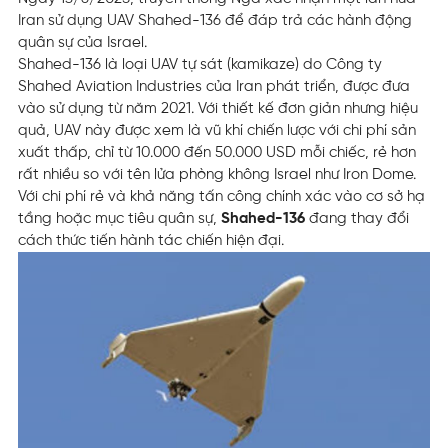
Iran sử dụng UAV Shahed-136 để đáp trả các hành động
quân sự của Israel.
Shahed-136 là loại UAV tự sát (kamikaze) do Công ty
Shahed Aviation Industries của Iran phát triển, được đưa
vào sử dụng từ năm 2021. Với thiết kế đơn giản nhưng hiệu
quả, UAV này được xem là vũ khí chiến lược với chi phí sản
xuất thấp, chỉ từ 10.000 đến 50.000 USD mỗi chiếc, rẻ hơn
rất nhiều so với tên lửa phòng không Israel như Iron Dome.
Với chi phí rẻ và khả năng tấn công chính xác vào cơ sở hạ
tầng hoặc mục tiêu quân sự,
Shahed-136
đang thay đổi
cách thức tiến hành tác chiến hiện đại.