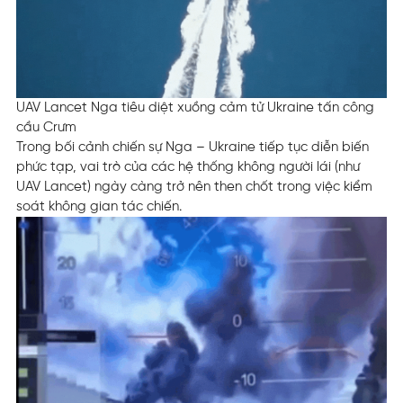
UAV Lancet Nga tiêu diệt xuồng cảm tử Ukraine tấn công
cầu Crưm
Trong bối cảnh chiến sự Nga – Ukraine tiếp tục diễn biến
phức tạp, vai trò của các hệ thống không người lái (như
UAV Lancet) ngày càng trở nên then chốt trong việc kiểm
soát không gian tác chiến.