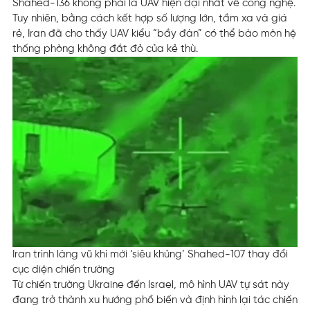
Shahed-136 không phải là UAV hiện đại nhất về công nghệ.
Tuy nhiên, bằng cách kết hợp số lượng lớn, tầm xa và giá
rẻ, Iran đã cho thấy UAV kiểu “bầy đàn” có thể bào mòn hệ
thống phòng không đắt đỏ của kẻ thù.
Iran trình làng vũ khí mới ‘siêu khủng’ Shahed-107 thay đổi
cục diện chiến trường
Từ chiến trường Ukraine đến Israel, mô hình UAV tự sát này
đang trở thành xu hướng phổ biến và định hình lại tác chiến