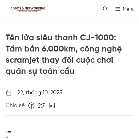
Chuyển
Menu
đến
nội
dung
HOSTING SIÊU VIỆT
Tên lửa siêu thanh CJ-1000:
CLOUD VPS
Tầm bắn 6.000km, công nghệ
scramjet thay đổi cuộc chơi
ANTI DDOS
quân sự toàn cầu
PROXY CUSTOM
22, tháng 10, 2025
THIẾT KẾ WEB
Chia sẻ
TIN TỨC