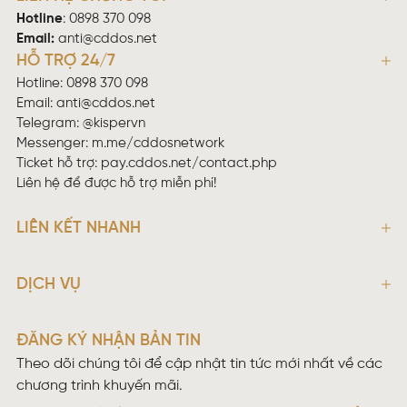
Hotline
:
0898 370 098
Email:
anti@cddos.net
HỖ TRỢ 24/7
Hotline: 0898 370 098
Email:
anti@cddos.net
Telegram: @kispervn
Messenger:
m.me/cddosnetwork
Ticket hỗ trợ:
pay.cddos.net/contact.php
Liên hệ để được hỗ trợ miễn phí!
LIÊN KẾT NHANH
DỊCH VỤ
ĐĂNG KÝ NHẬN BẢN TIN
Theo dõi chúng tôi để cập nhật tin tức mới nhất về các
chương trình khuyến mãi.