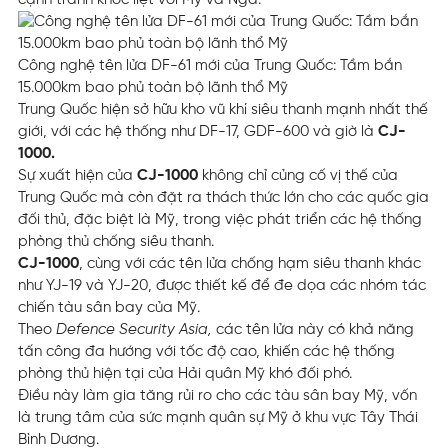
cạnh tranh khốc liệt với Mỹ và Nga.
Công nghệ tên lửa DF-61 mới của Trung Quốc: Tầm bắn
15.000km bao phủ toàn bộ lãnh thổ Mỹ
Trung Quốc hiện sở hữu kho vũ khí siêu thanh mạnh nhất thế
giới, với các hệ thống như DF-17, GDF-600 và giờ là
CJ-
1000.
Sự xuất hiện của
CJ-1000
không chỉ củng cố vị thế của
Trung Quốc mà còn đặt ra thách thức lớn cho các quốc gia
đối thủ, đặc biệt là Mỹ, trong việc phát triển các hệ thống
phòng thủ chống siêu thanh.
CJ-1000
, cùng với các tên lửa chống hạm siêu thanh khác
như YJ-19 và YJ-20, được thiết kế để đe dọa các nhóm tác
chiến tàu sân bay của Mỹ.
Theo
Defence Security Asia,
các tên lửa này có khả năng
tấn công đa hướng với tốc độ cao, khiến các hệ thống
phòng thủ hiện tại của Hải quân Mỹ khó đối phó.
Điều này làm gia tăng rủi ro cho các tàu sân bay Mỹ, vốn
là trung tâm của sức mạnh quân sự Mỹ ở khu vực Tây Thái
Bình Dương.