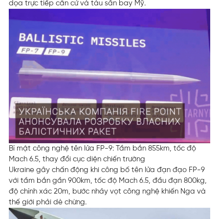
dọa trực tiếp căn cứ và tàu sân bay Mỹ.
Bí mật công nghệ tên lửa FP-9: Tầm bắn 855km, tốc độ
Mach 6.5, thay đổi cục diện chiến trường
Ukraine gây chấn động khi công bố tên lửa đạn đạo FP-9
với tầm bắn gần 900km, tốc độ Mach 6.5, đầu đạn 800kg,
độ chính xác 20m, bước nhảy vọt công nghệ khiến Nga và
thế giới phải dè chừng.