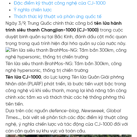
Đặc điểm kỹ thuật công nghệ của CJ-1000
Ý nghĩa chiến lược
Thách thức kỹ thuật và phản ứng quốc tế
Ngày 3/9, Trung Quốc chính thức công bố
tên lửa hành
trình siêu thanh Changjian-1000 (CJ-1000)
trong cuộc
duyệt binh quân sự tại Bắc Kinh, đánh dấu cột mốc quan
trọng trong quá trình hiện đại hóa quân sự của nước này.
Tên lửa siêu thanh BrahMos-NG: Tầm bắn 300km, công
nghệ hypersonic, thống trị chiến trường
Tên lửa CJ-1000
, do Lực lượng Tên lửa Quân Giải phóng
Nhân dân (PLARF) phát triển, là bước tiến vượt bậc trong
công nghệ vũ khí siêu thanh, mang lại khả năng tấn công
chính xác tầm xa và thách thức các hệ thống phòng thủ
tiên tiến.
Dựa trên các nguồn
defence-blog, Newsweek, Global
Times…
, bài viết sẽ phân tích các đặc điểm kỹ thuật công
nghệ, ý nghĩa chiến lược và tác động của CJ-1000 đối với
cán cân quân sự khu vực và toàn cầu.