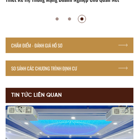
CHẤM ĐIỂM - ĐÁNH GIÁ HỒ SƠ
SO SÁNH CÁC CHƯƠNG TRÌNH ĐỊNH CƯ
TIN TỨC LIÊN QUAN