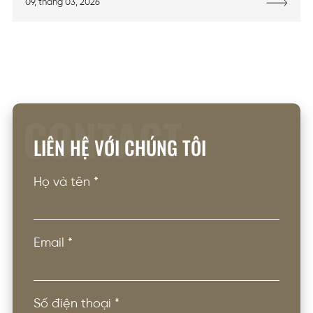
09, tháng 03, 2026
CONTACT
LIÊN HỆ VỚI CHÚNG TÔI
Họ và tên
*
Email
*
Số điện thoại
*