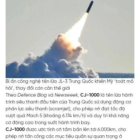
Bí ẩn công nghệ tên lửa JL-3 Trung Quốc khiến Mỹ ‘toát mồ
hôi’, thay đổi cán cân thế giới
Theo
Defence Blog và Newsweek,
CJ-1000
là tên lửa hành
trình siêu thanh đầu tiên của Trung Quốc sử dụng động cơ
phản lực siêu thanh (scramjet), cho phép nó đạt tốc độ
vượt quá Mach 5 (khoảng 6.174 km/h) và duy trì khả năng
cơ động cao trong suốt hành trình bay.
CJ-1000
được ước tính có tầm bắn lên tới 6.000km, cho
phép nó tấn công các mục tiêu quân sự quan trọng ở