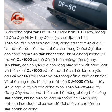
Bí ẩn công nghệ tên lửa DF-5C: Tầm bắn 20.000km, mang
10 đầu đạn MIRV, thay đổi cuộc chơi địa chính trị
Theo
South China Morning Post,
động cơ scramjet của YJ-
19 (một tên lửa siêu thanh khác của Trung Quốc) đại diện
cho công nghệ tiên tiến nhất trong lĩnh vực hàng không vũ
trụ, và
CJ-1000
có thể đã kế thừa những tiến bộ này.
Tuy nhiên, các chuyên gia cho rằng việc sản xuất hàng loạt
và triển khai
CJ-1000
vẫn là một thách thức lớn, do yêu
cầu về vật liệu chịu nhiệt và hệ thống dẫn đường chính xác.
Về phản ứng quốc tế, sự ra mắt của
CJ-1000
đã làm dấy
lên lo ngại ở Mỹ và các đồng minh. Theo
Newsweek
, Mỹ
đang đẩy nhanh phát triển các hệ thống phòng thủ chống
siêu thanh, nhưng hiện tại các hệ thống như Aegis hay
Patriot chưa được tối ưu hóa để đối phó với các tên lửa
siêu thanh cơ động.