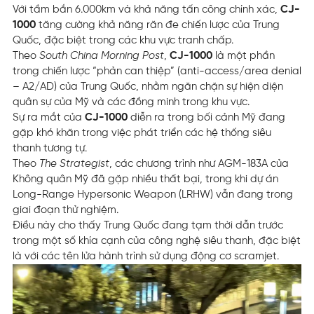
Với tầm bắn 6.000km và khả năng tấn công chính xác,
CJ-
1000
tăng cường khả năng răn đe chiến lược của Trung
Quốc, đặc biệt trong các khu vực tranh chấp.
Theo
South China Morning Post
,
CJ-1000
là một phần
trong chiến lược “phản can thiệp” (anti-access/area denial
– A2/AD) của Trung Quốc, nhằm ngăn chặn sự hiện diện
quân sự của Mỹ và các đồng minh trong khu vực.
Sự ra mắt của
CJ-1000
diễn ra trong bối cảnh Mỹ đang
gặp khó khăn trong việc phát triển các hệ thống siêu
thanh tương tự.
Theo
The Strategist
, các chương trình như AGM-183A của
Không quân Mỹ đã gặp nhiều thất bại, trong khi dự án
Long-Range Hypersonic Weapon (LRHW) vẫn đang trong
giai đoạn thử nghiệm.
Điều này cho thấy Trung Quốc đang tạm thời dẫn trước
trong một số khía cạnh của công nghệ siêu thanh, đặc biệt
là với các tên lửa hành trình sử dụng động cơ scramjet.