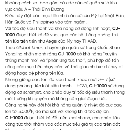
khoảng cách xa, bao gồm cả các căn cứ quân sự ở khu
vực châu Á – Thái Bình Dương.
Điều này đặt các mục tiêu như căn cứ của Mỹ tại Nhật Bản,
Hàn Quốc và Philippines vào tầm ngắm.
Với tốc độ siêu thanh và khả năng cơ động linh hoạt,
CJ-
1000
được thiết kế để vượt qua các hệ thống phòng thủ
tên lửa tiên tiến như Aegis của Mỹ hay THAAD.
Theo
Global Times,
chuyên gia quân sự Trung Quốc Shao
Yongling nhấn mạnh rằng
CJ-1000
có khả năng “xuyên
thủng mạnh mẽ” và “phản ứng tức thời”, phù hợp để tấn
công các mục tiêu nhạy cảm về thời gian như xe chỉ huy di
động hoặc bệ phóng tên lửa.
Không giống các tên lửa siêu thanh khác như DF-17 (sử
dụng phương tiện lướt siêu thanh – HGV),
CJ-1000
sử dụng
động cơ scramjet, cho phép duy trì tốc độ siêu thanh trong
môi trường khí quyển mà không cần giai đoạn lướt.
Công nghệ này đòi hỏi khả năng quản lý nhiệt độ cực cao,
lên tới 3.000°F, do ma sát với không khí ở tốc độ lớn.
CJ-1000
được thiết kế để triển khai nhanh, cho phép tấn
công tức thời nhằm vào các mục tiêu giá trị cao trên đất