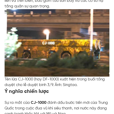
liền và trên biển, bao gồm tàu sân bay và các cơ sở hạ
tầng quân sự quan trọng.
Tên lửa CJ-1000 (hay DF-1000) xuất hiện trong buổi tổng
duyệt cho lễ duyệt binh 3/9. Ảnh: Singtao.
Ý nghĩa chiến lược
Sự ra mắt của
CJ-1000
đánh dấu bước tiến mới của Trung
Quốc trong cuộc đua vũ khí siêu thanh, nơi nước này đang