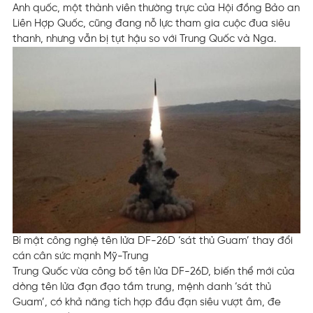
Anh quốc, một thành viên thường trực của Hội đồng Bảo an
Liên Hợp Quốc, cũng đang nỗ lực tham gia cuộc đua siêu
thanh, nhưng vẫn bị tụt hậu so với Trung Quốc và Nga.
Bí mật công nghệ tên lửa DF-26D ‘sát thủ Guam’ thay đổi
cán cân sức mạnh Mỹ-Trung
Trung Quốc vừa công bố tên lửa DF-26D, biến thể mới của
dòng tên lửa đạn đạo tầm trung, mệnh danh ‘sát thủ
Guam’, có khả năng tích hợp đầu đạn siêu vượt âm, đe