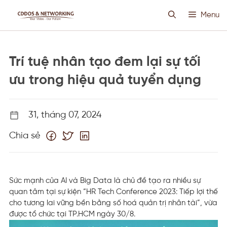
Chuyển
Menu
đến
nội
dung
HOSTING SIÊU VIỆT
Trí tuệ nhân tạo đem lại sự tối
CLOUD VPS
ưu trong hiệu quả tuyển dụng
ANTI DDOS
31, tháng 07, 2024
Chia sẻ
PROXY CUSTOM
THIẾT KẾ WEB
Sức mạnh của AI và Big Data là chủ đề tạo ra nhiều sự
quan tâm tại sự kiện “HR Tech Conference 2023: Tiếp lợi thế
TIN TỨC
cho tương lai vững bền bằng số hoá quản trị nhân tài”, vừa
được tổ chức tại TP.HCM ngày 30/8.