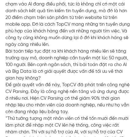
chạm vào AI đang điều phối, tức là không chỉ có một cái
danh sách kết quả tìm kiếm tin tuyển dụng, mà đó là hơn
20 điểm chạm trên sản phẩm từ trên website từ trên
mobile app. Đó là cách TopCV mang những tin tuyển dụng
phù hợp của khách hàng đến với những người tìm việc. Và
công ty cũng không muốn dừng lại ở đó khi khách hàng sẽ
ngày càng nhiều lên.
Bài toán tiếp tục đặt ra khi khách hàng nhiều lên sẽ tăng
trưởng quy mô, doanh nghiệp cần tuyển một lúc 50 người,
100 người. Bên cạnh ngân sách, thì bài toán đặt ra cho AI
và Big Data là có giải quyết được vấn đề tối ưu về thời
gian hay không?
Để giải quyết vấn đề này, TopCV đã phát triển công nghệ
CV Parsing. Đây là công nghệ nền tảng và ứng dụng được
ở nhiều nơi. Hiện CV Parsing có thể giảm 90% thời gian
nhập liệu cho nhân viên của doanh nghiệp, nếu như họ vẫn
còn đang nhập liệu bằng tay.
“Thử tưởng tượng một nhân viên có thể tốn mười đến mười
lăm phút để nhập một CV lên hệ thống, công việc rất
nhàm chán. Thì với sự hỗ trợ của AI, với sự hỗ trợ của CV