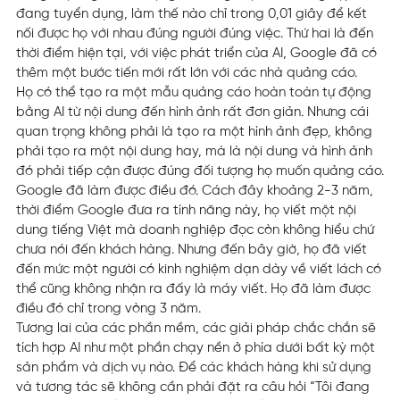
đang tuyển dụng, làm thế nào chỉ trong 0,01 giây để kết
nối được họ với nhau đúng người đúng việc. Thứ hai là đến
thời điểm hiện tại, với việc phát triển của AI, Google đã có
thêm một bước tiến mới rất lớn với các nhà quảng cáo.
Họ có thể tạo ra một mẫu quảng cáo hoàn toàn tự động
bằng AI từ nội dung đến hình ảnh rất đơn giản. Nhưng cái
quan trọng không phải là tạo ra một hình ảnh đẹp, không
phải tạo ra một nội dung hay, mà là nội dung và hình ảnh
đó phải tiếp cận được đúng đối tượng họ muốn quảng cáo.
Google đã làm được điều đó. Cách đây khoảng 2-3 năm,
thời điểm Google đưa ra tính năng này, họ viết một nội
dung tiếng Việt mà doanh nghiệp đọc còn không hiểu chứ
chưa nói đến khách hàng. Nhưng đến bây giờ, họ đã viết
đến mức một người có kinh nghiệm dạn dày về viết lách có
thể cũng không nhận ra đấy là máy viết. Họ đã làm được
điều đó chỉ trong vòng 3 năm.
Tương lai của các phần mềm, các giải pháp chắc chắn sẽ
tích hợp AI như một phần chạy nền ở phía dưới bất kỳ một
sản phẩm và dịch vụ nào. Để các khách hàng khi sử dụng
và tương tác sẽ không cần phải đặt ra câu hỏi “Tôi đang