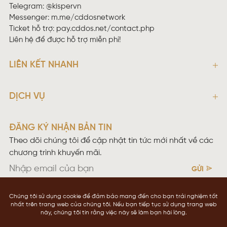
Telegram: @kispervn
Messenger:
m.me/cddosnetwork
Ticket hỗ trợ:
pay.cddos.net/contact.php
Liên hệ để được hỗ trợ miễn phí!
LIÊN KẾT NHANH
DỊCH VỤ
ĐĂNG KÝ NHẬN BẢN TIN
Theo dõi chúng tôi để cập nhật tin tức mới nhất về các
chương trình khuyến mãi.
GỬI
Điều khoản sử dụng
Chính sách bảo mật
Copyright © 2026 CDDOS NETWOKING
cddos.net