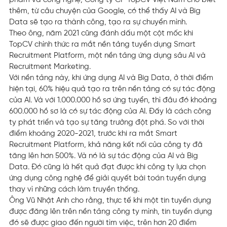
phẩm và công nghệ, Công ty CP TopCV Việt Nam cho biết
thêm, từ câu chuyện của Google, có thể thấy AI và Big
Data sẽ tạo ra thành công, tạo ra sự chuyển mình.
Theo ông, năm 2021 cũng đánh dấu một cột mốc khi
TopCV chính thức ra mắt nền tảng tuyển dụng Smart
Recruitment Platform, một nền tảng ứng dụng sâu AI và
Recruitment Marketing.
Với nền tảng này, khi ứng dụng AI và Big Data, ở thời điểm
hiện tại, 60% hiệu quả tạo ra trên nền tảng có sự tác động
của AI. Và với 1.000.000 hồ sơ ứng tuyển, thì đâu đó khoảng
600.000 hồ sơ là có sự tác động của AI. Đấy là cách công
ty phát triển và tạo sự tăng trưởng đột phá. So với thời
điểm khoảng 2020-2021, trước khi ra mắt Smart
Recruitment Platform, khả năng kết nối của công ty đã
tăng lên hơn 500%. Và nó là sự tác động của AI và Big
Data. Đó cũng là hết quả đạt được khi công ty lựa chọn
ứng dụng công nghệ để giải quyết bài toán tuyển dụng
thay vì những cách làm truyền thống.
Ông Vũ Nhật Anh cho rằng, thực tế khi một tin tuyển dụng
được đăng lên trên nền tảng công ty mình, tin tuyển dụng
đó sẽ được giao đến người tìm việc, trên hơn 20 điểm