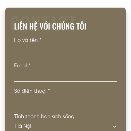
CONTACT
LIÊN HỆ VỚI CHÚNG TÔI
Họ và tên
*
Email
*
Số điện thoại
*
Tỉnh thành bạn sinh sống