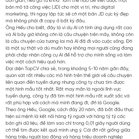
đơn giản, nếu gõ từ khóa “làm thế nào để viết được một
bản mô tả công việc (JD) cho một vị trí, như digital
marketing, thì ngay lập tức sẽ có một bản JD cực kỳ đẹp
mà không phải đi copy ở bất kỳ đâu.
Ông Hiếu cho biết, đây là ví dụ AI có tính ứng dụng rất cao
và AI bây giờ không còn là câu chuyện trên mây, không còn
là câu chuyện của tương lai mà AI đã đi vào cuộc sống. Đó
là một sự thật và dù muốn hay không mọi người cũng đang
phải chấp nhận công cụ AI để hỗ trợ cho mình sống và làm
việc một cách hiệu quả hơn.
Đại diện TopCV chia sẻ, trong khoảng 5-10 năm gần đây,
quan sát rất nhiều các mô hình trên thế giới về câu chuyện
liên quan đến tuyển dụng nhưng công ty chưa tìm được
một hình mẫu tốt nhất. Rất may mắn là ngoài lĩnh vực
tuyển dụng, công ty đã tìm một hình mẫu rất xuất sắc và
rất phù hợp với cách mà mình đang đi, đó là Google.
Theo ông Hiếu, Google, cách đây 20 năm, đã bắt đầu thực
hiện sứ mệnh là kết nối hàng tỷ người với hàng tỷ tỷ các
bản ghi dữ liệu, để làm sao chỉ trong 0,01 giây người dùng
có thể tìm được kết quả mình ưng ý. Cái đó rất giống giữa
hàng triệu người lao động và hàng triệu doanh nghiệp