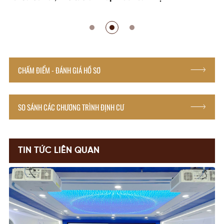
CHẤM ĐIỂM - ĐÁNH GIÁ HỒ SƠ
SO SÁNH CÁC CHƯƠNG TRÌNH ĐỊNH CƯ
TIN TỨC LIÊN QUAN