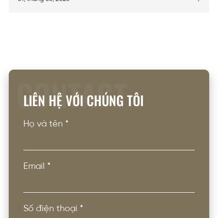
CONTACT
LIÊN HỆ VỚI CHÚNG TÔI
Họ và tên
*
Email
*
Số điện thoại
*