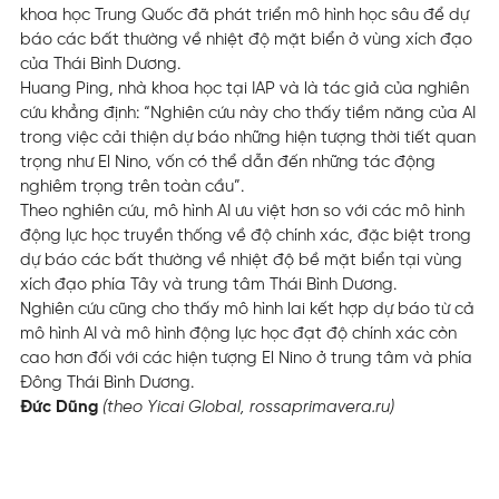
khoa học Trung Quốc đã phát triển mô hình học sâu để dự
báo các bất thường về nhiệt độ mặt biển ở vùng xích đạo
của Thái Bình Dương.
Huang Ping, nhà khoa học tại IAP và là tác giả của nghiên
cứu khẳng định: “Nghiên cứu này cho thấy tiềm năng của AI
trong việc cải thiện dự báo những hiện tượng thời tiết quan
trọng như El Nino, vốn có thể dẫn đến những tác động
nghiêm trọng trên toàn cầu”.
Theo nghiên cứu, mô hình AI ưu việt hơn so với các mô hình
động lực học truyền thống về độ chính xác, đặc biệt trong
dự báo các bất thường về nhiệt độ bề mặt biển tại vùng
xích đạo phía Tây và trung tâm Thái Bình Dương.
Nghiên cứu cũng cho thấy mô hình lai kết hợp dự báo từ cả
mô hình AI và mô hình động lực học đạt độ chính xác còn
cao hơn đối với các hiện tượng El Nino ở trung tâm và phía
Đông Thái Bình Dương.
Đức Dũng
(theo Yicai Global, rossaprimavera.ru)