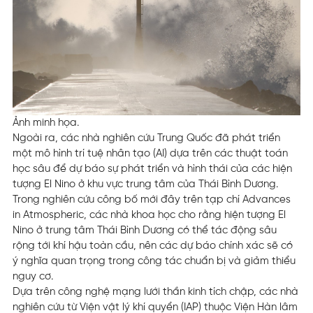
Ảnh minh họa.
Ngoài ra, các nhà nghiên cứu Trung Quốc đã phát triển
một mô hình trí tuệ nhân tạo (AI) dựa trên các thuật toán
học sâu để dự báo sự phát triển và hình thái của các hiện
tượng El Nino ở khu vực trung tâm của Thái Bình Dương.
Trong nghiên cứu công bố mới đây trên tạp chí Advances
in Atmospheric, các nhà khoa học cho rằng hiện tượng El
Nino ở trung tâm Thái Bình Dương có thể tác động sâu
rộng tới khí hậu toàn cầu, nên các dự báo chính xác sẽ có
ý nghĩa quan trọng trong công tác chuẩn bị và giảm thiểu
nguy cơ.
Dựa trên công nghệ mạng lưới thần kinh tích chập, các nhà
nghiên cứu từ Viện vật lý khí quyển (IAP) thuộc Viện Hàn lâm