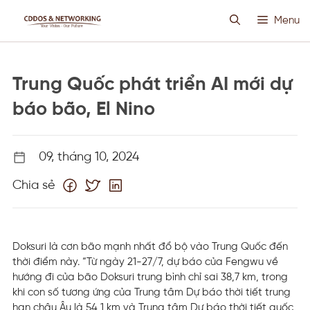
Chuyển
Menu
đến
nội
dung
HOSTING SIÊU VIỆT
Trung Quốc phát triển AI mới dự
CLOUD VPS
báo bão, El Nino
ANTI DDOS
09, tháng 10, 2024
Chia sẻ
PROXY CUSTOM
THIẾT KẾ WEB
Doksuri là cơn bão mạnh nhất đổ bộ vào Trung Quốc đến
thời điểm này. “Từ ngày 21-27/7, dự báo của Fengwu về
TIN TỨC
hướng đi của bão Doksuri trung bình chỉ sai 38,7 km, trong
khi con số tương ứng của Trung tâm Dự báo thời tiết trung
hạn châu Âu là 54,1 km và Trung tâm Dự báo thời tiết quốc