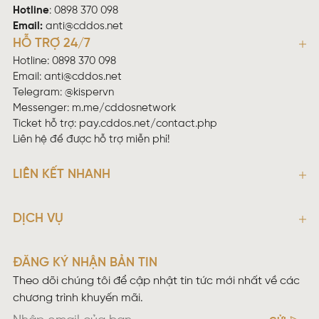
Hotline
:
0898 370 098
Email:
anti@cddos.net
HỖ TRỢ 24/7
Hotline: 0898 370 098
Email:
anti@cddos.net
Telegram: @kispervn
Messenger:
m.me/cddosnetwork
Ticket hỗ trợ:
pay.cddos.net/contact.php
Liên hệ để được hỗ trợ miễn phí!
LIÊN KẾT NHANH
DỊCH VỤ
ĐĂNG KÝ NHẬN BẢN TIN
Theo dõi chúng tôi để cập nhật tin tức mới nhất về các
chương trình khuyến mãi.