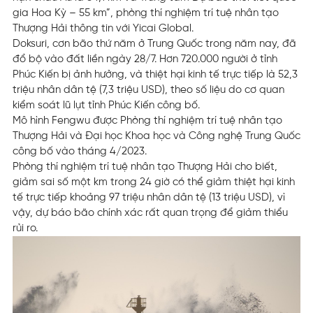
gia Hoa Kỳ – 55 km”, phòng thí nghiệm trí tuệ nhân tạo
Thượng Hải thông tin với Yicai Global.
Doksuri, cơn bão thứ năm ở Trung Quốc trong năm nay, đã
đổ bộ vào đất liền ngày 28/7. Hơn 720.000 người ở tỉnh
Phúc Kiến bị ảnh hưởng, và thiệt hại kinh tế trực tiếp là 52,3
triệu nhân dân tệ (7,3 triệu USD), theo số liệu do cơ quan
kiểm soát lũ lụt tỉnh Phúc Kiến công bố.
Mô hình Fengwu được Phòng thí nghiệm trí tuệ nhân tạo
Thượng Hải và Đại học Khoa học và Công nghệ Trung Quốc
công bố vào tháng 4/2023.
Phòng thí nghiệm trí tuệ nhân tạo Thượng Hải cho biết,
giảm sai số một km trong 24 giờ có thể giảm thiệt hại kinh
tế trực tiếp khoảng 97 triệu nhân dân tệ (13 triệu USD), vì
vậy, dự báo bão chính xác rất quan trọng để giảm thiểu
rủi ro.