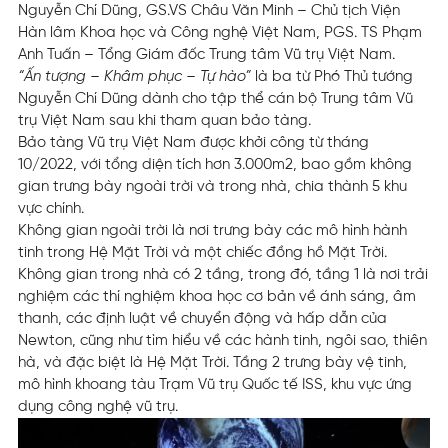
Nguyễn Chí Dũng, GS.VS Châu Văn Minh – Chủ tịch Viện
Hàn lâm Khoa học và Công nghệ Việt Nam, PGS. TS Phạm
Anh Tuấn – Tổng Giám đốc Trung tâm Vũ trụ Việt Nam.
“Ấn tượng – Khâm phục – Tự hào”
là ba từ Phó Thủ tướng
Nguyễn Chí Dũng dành cho tập thể cán bộ Trung tâm Vũ
trụ Việt Nam sau khi tham quan bảo tàng.
Bảo tàng Vũ trụ Việt Nam được khởi công từ tháng
10/2022, với tổng diện tích hơn 3.000m2, bao gồm không
gian trưng bày ngoài trời và trong nhà, chia thành 5 khu
vực chính.
Không gian ngoài trời là nơi trưng bày các mô hình hành
tinh trong Hệ Mặt Trời và một chiếc đồng hồ Mặt Trời.
Không gian trong nhà có 2 tầng, trong đó, tầng 1 là nơi trải
nghiệm các thí nghiệm khoa học cơ bản về ánh sáng, âm
thanh, các định luật về chuyển động và hấp dẫn của
Newton, cũng như tìm hiểu về các hành tinh, ngôi sao, thiên
hà, và đặc biệt là Hệ Mặt Trời. Tầng 2 trưng bày vệ tinh,
mô hình khoang tàu Trạm Vũ trụ Quốc tế ISS, khu vực ứng
dụng công nghệ vũ trụ.