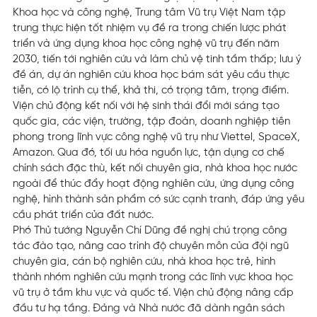
Khoa học và công nghệ, Trung tâm Vũ trụ Việt Nam tập
trung thực hiện tốt nhiệm vụ đề ra trong chiến lược phát
triển và ứng dụng khoa học công nghệ vũ trụ đến năm
2030, tiến tới nghiên cứu và làm chủ vệ tinh tầm thấp; lưu ý
đề án, dự án nghiên cứu khoa học bám sát yêu cầu thực
tiễn, có lộ trình cụ thể, khả thi, có trọng tâm, trọng điểm.
Viện chủ động kết nối với hệ sinh thái đổi mới sáng tạo
quốc gia, các viện, trường, tập đoàn, doanh nghiệp tiên
phong trong lĩnh vực công nghệ vũ trụ như Viettel, SpaceX,
Amazon. Qua đó, tối ưu hóa nguồn lực, tận dụng cơ chế
chính sách đặc thù, kết nối chuyên gia, nhà khoa học nước
ngoài để thúc đẩy hoạt động nghiên cứu, ứng dụng công
nghệ, hình thành sản phẩm có sức cạnh tranh, đáp ứng yêu
cầu phát triển của đất nước.
Phó Thủ tướng Nguyễn Chí Dũng đề nghị chú trọng công
tác đào tạo, nâng cao trình độ chuyên môn của đội ngũ
chuyên gia, cán bộ nghiên cứu, nhà khoa học trẻ, hình
thành nhóm nghiên cứu mạnh trong các lĩnh vực khoa học
vũ trụ ở tầm khu vực và quốc tế. Viện chủ động nâng cấp
đầu tư hạ tầng. Đảng và Nhà nước đã dành ngân sách