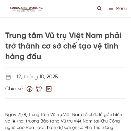
Chuyển
Menu
đến
nội
dung
HOSTING SIÊU VIỆT
Trung tâm Vũ trụ Việt Nam phải
CLOUD VPS
trở thành cơ sở chế tạo vệ tinh
hàng đầu
ANTI DDOS
12, tháng 10, 2025
PROXY CUSTOM
Chia sẻ
THIẾT KẾ WEB
TIN TỨC
Ngày 21/8, Trung tâm Vũ trụ Việt Nam tổ chức lễ gắn biển
và lễ khai trương Bảo tàng Vũ trụ Việt Nam tại Khu Công
nghệ cao Hòa Lạc. Tham dự sự kiện có Phó Thủ tướng