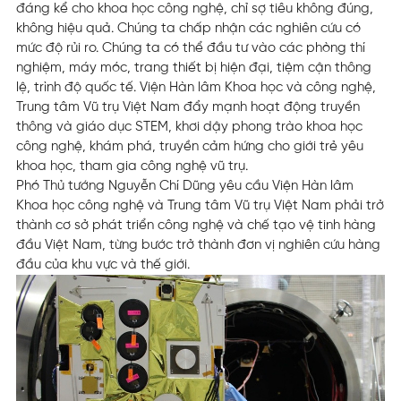
đáng kể cho khoa học công nghệ, chỉ sợ tiêu không đúng,
không hiệu quả. Chúng ta chấp nhận các nghiên cứu có
mức độ rủi ro. Chúng ta có thể đầu tư vào các phòng thí
nghiệm, máy móc, trang thiết bị hiện đại, tiệm cận thông
lệ, trình độ quốc tế. Viện Hàn lâm Khoa học và công nghệ,
Trung tâm Vũ trụ Việt Nam
đẩy mạnh hoạt động truyền
thông và giáo dục STEM, khơi dậy phong trào khoa học
công nghệ, khám phá, truyền cảm hứng cho giới trẻ yêu
khoa học, tham gia công nghệ vũ trụ.
Phó Thủ tướng Nguyễn Chí Dũng yêu cầu Viện Hàn lâm
Khoa học công nghệ và Trung tâm Vũ trụ Việt Nam phải trở
thành cơ sở phát triển công nghệ và chế tạo vệ tinh hàng
đầu Việt Nam, từng bước trở thành đơn vị nghiên cứu hàng
đầu của khu vực và thế giới.