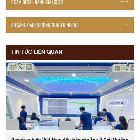
CHẤM ĐIỂM - ĐÁNH GIÁ HỒ SƠ
SO SÁNH CÁC CHƯƠNG TRÌNH ĐỊNH CƯ
TIN TỨC LIÊN QUAN
Doanh nghiệp Việt Nam đầu tiên vào Top 3 Giải thưởng