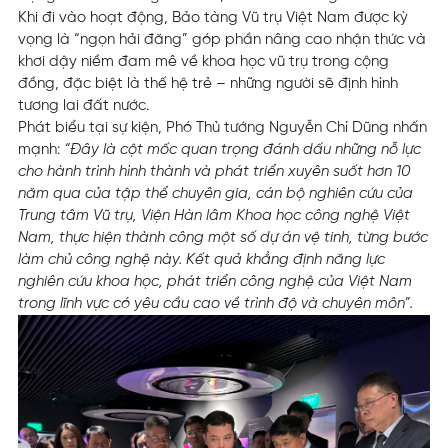
Khi đi vào hoạt động, Bảo tàng Vũ trụ Việt Nam được kỳ
vọng là “ngọn hải đăng” góp phần nâng cao nhận thức và
khơi dậy niềm đam mê về khoa học vũ trụ trong cộng
đồng, đặc biệt là thế hệ trẻ – những người sẽ định hình
tương lai đất nước.
Phát biểu tại sự kiện, Phó Thủ tướng Nguyễn Chí Dũng nhấn
mạnh:
“Đây là cột mốc quan trọng đánh dấu những nỗ lực
cho hành trình hình thành và phát triển xuyên suốt hơn 10
năm qua của tập thể chuyên gia, cán bộ nghiên cứu của
Trung tâm Vũ trụ, Viện Hàn lâm Khoa học công nghệ Việt
Nam, thực hiện thành công một số dự án vệ tinh, từng bước
làm chủ công nghệ này. Kết quả khẳng định năng lực
nghiên cứu khoa học, phát triển công nghệ của Việt Nam
trong lĩnh vực có yêu cầu cao về trình độ và chuyên môn”.