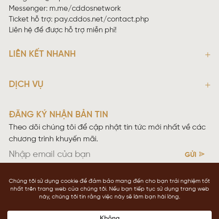
Messenger:
m.me/cddosnetwork
Ticket hỗ trợ:
pay.cddos.net/contact.php
Liên hệ để được hỗ trợ miễn phí!
LIÊN KẾT NHANH
DỊCH VỤ
ĐĂNG KÝ NHẬN BẢN TIN
Theo dõi chúng tôi để cập nhật tin tức mới nhất về các
chương trình khuyến mãi.
GỬI
Điều khoản sử dụng
Chính sách bảo mật
Copyright © 2026 CDDOS NETWOKING
cddos.net