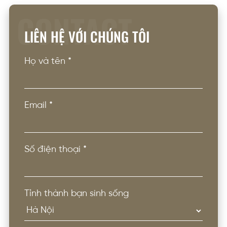
CONTACT
LIÊN HỆ VỚI CHÚNG TÔI
Họ và tên
*
Email
*
Số điện thoại
*
Tỉnh thành bạn sinh sống