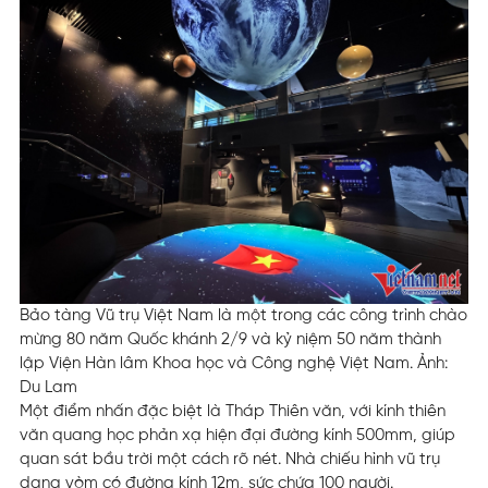
Bảo tàng Vũ trụ Việt Nam là một trong các công trình chào
mừng 80 năm Quốc khánh 2/9 và kỷ niệm 50 năm thành
lập Viện Hàn lâm Khoa học và Công nghệ Việt Nam. Ảnh:
Du Lam
Một điểm nhấn đặc biệt là Tháp Thiên văn, với kính thiên
văn quang học phản xạ hiện đại đường kính 500mm, giúp
quan sát bầu trời một cách rõ nét. Nhà chiếu hình vũ trụ
dạng vòm có đường kính 12m, sức chứa 100 người.