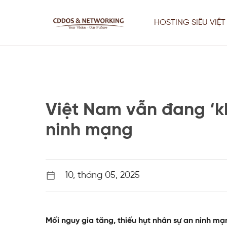
Chuyển
đến
HOSTING SIÊU VIỆT
nội
dung
Việt Nam vẫn đang ‘kh
ninh mạng
Thiết Kế Web
Fix Lỗi Server Chuyên Nghiệp –
10, tháng 05, 2025
Website Vẫn Chạy Khi Sửa
Thiết Kế Web
Mối nguy gia tăng, thiếu hụt nhân sự an ninh mạ
Tối Ưu Server, VPS & Giải Pháp