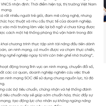
NCS nhận định: Thời điểm hiện tại, thị trường Việt Nam
h mạng.
ó rất nhiều người trẻ giỏi, đam mê công nghệ, nhưng
 thức học thuật và nhu cầu thực tế của doanh nghiệp.
ước vào môi trường làm việc lại bỡ ngỡ vì chưa từng được
được cách một hệ thống phòng thủ vận hành trong đời
n khai chương trình thực tập sinh tài năng đầu tiên dành
 toàn, an ninh mạng, có muốn được va chạm thực chiến,
ờng nghề nghiệp ngay từ khi còn trên ghế nhà trường
”,
hoạt động trong lĩnh vực an ninh mạng, chuyển đổi số,
uất các cơ quan, doanh nghiệp nghiên cứu việc thuê
 an ninh mạng SOC để sử dụng chung nguồn lực, từ đó
ng.
ng các bộ tiêu chuẩn, chứng nhận và hệ thống đánh
bộ tiêu chuẩn này sẽ giúp sớm chuẩn hóa, thúc đẩy sự
h mạng, tạo động lực cho nhân sự không ngừng nâng