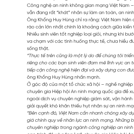
Công nghệ an ninh không gian mạng Việt Nam – V
vẫn đang rất “khát” nhân sự làm an toàn, an nin
Ông Khổng Huy Hùng chỉ ra rằng: Việt Nam hiện c
rào cản lớn nhất chính là khoảng cách giữa kiến
Nhiều sinh viên tốt nghiệp loại giỏi, nhưng khi b
va chạm với các tình huống thực tế, chưa hiểu 
sống thật.
“Thực tế trên cũng là một lý do để chúng tôi triể
riêng cho các bạn sinh viên đam mê lĩnh vực an
tiếp cận công nghệ hiện đại và xây dựng con đư
ông Khổng Huy Hùng nhấn mạnh.
Ở góc độ của một tổ chức xã hội – nghề nghiệp 
chuyên gia Hiệp hội An ninh mạng quốc gia đề x
ngoài dịch vụ chuyên nghiệp giám sát, vận hành
giải quyết khó khăn thiếu hụt nhân sự an ninh mạ
“Bên cạnh đó, Việt Nam cần nhanh chóng xây dự
giá chính quy về nhân lực an ninh mạng. Những 
chuyên nghiệp trong ngành công nghiệp an nin