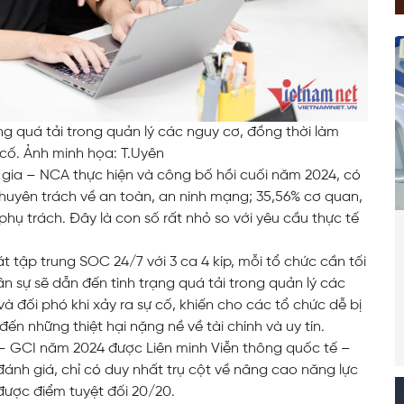
ng quá tải trong quản lý các nguy cơ, đồng thời làm
 cố. Ảnh minh họa: T.Uyên
gia – NCA thực hiện và công bố hồi cuối năm 2024, có
huyên trách về an toàn, an ninh mạng; 35,56% cơ quan,
hụ trách. Đây là con số rất nhỏ so với yêu cầu thực tế
tập trung SOC 24/7 với 3 ca 4 kíp, mỗi tổ chức cần tối
nhân sự sẽ dẫn đến tình trạng quá tải trong quản lý các
 đối phó khi xảy ra sự cố, khiến cho các tổ chức dễ bị
n những thiệt hại nặng nề về tài chính và uy tín.
– GCI năm 2024 được Liên minh Viễn thông quốc tế –
đánh giá, chỉ có duy nhất trụ cột về nâng cao năng lực
ược điểm tuyệt đối 20/20.