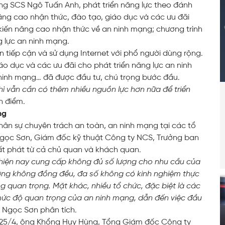
ng SCS Ngô Tuấn Anh, phát triển năng lực theo đánh
nâng cao nhận thức, đào tạo, giáo dục và các ưu đãi
kiến ​​nâng cao nhận thức về an ninh mạng; chương trình
g lực an ninh mạng.
ân tiếp cận và sử dụng Internet với phổ người dùng rộng.
o dục và các ưu đãi cho phát triển năng lực an ninh
 ninh mạng… đã được đầu tư, chú trọng bước đầu.
thì vẫn cần có thêm nhiều nguồn lực hơn nữa để triển
n điểm.
ng
nhân sự chuyên trách an toàn, an ninh mạng tại các tổ
Ngọc Sơn, Giám đốc kỹ thuật Công ty NCS, Trưởng ban
ất phát từ cả chủ quan và khách quan.
 hiện nay cung cấp không đủ số lượng cho nhu cầu của
trường không đồng đều, đa số không có kinh nghiệm thực
g quan trọng. Mặt khác, nhiều tổ chức, đặc biệt là các
ức độ quan trọng của an ninh mạng, dẫn đến việc đầu
ũ Ngọc Sơn phân tích.
25/4, ông Khổng Huy Hùng, Tổng Giám đốc Công ty