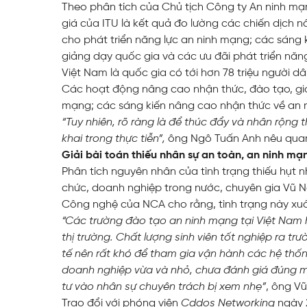
Theo phân tích của Chủ tịch Công ty An ninh mạ
giá của ITU là kết quả đo lường các chiến dịch 
cho phát triển năng lực an ninh mạng; các sáng 
giảng dạy quốc gia và các ưu đãi phát triển năn
Việt Nam là quốc gia có tới hơn 78 triệu người d
Các hoạt động nâng cao nhận thức, đào tạo, giá
mạng; các sáng kiến ​​nâng cao nhận thức về an
“Tuy nhiên, rõ ràng là để thúc đẩy và nhân rộng 
khai trong thực tiễn”,
ông Ngô Tuấn Anh nêu qua
Giải bài toán thiếu nhân sự an toàn, an ninh mạ
Phân tích nguyên nhân của tình trạng thiếu hụt 
chức, doanh nghiệp trong nước, chuyên gia Vũ 
Công nghệ của NCA cho rằng, tình trạng này xu
“Các trường đào tạo an ninh mạng tại Việt Nam
thị trường. Chất lượng sinh viên tốt nghiệp ra 
tế nên rất khó để tham gia vận hành các hệ thốn
doanh nghiệp vừa và nhỏ, chưa đánh giá đúng m
tư vào nhân sự chuyên trách bị xem nhẹ”
, ông V
Trao đổi với phóng viên
Cddos Networking
ngày 