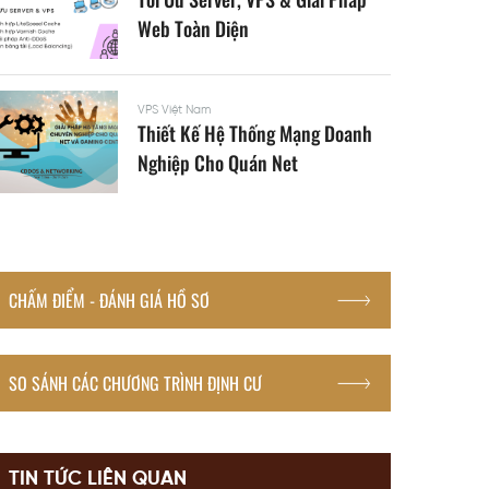
Web Toàn Diện
VPS Việt Nam
Thiết Kế Hệ Thống Mạng Doanh
Nghiệp Cho Quán Net
CHẤM ĐIỂM - ĐÁNH GIÁ HỒ SƠ
SO SÁNH CÁC CHƯƠNG TRÌNH ĐỊNH CƯ
TIN TỨC LIÊN QUAN