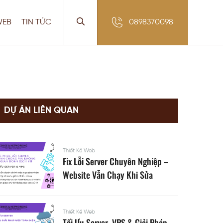
WEB
TIN TỨC
0898370098
DỰ ÁN LIÊN QUAN
Thiết Kế Web
Fix Lỗi Server Chuyên Nghiệp –
Website Vẫn Chạy Khi Sửa
Thiết Kế Web
Tối Ưu Server, VPS & Giải Pháp