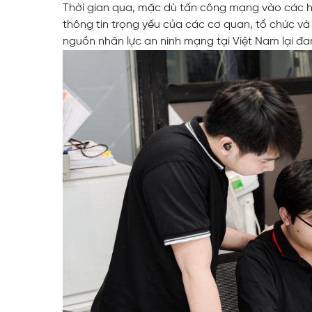
Thời gian qua, mặc dù tấn công mạng vào các hệ
Web Toàn Diện
thông tin trọng yếu của các cơ quan, tổ chức và
nguồn nhân lực an ninh mạng tại Việt Nam lại đan
VPS Việt Nam
Thiết Kế Hệ Thống Mạng Doanh
Nghiệp Cho Quán Net