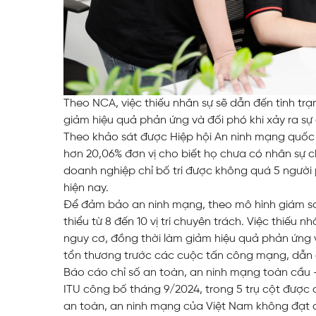
Theo NCA, việc thiếu nhân sự sẽ dẫn đến tình trạ
giảm hiệu quả phản ứng và đối phó khi xảy ra sự
Theo khảo sát được Hiệp hội An ninh mạng quốc 
hơn 20,06% đơn vị cho biết họ chưa có nhân sự c
doanh nghiệp chỉ bố trí được không quá 5 người p
hiện nay.
Để đảm bảo an ninh mạng, theo mô hình giám sát 
thiểu từ 8 đến 10 vị trí chuyên trách. Việc thiếu 
nguy cơ, đồng thời làm giảm hiệu quả phản ứng và
tổn thương trước các cuộc tấn công mạng, dẫn đế
Báo cáo chỉ số an toàn, an ninh mạng toàn cầu 
ITU công bố tháng 9/2024, trong 5 trụ cột được 
an toàn, an ninh mạng của Việt Nam không đạt đ