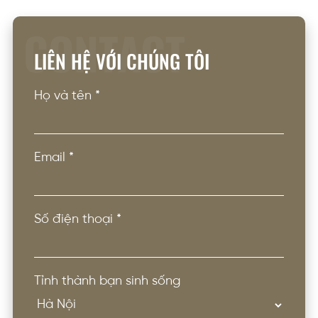
CONTACT
LIÊN HỆ VỚI CHÚNG TÔI
Họ và tên
*
Email
*
Số điện thoại
*
Tỉnh thành bạn sinh sống