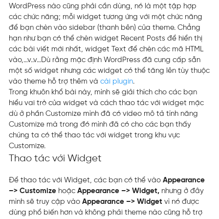
WordPress nào cũng phải cần dùng, nó là một tập hợp
các chức năng; mỗi widget tương ứng với một chức năng
để bạn chèn vào sidebar (thanh bên) của theme. Chẳng
hạn như bạn có thể chèn widget Recent Posts để hiển thị
các bài viết mới nhất, widget Text để chèn các mã HTML
vào,…v..v…Dù rằng mặc định WordPress đã cung cấp sẵn
một số widget nhưng các widget có thể tăng lên tùy thuộc
vào theme hỗ trợ thêm và
cài plugin
.
Trong khuôn khổ bài này, mình sẽ giải thích cho các bạn
hiểu vai trò của widget và cách thao tác với widget mặc
dù ở phần Customize mình đã có video mô tả tính năng
Customize mà trong đó mình đã có cho các bạn thấy
chúng ta có thể thao tác với widget trong khu vực
Customize.
Thao tác với Widget
Để thao tác với Widget, các bạn có thể vào
Appearance
–> Customize
hoặc
Appearance –> Widget,
nhưng ở đây
mình sẽ truy cập vào
Appearance –> Widget
vì nó được
dùng phổ biến hơn và không phải theme nào cũng hỗ trợ