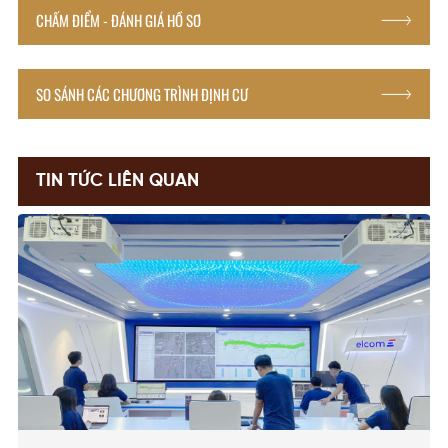
CHẤM ĐIỂM - ĐÁNH GIÁ HỒ SƠ
SO SÁNH CÁC CHƯƠNG TRÌNH ĐỊNH CƯ
TIN TỨC LIÊN QUAN