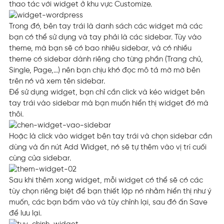
thao tác với widget ở khu vực Customize.
Trong đó, bên tay trái là danh sách các widget mà các
bạn có thể sử dụng và tay phải là các sidebar. Tùy vào
theme, mà bạn sẽ có bao nhiêu sidebar, và có nhiều
theme có sidebar dành riêng cho từng phần (Trang chủ,
Single, Page,…) nên bạn chịu khó đọc mô tả mờ mờ bên
trên nó và xem tên sidebar.
Để sử dụng widget, bạn chỉ cần click và kéo widget bên
tay trái vào sidebar mà bạn muốn hiển thị widget đó mà
thôi.
Hoặc là click vào widget bên tay trái và chọn sidebar cần
dùng và ấn nút Add Widget, nó sẽ tự thêm vào vị trí cuối
cùng của sidebar.
Sau khi thêm xong widget, mỗi widget có thể sẽ có các
tùy chọn riêng biệt để bạn thiết lập nó nhằm hiển thị như ý
muốn, các bạn bấm vào và tùy chỉnh lại, sau đó ấn Save
để lưu lại.