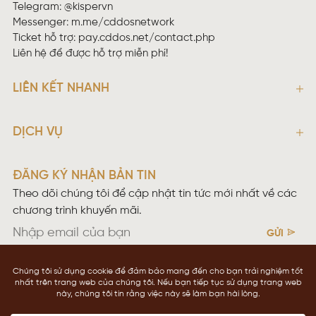
Telegram: @kispervn
Messenger:
m.me/cddosnetwork
Ticket hỗ trợ:
pay.cddos.net/contact.php
Liên hệ để được hỗ trợ miễn phí!
LIÊN KẾT NHANH
DỊCH VỤ
ĐĂNG KÝ NHẬN BẢN TIN
Theo dõi chúng tôi để cập nhật tin tức mới nhất về các
chương trình khuyến mãi.
GỬI
Điều khoản sử dụng
Chính sách bảo mật
Copyright © 2026 CDDOS NETWOKING
cddos.net