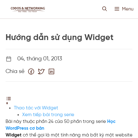
Chuyển
Menu
đến
nội
dung
HOSTING SIÊU VIỆT
Hướng dẫn sử dụng Widget
CLOUD VPS
04, tháng 01, 2013
ANTI DDOS
Chia sẻ
PROXY CUSTOM
THIẾT KẾ WEB
Thao tác với Widget
Xem tiếp bài trong serie
TIN TỨC
Bài này thuộc phần 24 của 50 phần trong serie
Học
WordPress cơ bản
Widget
có thể gọi là một tính năng mà bất kỳ một website