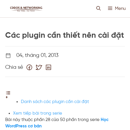
Chuyển
Menu
đến
nội
dung
HOSTING SIÊU VIỆT
Các plugin cần thiết nên cài đặt
CLOUD VPS
04, tháng 01, 2013
ANTI DDOS
Chia sẻ
PROXY CUSTOM
THIẾT KẾ WEB
Danh sách các plugin cần cài đặt
TIN TỨC
Xem tiếp bài trong serie
Bài này thuộc phần 28 của 50 phần trong serie
Học
WordPress cơ bản