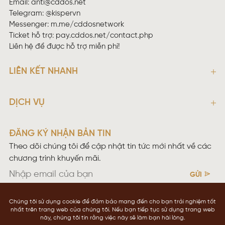
Email:
anti@cddos.net
Telegram: @kispervn
Messenger:
m.me/cddosnetwork
Ticket hỗ trợ:
pay.cddos.net/contact.php
Liên hệ để được hỗ trợ miễn phí!
LIÊN KẾT NHANH
DỊCH VỤ
ĐĂNG KÝ NHẬN BẢN TIN
Theo dõi chúng tôi để cập nhật tin tức mới nhất về các
chương trình khuyến mãi.
GỬI
Điều khoản sử dụng
Chính sách bảo mật