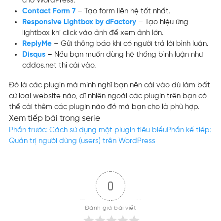
cho WordPress.
Contact Form 7
– Tạo form liên hệ tốt nhất.
Responsive Lightbox by dFactory
– Tạo hiệu ứng
lightbox khi click vào ảnh để xem ảnh lớn.
ReplyMe
– Gửi thông báo khi có người trả lời bình luận.
Disqus
– Nếu bạn muốn dùng hệ thống bình luận như
cddos.net thì cài vào.
Đó là các plugin mà mình nghĩ bạn nên cài vào dù làm bất
cứ loại website nào, dĩ nhiên ngoài các plugin trên bạn có
thể cài thêm các plugin nào đó mà bạn cho là phù hợp.
Xem tiếp bài trong serie
Phần trước: Cách sử dụng một plugin tiêu biểu
Phần kế tiếp:
Quản trị người dùng (users) trên WordPress
0
Đánh giá bài viết