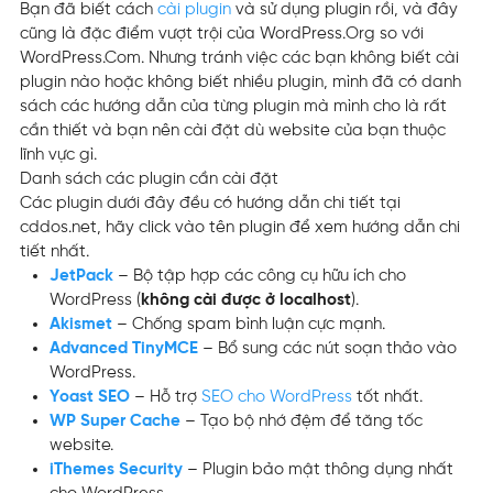
Bạn đã biết cách
cài plugin
và sử dụng plugin rồi, và đây
cũng là đặc điểm vượt trội của WordPress.Org so với
WordPress.Com. Nhưng tránh việc các bạn không biết cài
plugin nào hoặc không biết nhiều plugin, mình đã có danh
sách các hướng dẫn của từng plugin mà mình cho là rất
cần thiết và bạn nên cài đặt dù website của bạn thuộc
lĩnh vực gì.
Danh sách các plugin cần cài đặt
Các plugin dưới đây đều có hướng dẫn chi tiết tại
cddos.net, hãy click vào tên plugin để xem hướng dẫn chi
tiết nhất.
JetPack
– Bộ tập hợp các công cụ hữu ích cho
WordPress (
không cài được ở localhost
).
Akismet
– Chống spam bình luận cực mạnh.
Advanced TinyMCE
– Bổ sung các nút soạn thảo vào
WordPress.
Yoast SEO
– Hỗ trợ
SEO cho WordPress
tốt nhất.
WP Super Cache
– Tạo bộ nhớ đệm để tăng tốc
website.
iThemes Security
– Plugin bảo mật thông dụng nhất