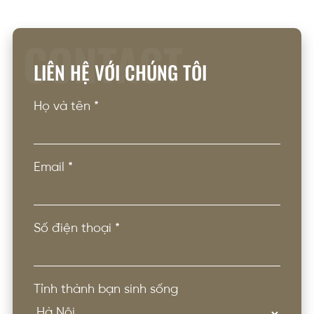
CONTACT
LIÊN HỆ VỚI CHÚNG TÔI
Họ và tên
*
Email
*
Số điện thoại
*
Tỉnh thành bạn sinh sống