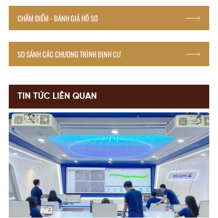
CHẤM ĐIỂM - ĐÁNH GIÁ HỒ SƠ
SO SÁNH CÁC CHƯƠNG TRÌNH ĐỊNH CƯ
TIN TỨC LIÊN QUAN