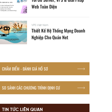
Web Toàn Diện
VPS Việt Nam
Thiết Kế Hệ Thống Mạng Doanh
Nghiệp Cho Quán Net
CHẤM ĐIỂM - ĐÁNH GIÁ HỒ SƠ
SO SÁNH CÁC CHƯƠNG TRÌNH ĐỊNH CƯ
TIN TỨC LIÊN QUAN