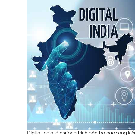
Web Toàn Diện
VPS Việt Nam
Thiết Kế Hệ Thống Mạng Doanh
Nghiệp Cho Quán Net
Digital India là chương trình bảo trợ các sáng kiế