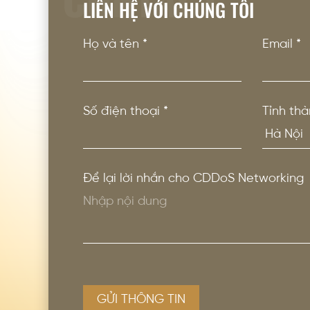
LIÊN HỆ VỚI CHÚNG TÔI
Họ và tên
*
Email
*
Số điện thoại
*
Tỉnh thà
Để lại lời nhắn cho CDDoS Networking
GỬI THÔNG TIN