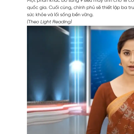
Một phần khác bổ sung 9 siêu máy tính cho 18 c
quốc gia. Cuối cùng, chính phủ sẽ thiết lập ba tr
sức khỏe và lối sống bền vững.
(Theo Light Reading)