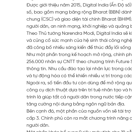
Được giới thiệu năm 2015, Digital India (Ấn Độ số
số, bao gồm mạng băng rộng Bharat (BBN) dành 
chung (CSC) và giao diện tài chính Bharat (BHIM
người dân, an ninh mạng, khởi nghiệp và quảng 
Theo Thủ tướng Narendra Modi, Digital India sẽ k
và củng cố sức mạnh của hệ sinh thái công nghệ 
đã công bố nhiều sáng kiến để thúc đẩy lối sống 
Như một phần trong kế hoạch mở rộng, chính phủ
256.000 nhân sự CNTT theo chương trình Future S
thông tin. Nhu cầu đào tạo lại nhân lực trong cá
và tự động hóa có thể khiến nhiều vị trí trong các
Ngoài ra, số tiền đầu tư còn dùng để mở rộng qu
công cụ dịch thuật dựa trên trí tuệ nhân tạo và
trình là giúp tất cả người dân trong nước tiếp cận
tăng cường nội dung bằng ngôn ngữ bản địa.
Bên cạnh đó, một phần của nguồn vốn sẽ tài trợ c
cấp 3. Chính phủ còn ra mắt chương trình nâng c
người dân.