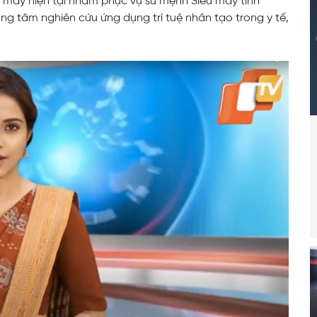
ỗ máy hiện tại nhằm phục vụ sứ mệnh Siêu máy tính
ung tâm nghiên cứu ứng dụng trí tuệ nhân tạo trong y tế,