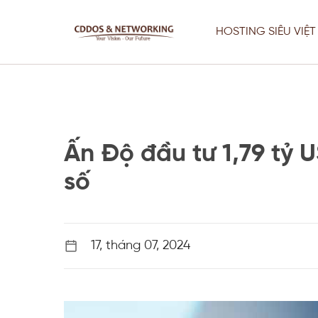
Chuyển
đến
HOSTING SIÊU VIỆT
nội
dung
Ấn Độ đầu tư 1,79 tỷ 
số
Thiết Kế Web
Fix Lỗi Server Chuyên Nghiệp –
17, tháng 07, 2024
Website Vẫn Chạy Khi Sửa
Thiết Kế Web
Tối Ưu Server, VPS & Giải Pháp