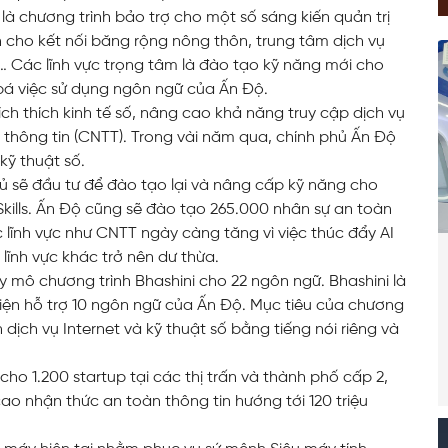
) là chương trình bảo trợ cho một số sáng kiến quản trị
cho kết nối băng rộng nông thôn, trung tâm dịch vụ
)… Các lĩnh vực trọng tâm là đào tạo kỹ năng mới cho
bá việc sử dụng ngôn ngữ của Ấn Độ.
ích thích kinh tế số, nâng cao khả năng truy cập dịch vụ
thông tin (CNTT). Trong vài năm qua, chính phủ Ấn Độ
kỹ thuật số.
 sẽ đầu tư để đào tạo lại và nâng cấp kỹ năng cho
kills. Ấn Độ cũng sẽ đào tạo 265.000 nhân sự an toàn
c lĩnh vực như CNTT ngày càng tăng vì việc thúc đẩy AI
 lĩnh vực khác trở nên dư thừa.
y mô chương trình Bhashini cho 22 ngôn ngữ. Bhashini là
 hiện hỗ trợ 10 ngôn ngữ của Ấn Độ. Mục tiêu của chương
 dịch vụ Internet và kỹ thuật số bằng tiếng nói riêng và
ho 1.200 startup tại các thị trấn và thành phố cấp 2,
ao nhận thức an toàn thông tin hướng tới 120 triệu