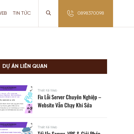
WEB
TIN TỨC
0898370098
DỰ ÁN LIÊN QUAN
Thiết Kế Web
Fix Lỗi Server Chuyên Nghiệp –
Website Vẫn Chạy Khi Sửa
Thiết Kế Web
Tối Ưu Server, VPS & Giải Pháp