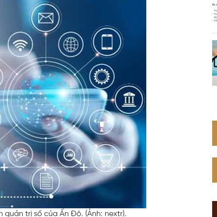
Web Toàn Diện
VPS Việt Nam
Thiết Kế Hệ Thống Mạng Doanh
Nghiệp Cho Quán Net
n quản trị số của Ấn Độ. (Ảnh: nextr).