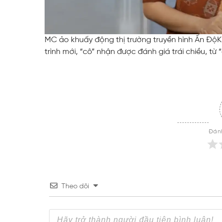
MC ảo khuấy động thị trường truyền hình Ấn Độ
K
trình mới, “cô” nhận được đánh giá trái chiều, t
Đánh
Theo dõi