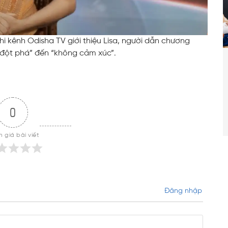
hi kênh Odisha TV giới thiệu Lisa, người dẫn chương
ừ “đột phá” đến “không cảm xúc”.
0
 giá bài viết
Đăng nhập