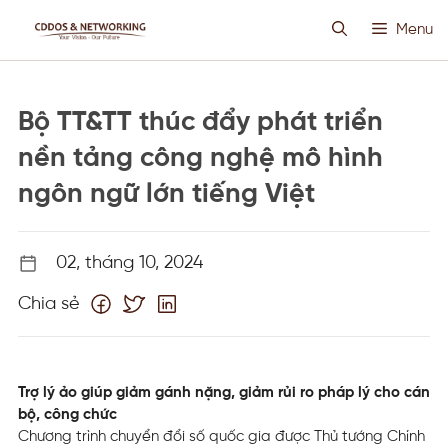
Chuyển
Menu
đến
nội
dung
HOSTING SIÊU VIỆT
Bộ TT&TT thúc đẩy phát triển
CLOUD VPS
nền tảng công nghệ mô hình
ngôn ngữ lớn tiếng Việt
ANTI DDOS
02, tháng 10, 2024
PROXY CUSTOM
Chia sẻ
THIẾT KẾ WEB
TIN TỨC
Trợ lý ảo giúp giảm gánh nặng, giảm rủi ro pháp lý cho cán
bộ, công chức
Chương trình chuyển đổi số quốc gia được Thủ tướng Chính