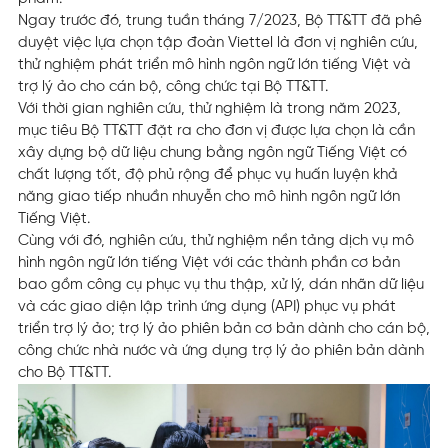
Ngay trước đó, trung tuần tháng 7/2023, Bộ TT&TT đã phê
duyệt việc lựa chọn tập đoàn Viettel là đơn vị nghiên cứu,
thử nghiệm phát triển mô hình ngôn ngữ lớn tiếng Việt và
trợ lý ảo cho cán bộ, công chức tại Bộ TT&TT.
Với thời gian nghiên cứu, thử nghiệm là trong năm 2023,
mục tiêu Bộ TT&TT đặt ra cho đơn vị được lựa chọn là cần
xây dựng bộ dữ liệu chung bằng ngôn ngữ Tiếng Việt có
chất lượng tốt, độ phủ rộng để phục vụ huấn luyện khả
năng giao tiếp nhuần nhuyễn cho mô hình ngôn ngữ lớn
Tiếng Việt.
Cùng với đó, nghiên cứu, thử nghiệm nền tảng dịch vụ mô
hình ngôn ngữ lớn tiếng Việt với các thành phần cơ bản
bao gồm công cụ phục vụ thu thập, xử lý, dán nhãn dữ liệu
và các giao diện lập trình ứng dụng (API) phục vụ phát
triển trợ lý ảo; trợ lý ảo phiên bản cơ bản dành cho cán bộ,
công chức nhà nước và ứng dụng trợ lý ảo phiên bản dành
cho Bộ TT&TT.