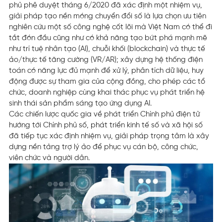
phủ phê duyệt tháng 6/2020 đã xác định một nhiệm vụ,
giải pháp tạo nền móng chuyển đổi số là lựa chọn ưu tiên
nghiên cứu một số công nghệ cốt lõi mà Việt Nam có thể đi
tắt đón đầu cũng như có khả năng tạo bứt phá mạnh mẽ
như trí tuệ nhân tạo (AI), chuỗi khối (blockchain) và thực tế
ảo/thực tế tăng cường (VR/AR); xây dựng hệ thống điện
toán có năng lực đủ mạnh để xử lý, phân tích dữ liệu, huy
động được sự tham gia của cộng đồng, cho phép các tổ
chức, doanh nghiệp cùng khai thác phục vụ phát triển hệ
sinh thái sản phẩm sáng tạo ứng dụng AI.
Các chiến lược quốc gia về phát triển Chính phủ điện tử
hướng tới Chính phủ số, phát triển kinh tế số và xã hội số
đã tiếp tục xác định nhiệm vụ, giải pháp trọng tâm là xây
dựng nền tảng trợ lý ảo để phục vụ cán bộ, công chức,
viên chức và người dân.