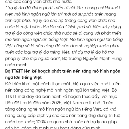
cho các công viên chức nhà nước.
“Trợ lý ảo đã được phát triển từ rất lâu, nhưng chỉ khi xuất
hiện mô hình ngôn ngữ lớn thì mới có sự phát triển mang
tính đột phá. Trợ lý ảo cho hệ thống công viên chức nhà
nước là một bước tiến lớn của Chính phủ số. Việc xây dựng
trợ lý ảo công viên chức nhà nước sẽ đi cùng với phát triển
mô hình ngôn ngữ lớn tiếng Việt. Mô hình ngôn ngữ lớn tiếng
Việt cũng sẽ là nền tảng để các doanh nghiệp khác phát
triển các loại trợ lý ảo tiếng Việt, thí dụ trợ lý ảo hỗ trợ
pháp lý cho mọi người dân”
, Bộ trưởng Nguyễn Mạnh Hùng
nhấn mạnh.
Bộ TT&TT lên kế hoạch phát triển nền tảng mô hình ngôn
ngữ lớn tiếng Việt
Để triển khai một cách thực chất, hiệu quả việc phát triển
nền tảng công nghệ mô hình ngôn ngữ lớn tiếng Việt, Bộ
TT&TT mới đây đã ban hành kế hoạch thúc đẩy, với mục
tiêu đặt ra là đến năm 2025, Việt Nam có ít nhất 1 nền
tảng công nghệ mô hình ngôn ngữ lớn tiếng Việt, có khả
năng cung cấp dịch vụ cho các nền tảng ứng dụng trí tuệ
nhân tạo khác; 100% cơ quan nhà nước có trợ lý ảo giúp
cán bộ, công chức phục vụ hoạt động của mình.