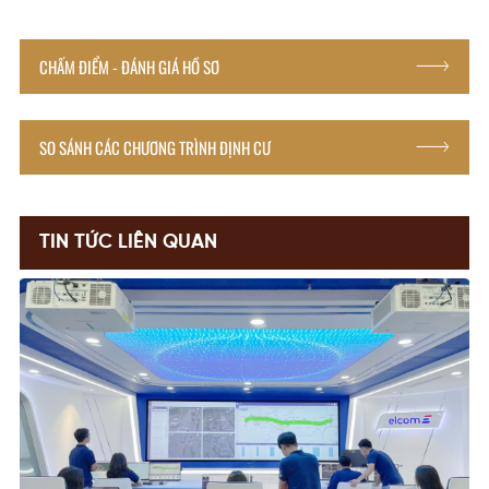
CHẤM ĐIỂM - ĐÁNH GIÁ HỒ SƠ
SO SÁNH CÁC CHƯƠNG TRÌNH ĐỊNH CƯ
TIN TỨC LIÊN QUAN