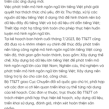
triển các ứng dụng mới.
Việc phát triển mô hình ngôn ngữ lớn tiếng Việt phải giải
quyết hai thách thức chủ yếu, đó là: Thu thập, xử lý các
nguồn dữ liệu tiếng Việt ở dạng thô để hình thành nên bộ
dữ liệu đầy đủ tiếng Việt và bộ dữ liệu chỉ dẫn tiếng Việt;
Thiết lập một hạ tầng tính toán cho phép thực hiện huấn
luyện mô hình ngôn ngữ lớn.
Tại kế hoạch ban hành cuối tháng 7/2023, Bộ TT&TT cũng
đã đưa ra 4 nhóm nhiệm vụ chính để thúc đẩy phát triển
nền tảng công nghệ mô hình ngôn ngữ lớn tiếng Việt cùng
tiến độ, thời gian gần hoàn thành, bao gồm: Xây dựng thể
chế; Xây dựng bộ dữ liệu lớn tiếng Việt để phát triển mô
hình ngôn ngữ lớn của Việt Nam; Nghiên cứu, thử nghiệm và
phát triển mô hình ngôn ngữ lớn tiếng Việt; Xây dựng nền
tảng trợ lý ảo cho cán bộ, công chức.
Bộ TT&TT giao Cục Chuyển đổi số quốc gia chủ trì, phối hợp
với các đơn vị có liên quan triển khai cụ thể từng nội dung
của kế hoạch. Các đơn vị thuộc, trực thuộc Bộ TT&TT có
trách nhiệm phối hợp thực hiện kế hoạch, xây dựng dữ liệu,
triển khai sử dụng, đánh giá, nhận xét hoàn thiện sản
phẩm.