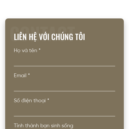
CONTACT
LIÊN HỆ VỚI CHÚNG TÔI
Họ và tên
*
Email
*
Số điện thoại
*
Tỉnh thành bạn sinh sống