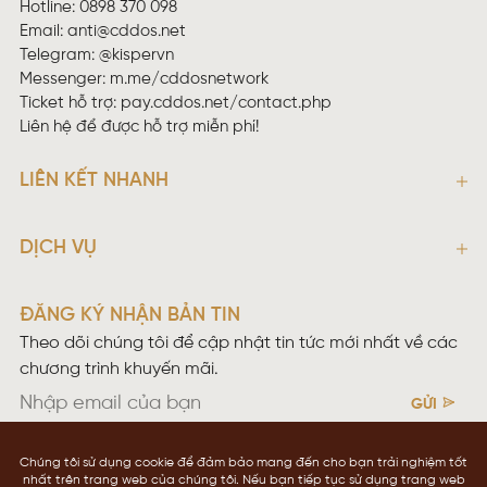
Hotline: 0898 370 098
Email:
anti@cddos.net
Telegram: @kispervn
Messenger:
m.me/cddosnetwork
Ticket hỗ trợ:
pay.cddos.net/contact.php
Liên hệ để được hỗ trợ miễn phí!
LIÊN KẾT NHANH
DỊCH VỤ
ĐĂNG KÝ NHẬN BẢN TIN
Theo dõi chúng tôi để cập nhật tin tức mới nhất về các
chương trình khuyến mãi.
GỬI